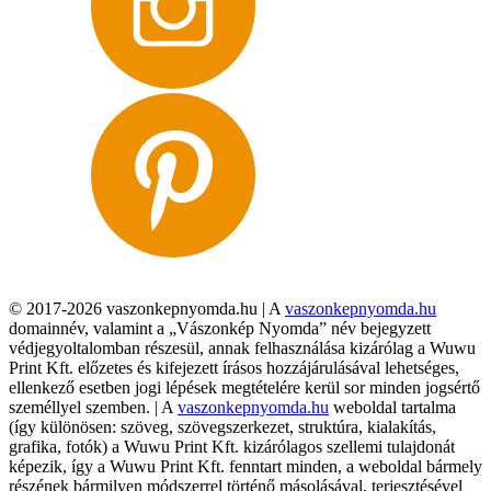
© 2017-2026 vaszonkepnyomda.hu | A
vaszonkepnyomda.hu
domainnév, valamint a „Vászonkép Nyomda” név bejegyzett
védjegyoltalomban részesül, annak felhasználása kizárólag a Wuwu
Print Kft. előzetes és kifejezett írásos hozzájárulásával lehetséges,
ellenkező esetben jogi lépések megtételére kerül sor minden jogsértő
személlyel szemben. | A
vaszonkepnyomda.hu
weboldal tartalma
(így különösen: szöveg, szövegszerkezet, struktúra, kialakítás,
grafika, fotók) a Wuwu Print Kft. kizárólagos szellemi tulajdonát
képezik, így a Wuwu Print Kft. fenntart minden, a weboldal bármely
részének bármilyen módszerrel történő másolásával, terjesztésével