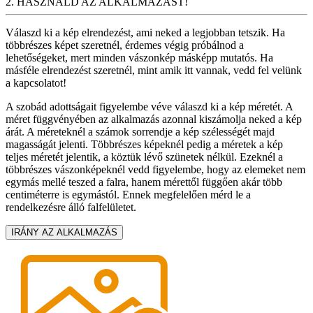
2. HASZNÁLD AZ ALKALMAZÁST!
Válaszd ki a kép elrendezést, ami neked a legjobban tetszik. Ha
többrészes képet szeretnél, érdemes végig próbálnod a
lehetőségeket, mert minden vászonkép másképp mutatós. Ha
másféle elrendezést szeretnél, mint amik itt vannak, vedd fel velünk
a kapcsolatot!
A szobád adottságait figyelembe véve válaszd ki a kép méretét. A
méret függvényében az alkalmazás azonnal kiszámolja neked a kép
árát. A méreteknél a számok sorrendje a kép szélességét majd
magasságát jelenti. Többrészes képeknél pedig a méretek a kép
teljes méretét jelentik, a köztük lévő szünetek nélkül. Ezeknél a
többrészes vászonképeknél vedd figyelembe, hogy az elemeket nem
egymás mellé teszed a falra, hanem mérettől függően akár több
centiméterre is egymástól. Ennek megfelelően mérd le a
rendelkezésre álló falfelületet.
IRÁNY AZ ALKALMAZÁS