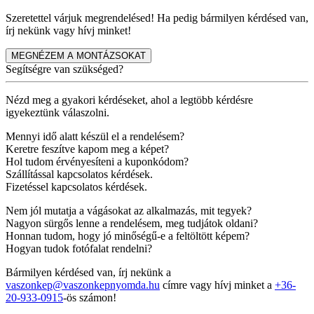
Szeretettel várjuk megrendelésed! Ha pedig bármilyen kérdésed van,
írj nekünk vagy hívj minket!
MEGNÉZEM A MONTÁZSOKAT
Segítségre van szükséged?
Nézd meg a gyakori kérdéseket, ahol a legtöbb kérdésre
igyekeztünk válaszolni.
Mennyi idő alatt készül el a rendelésem?
Keretre feszítve kapom meg a képet?
Hol tudom érvényesíteni a kuponkódom?
Szállítással kapcsolatos kérdések.
Fizetéssel kapcsolatos kérdések.
Nem jól mutatja a vágásokat az alkalmazás, mit tegyek?
Nagyon sürgős lenne a rendelésem, meg tudjátok oldani?
Honnan tudom, hogy jó minőségű-e a feltöltött képem?
Hogyan tudok fotófalat rendelni?
Bármilyen kérdésed van, írj nekünk a
vaszonkep@vaszonkepnyomda.hu
címre vagy hívj minket a
+36-
20-933-0915
-ös számon!