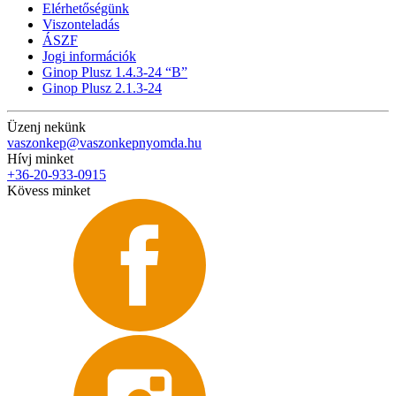
Elérhetőségünk
Viszonteladás
ÁSZF
Jogi információk
Ginop Plusz 1.4.3-24 “B”
Ginop Plusz 2.1.3-24
Üzenj nekünk
vaszonkep@vaszonkepnyomda.hu
Hívj minket
+36-20-933-0915
Kövess minket