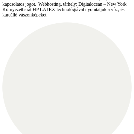
kapcsolatos jogot. |Webhosting, tárhely: Digitalocean – New York |
Környezetbarát HP LATEX technológiával nyomtatjuk a víz-, és
karcálló vászonképeket.