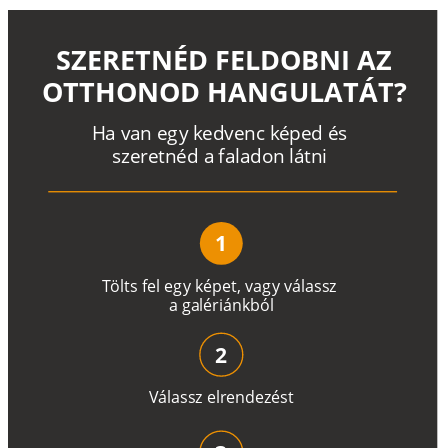
SZERETNÉD FELDOBNI AZ
OTTHONOD HANGULATÁT?
H
a
v
a
n
e
g
y
k
e
d
v
e
n
c
k
é
p
e
d
é
s
s
z
e
r
e
t
n
é
d a
f
a
l
a
d
o
n
l
á
t
n
i
1
T
ö
l
t
s
f
e
l
e
g
y
k
é
pe
t
,
v
a
g
y
v
á
l
a
ss
z
a
g
a
lé
r
i
án
k
b
ó
l
2
V
á
l
a
ss
z
e
l
r
e
n
d
e
z
é
s
t