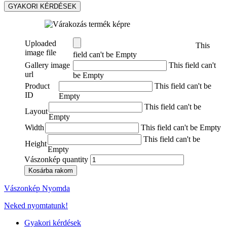
GYAKORI KÉRDÉSEK
Uploaded
This
image file
field can't be Empty
Gallery image
This field can't
url
be Empty
Product
This field can't be
ID
Empty
This field can't be
Layout
Empty
Width
This field can't be Empty
This field can't be
Height
Empty
Vászonkép quantity
Kosárba rakom
Vászonkép Nyomda
Neked nyomtatunk!
Gyakori kérdések