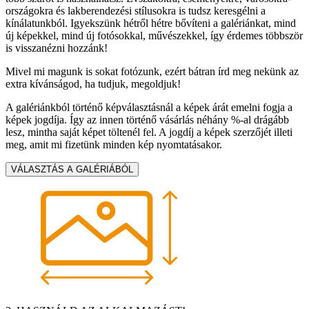
országokra és lakberendezési stílusokra is tudsz keresgélni a
kínálatunkból. Igyekszünk hétről hétre bővíteni a galériánkat, mind
új képekkel, mind új fotósokkal, művészekkel, így érdemes többször
is visszanézni hozzánk!
Mivel mi magunk is sokat fotózunk, ezért bátran írd meg nekünk az
extra kívánságod, ha tudjuk, megoldjuk!
A galériánkból történő képválasztásnál a képek árát emelni fogja a
képek jogdíja. Így az innen történő vásárlás néhány %-al drágább
lesz, mintha saját képet töltenél fel. A jogdíj a képek szerzőjét illeti
meg, amit mi fizetünk minden kép nyomtatásakor.
VÁLASZTÁS A GALÉRIÁBÓL