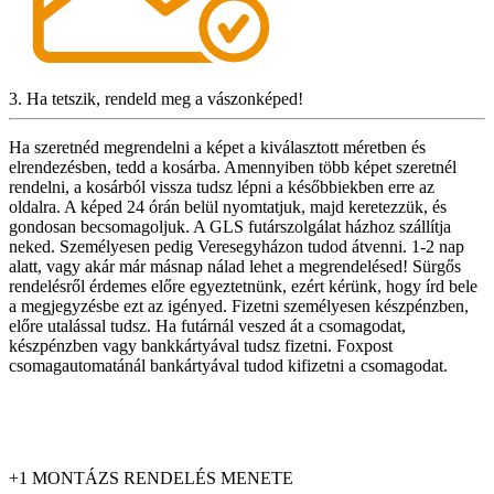
3. Ha tetszik, rendeld meg a vászonképed!
Ha szeretnéd megrendelni a képet a kiválasztott méretben és
elrendezésben, tedd a kosárba. Amennyiben több képet szeretnél
rendelni, a kosárból vissza tudsz lépni a későbbiekben erre az
oldalra. A képed 24 órán belül nyomtatjuk, majd keretezzük, és
gondosan becsomagoljuk. A GLS futárszolgálat házhoz szállítja
neked. Személyesen pedig Veresegyházon tudod átvenni. 1-2 nap
alatt, vagy akár már másnap nálad lehet a megrendelésed! Sürgős
rendelésről érdemes előre egyeztetnünk, ezért kérünk, hogy írd bele
a megjegyzésbe ezt az igényed. Fizetni személyesen készpénzben,
előre utalással tudsz. Ha futárnál veszed át a csomagodat,
készpénzben vagy bankkártyával tudsz fizetni. Foxpost
csomagautomatánál bankártyával tudod kifizetni a csomagodat.
+1 MONTÁZS RENDELÉS MENETE