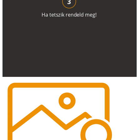
3
H
a
t
e
t
s
z
i
k
r
e
n
d
el
d
m
e
g
!