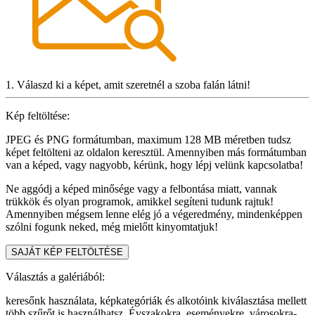
1. Válaszd ki a képet, amit szeretnél a szoba falán látni!
Kép feltöltése:
JPEG és PNG formátumban, maximum 128 MB méretben tudsz
képet feltölteni az oldalon keresztül. Amennyiben más formátumban
van a képed, vagy nagyobb, kérünk, hogy lépj velünk kapcsolatba!
Ne aggódj a képed minősége vagy a felbontása miatt, vannak
trükkök és olyan programok, amikkel segíteni tudunk rajtuk!
Amennyiben mégsem lenne elég jó a végeredmény, mindenképpen
szólni fogunk neked, még mielőtt kinyomtatjuk!
SAJÁT KÉP FELTÖLTÉSE
Választás a galériából:
keresőnk használata, képkategóriák és alkotóink kiválasztása mellett
több szűrőt is használhatsz. Évszakokra, eseményekre, városokra-