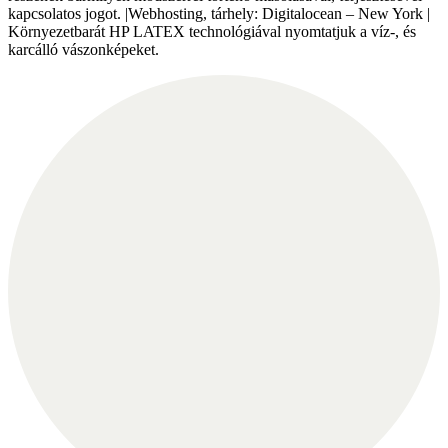
kapcsolatos jogot. |Webhosting, tárhely: Digitalocean – New York |
Környezetbarát HP LATEX technológiával nyomtatjuk a víz-, és
karcálló vászonképeket.