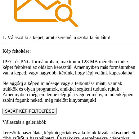
1. Válaszd ki a képet, amit szeretnél a szoba falán látni!
Kép feltöltése:
JPEG és PNG formátumban, maximum 128 MB méretben tudsz
képet feltölteni az oldalon keresztül. Amennyiben más formátumban
van a képed, vagy nagyobb, kérünk, hogy lépj velünk kapcsolatba!
Ne aggódj a képed minősége vagy a felbontása miatt, vannak
trükkök és olyan programok, amikkel segíteni tudunk rajtuk!
Amennyiben mégsem lenne elég jó a végeredmény, mindenképpen
szólni fogunk neked, még mielőtt kinyomtatjuk!
SAJÁT KÉP FELTÖLTÉSE
Választás a galériából:
keresőnk használata, képkategóriák és alkotóink kiválasztása mellett
több szűrőt is használhatsz. Évszakokra, eseményekre, városokra-