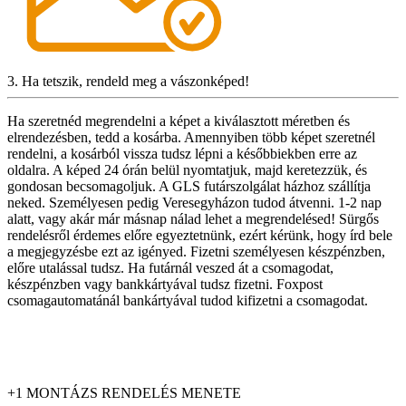
3. Ha tetszik, rendeld meg a vászonképed!
Ha szeretnéd megrendelni a képet a kiválasztott méretben és
elrendezésben, tedd a kosárba. Amennyiben több képet szeretnél
rendelni, a kosárból vissza tudsz lépni a későbbiekben erre az
oldalra. A képed 24 órán belül nyomtatjuk, majd keretezzük, és
gondosan becsomagoljuk. A GLS futárszolgálat házhoz szállítja
neked. Személyesen pedig Veresegyházon tudod átvenni. 1-2 nap
alatt, vagy akár már másnap nálad lehet a megrendelésed! Sürgős
rendelésről érdemes előre egyeztetnünk, ezért kérünk, hogy írd bele
a megjegyzésbe ezt az igényed. Fizetni személyesen készpénzben,
előre utalással tudsz. Ha futárnál veszed át a csomagodat,
készpénzben vagy bankkártyával tudsz fizetni. Foxpost
csomagautomatánál bankártyával tudod kifizetni a csomagodat.
+1 MONTÁZS RENDELÉS MENETE