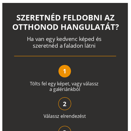
SZERETNÉD FELDOBNI AZ
OTTHONOD HANGULATÁT?
H
a
v
a
n
e
g
y
k
e
d
v
e
n
c
k
é
p
e
d
é
s
s
z
e
r
e
t
n
é
d a
f
a
l
a
d
o
n
l
á
t
n
i
1
T
ö
l
t
s
f
e
l
e
g
y
k
é
pe
t
,
v
a
g
y
v
á
l
a
ss
z
a
g
a
lé
r
i
án
k
b
ó
l
2
V
á
l
a
ss
z
e
l
r
e
n
d
e
z
é
s
t