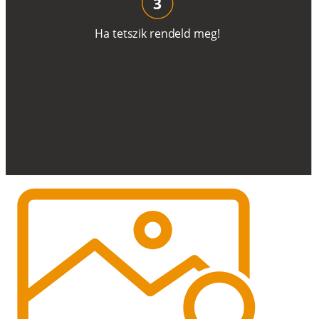
3
H
a
t
e
t
s
z
i
k
r
e
n
d
el
d
m
e
g
!