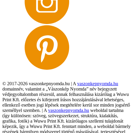
© 2017-2026 vaszonkepnyomda.hu | A
vaszonkepnyomda.hu
domainnév, valamint a „Vászonkép Nyomda” név bejegyzett
védjegyoltalomban részesül, annak felhasználása kizárólag a Wuwu
Print Kft. előzetes és kifejezett írásos hozzájárulásával lehetséges,
ellenkező esetben jogi lépések megtételére kerül sor minden jogsértő
személlyel szemben. | A
vaszonkepnyomda.hu
weboldal tartalma
(így különösen: szöveg, szövegszerkezet, struktúra, kialakítás,
grafika, fotók) a Wuwu Print Kft. kizárólagos szellemi tulajdonát
képezik, így a Wuwu Print Kft. fenntart minden, a weboldal bármely
részének bármilyen módszerrel történő másolásával, terjesztésével