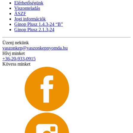
Elérhetőségünk
Viszonteladás
ÁSZF
Jogi információk
Ginop Plusz 1.4.3-24 “B”
Ginop Plusz 2.1.3-24
Üzenj nekünk
vaszonkep@vaszonkepnyomda.hu
Hívj minket
+36-20-933-0915
Kövess minket