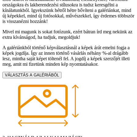
országokra és lakberendezési stílusokra is tudsz keresgélni a
kínálatunkból. Igyekszünk hétről hétre bővíteni a galériánkat, mind
új képekkel, mind új fotósokkal, művészekkel, így érdemes többször
is visszanézni hozzánk!
Mivel mi magunk is sokat fotózunk, ezért bátran írd meg nekünk az
extra kívánságod, ha tudjuk, megoldjuk!
A galériánkból történő képválasztásnál a képek árát emelni fogja a
képek jogdíja. Így az innen történő vásárlás néhány %-al drágább
lesz, mintha saját képet töltenél fel. A jogdíj a képek szerzőjét illeti
meg, amit mi fizetünk minden kép nyomtatásakor.
VÁLASZTÁS A GALÉRIÁBÓL