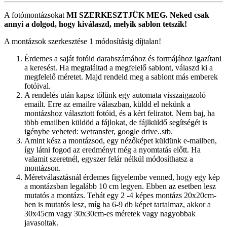
A fotómontázsokat
MI SZERKESZTJÜK MEG.
Neked csak
annyi a dolgod, hogy kiválaszd, melyik sablon tetszik!
A montázsok szerkesztése 1 módosításig díjtalan!
Érdemes a saját fotóid darabszámához és formájához igazítani
a keresést. Ha megtaláltad a megfelelő sablont, válaszd ki a
megfelelő méretet. Majd rendeld meg a sablont más emberek
fotóival.
A rendelés után kapsz tőlünk egy automata visszaigazoló
emailt. Erre az emailre válaszban, küldd el nekünk a
montázshoz választott fotóid, és a kért feliratot. Nem baj, ha
több emailben küldöd a fájlokat, de fájlküldő segítségét is
igénybe veheted: wetransfer, google drive..stb.
Amint kész a montázsod, egy nézőképet küldünk e-mailben,
így látni fogod az eredményt még a nyomtatás előtt. Ha
valamit szeretnél, egyszer felár nélkül módosíthatsz a
montázson.
Méretválasztásnál érdemes figyelembe venned, hogy egy kép
a montázsban legalább 10 cm legyen. Ebben az esetben lesz
mutatós a montázs. Tehát egy 2 -4 képes montázs 20x20cm-
ben is mutatós lesz, míg ha 6-9 db képet tartalmaz, akkor a
30x45cm vagy 30x30cm-es méretek vagy nagyobbak
javasoltak.