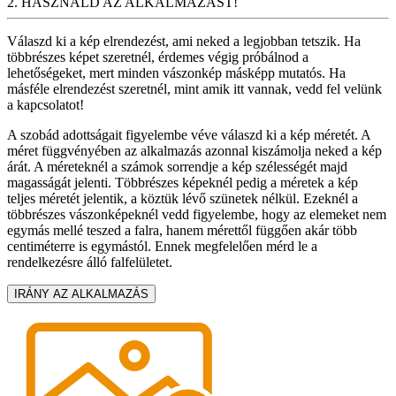
2. HASZNÁLD AZ ALKALMAZÁST!
Válaszd ki a kép elrendezést, ami neked a legjobban tetszik. Ha
többrészes képet szeretnél, érdemes végig próbálnod a
lehetőségeket, mert minden vászonkép másképp mutatós. Ha
másféle elrendezést szeretnél, mint amik itt vannak, vedd fel velünk
a kapcsolatot!
A szobád adottságait figyelembe véve válaszd ki a kép méretét. A
méret függvényében az alkalmazás azonnal kiszámolja neked a kép
árát. A méreteknél a számok sorrendje a kép szélességét majd
magasságát jelenti. Többrészes képeknél pedig a méretek a kép
teljes méretét jelentik, a köztük lévő szünetek nélkül. Ezeknél a
többrészes vászonképeknél vedd figyelembe, hogy az elemeket nem
egymás mellé teszed a falra, hanem mérettől függően akár több
centiméterre is egymástól. Ennek megfelelően mérd le a
rendelkezésre álló falfelületet.
IRÁNY AZ ALKALMAZÁS