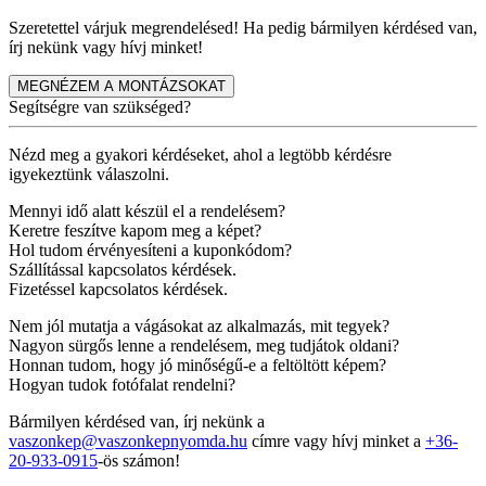
Szeretettel várjuk megrendelésed! Ha pedig bármilyen kérdésed van,
írj nekünk vagy hívj minket!
MEGNÉZEM A MONTÁZSOKAT
Segítségre van szükséged?
Nézd meg a gyakori kérdéseket, ahol a legtöbb kérdésre
igyekeztünk válaszolni.
Mennyi idő alatt készül el a rendelésem?
Keretre feszítve kapom meg a képet?
Hol tudom érvényesíteni a kuponkódom?
Szállítással kapcsolatos kérdések.
Fizetéssel kapcsolatos kérdések.
Nem jól mutatja a vágásokat az alkalmazás, mit tegyek?
Nagyon sürgős lenne a rendelésem, meg tudjátok oldani?
Honnan tudom, hogy jó minőségű-e a feltöltött képem?
Hogyan tudok fotófalat rendelni?
Bármilyen kérdésed van, írj nekünk a
vaszonkep@vaszonkepnyomda.hu
címre vagy hívj minket a
+36-
20-933-0915
-ös számon!