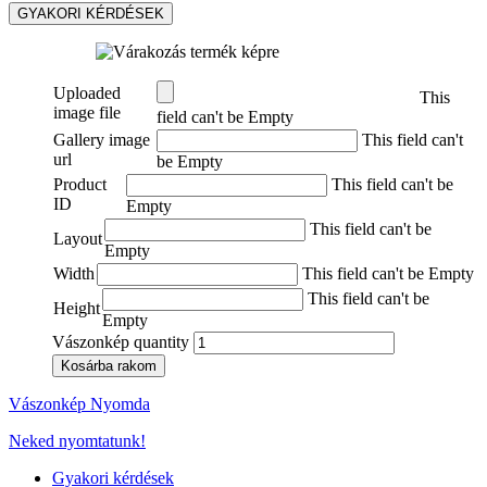
GYAKORI KÉRDÉSEK
Uploaded
This
image file
field can't be Empty
Gallery image
This field can't
url
be Empty
Product
This field can't be
ID
Empty
This field can't be
Layout
Empty
Width
This field can't be Empty
This field can't be
Height
Empty
Vászonkép quantity
Kosárba rakom
Vászonkép Nyomda
Neked nyomtatunk!
Gyakori kérdések