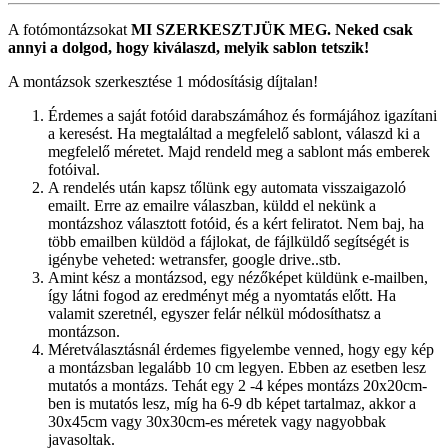
A fotómontázsokat
MI SZERKESZTJÜK MEG.
Neked csak
annyi a dolgod, hogy kiválaszd, melyik sablon tetszik!
A montázsok szerkesztése 1 módosításig díjtalan!
Érdemes a saját fotóid darabszámához és formájához igazítani
a keresést. Ha megtaláltad a megfelelő sablont, válaszd ki a
megfelelő méretet. Majd rendeld meg a sablont más emberek
fotóival.
A rendelés után kapsz tőlünk egy automata visszaigazoló
emailt. Erre az emailre válaszban, küldd el nekünk a
montázshoz választott fotóid, és a kért feliratot. Nem baj, ha
több emailben küldöd a fájlokat, de fájlküldő segítségét is
igénybe veheted: wetransfer, google drive..stb.
Amint kész a montázsod, egy nézőképet küldünk e-mailben,
így látni fogod az eredményt még a nyomtatás előtt. Ha
valamit szeretnél, egyszer felár nélkül módosíthatsz a
montázson.
Méretválasztásnál érdemes figyelembe venned, hogy egy kép
a montázsban legalább 10 cm legyen. Ebben az esetben lesz
mutatós a montázs. Tehát egy 2 -4 képes montázs 20x20cm-
ben is mutatós lesz, míg ha 6-9 db képet tartalmaz, akkor a
30x45cm vagy 30x30cm-es méretek vagy nagyobbak
javasoltak.