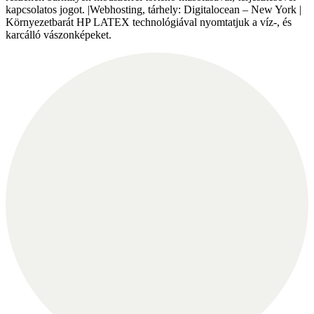
kapcsolatos jogot. |Webhosting, tárhely: Digitalocean – New York |
Környezetbarát HP LATEX technológiával nyomtatjuk a víz-, és
karcálló vászonképeket.