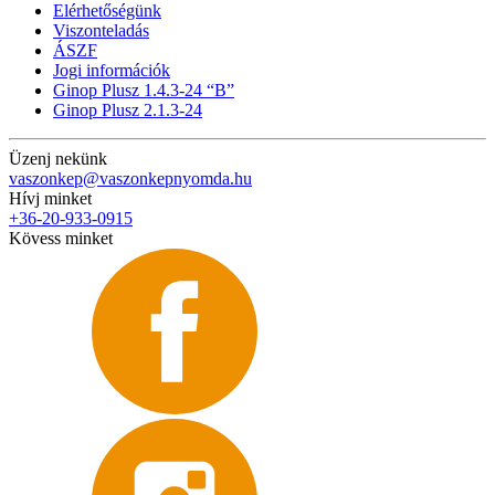
Elérhetőségünk
Viszonteladás
ÁSZF
Jogi információk
Ginop Plusz 1.4.3-24 “B”
Ginop Plusz 2.1.3-24
Üzenj nekünk
vaszonkep@vaszonkepnyomda.hu
Hívj minket
+36-20-933-0915
Kövess minket