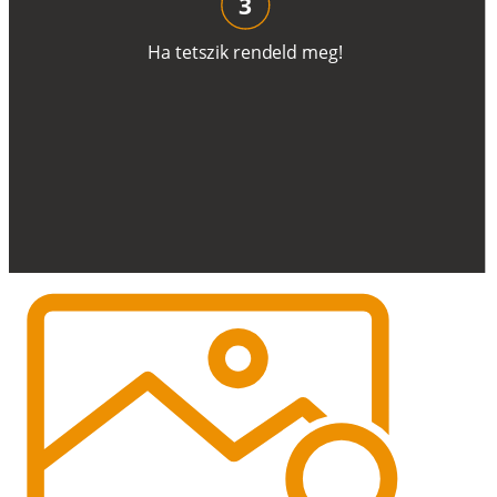
3
H
a
t
e
t
s
z
i
k
r
e
n
d
el
d
m
e
g
!