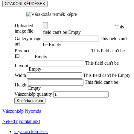
GYAKORI KÉRDÉSEK
Uploaded
This
image file
field can't be Empty
Gallery image
This field can't
url
be Empty
Product
This field can't be
ID
Empty
This field can't be
Layout
Empty
Width
This field can't be Empty
This field can't be
Height
Empty
Vászonkép quantity
Kosárba rakom
Vászonkép Nyomda
Neked nyomtatunk!
Gyakori kérdések