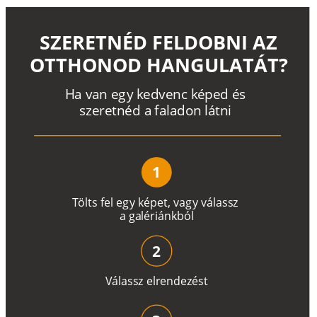
SZERETNÉD FELDOBNI AZ
OTTHONOD HANGULATÁT?
H
a
v
a
n
e
g
y
k
e
d
v
e
n
c
k
é
p
e
d
é
s
s
z
e
r
e
t
n
é
d a
f
a
l
a
d
o
n
l
á
t
n
i
1
T
ö
l
t
s
f
e
l
e
g
y
k
é
pe
t
,
v
a
g
y
v
á
l
a
ss
z
a
g
a
lé
r
i
án
k
b
ó
l
2
V
á
l
a
ss
z
e
l
r
e
n
d
e
z
é
s
t