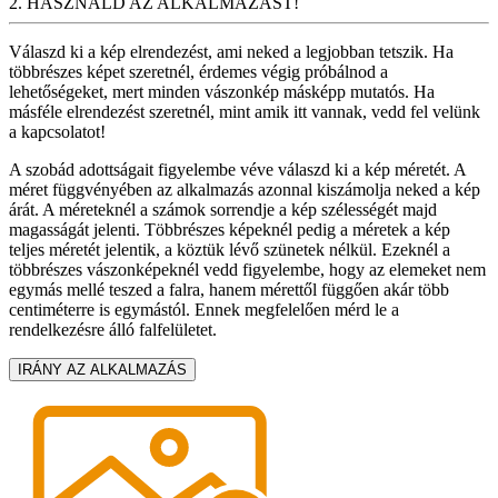
2. HASZNÁLD AZ ALKALMAZÁST!
Válaszd ki a kép elrendezést, ami neked a legjobban tetszik. Ha
többrészes képet szeretnél, érdemes végig próbálnod a
lehetőségeket, mert minden vászonkép másképp mutatós. Ha
másféle elrendezést szeretnél, mint amik itt vannak, vedd fel velünk
a kapcsolatot!
A szobád adottságait figyelembe véve válaszd ki a kép méretét. A
méret függvényében az alkalmazás azonnal kiszámolja neked a kép
árát. A méreteknél a számok sorrendje a kép szélességét majd
magasságát jelenti. Többrészes képeknél pedig a méretek a kép
teljes méretét jelentik, a köztük lévő szünetek nélkül. Ezeknél a
többrészes vászonképeknél vedd figyelembe, hogy az elemeket nem
egymás mellé teszed a falra, hanem mérettől függően akár több
centiméterre is egymástól. Ennek megfelelően mérd le a
rendelkezésre álló falfelületet.
IRÁNY AZ ALKALMAZÁS