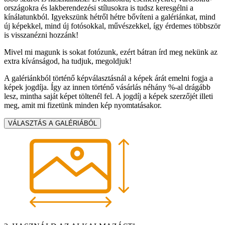
országokra és lakberendezési stílusokra is tudsz keresgélni a
kínálatunkból. Igyekszünk hétről hétre bővíteni a galériánkat, mind
új képekkel, mind új fotósokkal, művészekkel, így érdemes többször
is visszanézni hozzánk!
Mivel mi magunk is sokat fotózunk, ezért bátran írd meg nekünk az
extra kívánságod, ha tudjuk, megoldjuk!
A galériánkból történő képválasztásnál a képek árát emelni fogja a
képek jogdíja. Így az innen történő vásárlás néhány %-al drágább
lesz, mintha saját képet töltenél fel. A jogdíj a képek szerzőjét illeti
meg, amit mi fizetünk minden kép nyomtatásakor.
VÁLASZTÁS A GALÉRIÁBÓL