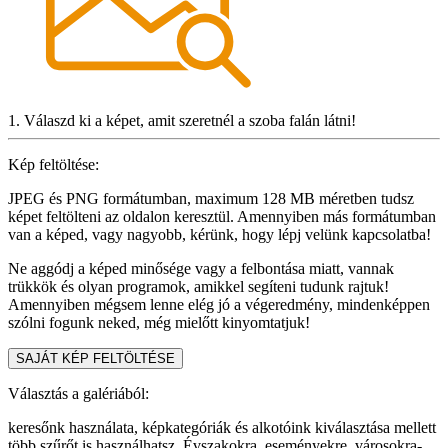
1. Válaszd ki a képet, amit szeretnél a szoba falán látni!
Kép feltöltése:
JPEG és PNG formátumban, maximum 128 MB méretben tudsz
képet feltölteni az oldalon keresztül. Amennyiben más formátumban
van a képed, vagy nagyobb, kérünk, hogy lépj velünk kapcsolatba!
Ne aggódj a képed minősége vagy a felbontása miatt, vannak
trükkök és olyan programok, amikkel segíteni tudunk rajtuk!
Amennyiben mégsem lenne elég jó a végeredmény, mindenképpen
szólni fogunk neked, még mielőtt kinyomtatjuk!
SAJÁT KÉP FELTÖLTÉSE
Választás a galériából:
keresőnk használata, képkategóriák és alkotóink kiválasztása mellett
több szűrőt is használhatsz. Évszakokra, eseményekre, városokra-