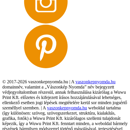
© 2017-2026 vaszonkepnyomda.hu | A
vaszonkepnyomda.hu
domainnév, valamint a „Vászonkép Nyomda” név bejegyzett
védjegyoltalomban részesül, annak felhasználása kizárólag a Wuwu
Print Kft. előzetes és kifejezett írásos hozzájárulásával lehetséges,
ellenkező esetben jogi lépések megtételére kerül sor minden jogsértő
személlyel szemben. | A
vaszonkepnyomda.hu
weboldal tartalma
(így különösen: szöveg, szövegszerkezet, struktúra, kialakítás,
grafika, fotók) a Wuwu Print Kft. kizárólagos szellemi tulajdonát
képezik, így a Wuwu Print Kft. fenntart minden, a weboldal bármely
részének bármilyen módszerrel történő másolásával, terjesztésével