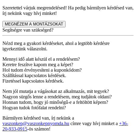
Szeretettel várjuk megrendelésed! Ha pedig bármilyen kérdésed van,
írj nekünk vagy hívj minket!
MEGNÉZEM A MONTÁZSOKAT
Segítségre van szükséged?
Nézd meg a gyakori kérdéseket, ahol a legtöbb kérdésre
igyekeztünk válaszolni.
Mennyi idő alatt készül el a rendelésem?
Keretre feszítve kapom meg a képet?
Hol tudom érvényesíteni a kuponkódom?
Szállítással kapcsolatos kérdések.
Fizetéssel kapcsolatos kérdések.
Nem jól mutatja a vágásokat az alkalmazás, mit tegyek?
Nagyon sürgős lenne a rendelésem, meg tudjátok oldani?
Honnan tudom, hogy jó minőségű-e a feltöltött képem?
Hogyan tudok fotófalat rendelni?
Bármilyen kérdésed van, írj nekünk a
vaszonkep@vaszonkepnyomda.hu
címre vagy hívj minket a
+36-
20-933-0915
-ös számon!