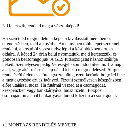
3. Ha tetszik, rendeld meg a vászonképed!
Ha szeretnéd megrendelni a képet a kiválasztott méretben és
elrendezésben, tedd a kosárba. Amennyiben több képet szeretnél
rendelni, a kosárból vissza tudsz lépni a későbbiekben erre az
oldalra. A képed 24 órán belül nyomtatjuk, majd keretezzük, és
gondosan becsomagoljuk. A GLS futárszolgálat házhoz szállítja
neked. Személyesen pedig Veresegyházon tudod átvenni. 1-2 nap
alatt, vagy akár már másnap nálad lehet a megrendelésed! Sürgős
rendelésről érdemes előre egyeztetnünk, ezért kérünk, hogy írd bele
a megjegyzésbe ezt az igényed. Fizetni személyesen készpénzben,
előre utalással tudsz. Ha futárnál veszed át a csomagodat,
készpénzben vagy bankkártyával tudsz fizetni. Foxpost
csomagautomatánál bankártyával tudod kifizetni a csomagodat.
+1 MONTÁZS RENDELÉS MENETE