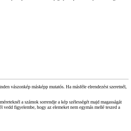
 minden vászonkép másképp mutatós. Ha másféle elrendezést szeretnél,
 méreteknél a számok sorrendje a kép szélességét majd magasságát
knél vedd figyelembe, hogy az elemeket nem egymás mellé teszed a