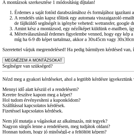
A montázsok szerkesztése 1 módosításig díjtalan!
Érdemes a saját fotóid darabszámához és formájához igazítani a
A rendelés után kapsz tőlünk egy automata visszaigazoló emailt.
de fájlküldő segítségét is igénybe veheted: wetransfer, google dr
Amint kész a montázsod, egy nézőképet küldünk e-mailben, így 
Méretválasztásnál érdemes figyelembe venned, hogy egy kép a 
míg ha 6-9 db képet tartalmaz, akkor a 30x45cm vagy 30x30cm
Szeretettel várjuk megrendelésed! Ha pedig bármilyen kérdésed van, 
MEGNÉZEM A MONTÁZSOKAT
Segítségre van szükséged?
Nézd meg a gyakori kérdéseket, ahol a legtöbb kérdésre igyekeztünk 
Mennyi idő alatt készül el a rendelésem?
Keretre feszítve kapom meg a képet?
Hol tudom érvényesíteni a kuponkódom?
Szállítással kapcsolatos kérdések.
Fizetéssel kapcsolatos kérdések.
Nem jól mutatja a vágásokat az alkalmazás, mit tegyek?
Nagyon sürgős lenne a rendelésem, meg tudjátok oldani?
Honnan tudom, hogy jó minőségű-e a feltöltött képem?