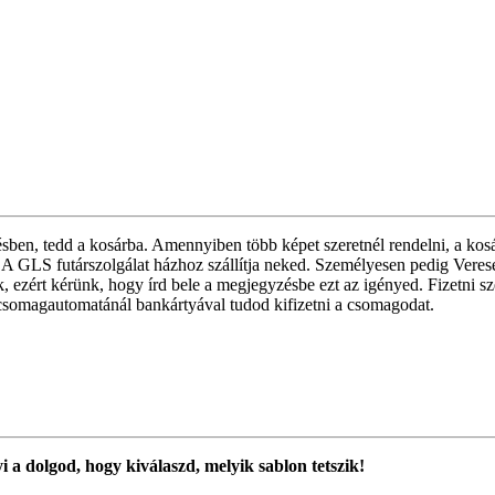
sben, tedd a kosárba. Amennyiben több képet szeretnél rendelni, a kosá
A GLS futárszolgálat házhoz szállítja neked. Személyesen pedig Veres
 ezért kérünk, hogy írd bele a megjegyzésbe ezt az igényed. Fizetni sz
csomagautomatánál bankártyával tudod kifizetni a csomagodat.
 a dolgod, hogy kiválaszd, melyik sablon tetszik!