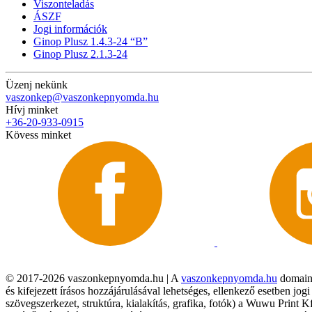
Viszonteladás
ÁSZF
Jogi információk
Ginop Plusz 1.4.3-24 “B”
Ginop Plusz 2.1.3-24
Üzenj nekünk
vaszonkep@vaszonkepnyomda.hu
Hívj minket
+36-20-933-0915
Kövess minket
© 2017-2026 vaszonkepnyomda.hu | A
vaszonkepnyomda.hu
domainn
és kifejezett írásos hozzájárulásával lehetséges, ellenkező esetben jo
szövegszerkezet, struktúra, kialakítás, grafika, fotók) a Wuwu Print 