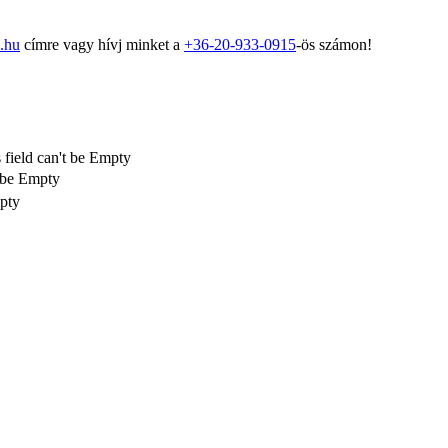
.hu
címre vagy hívj minket a
+36-20-933-0915
-ös számon!
 field can't be Empty
t be Empty
mpty