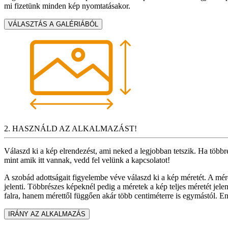
mi fizetünk minden kép nyomtatásakor.
VÁLASZTÁS A GALÉRIÁBÓL
2. HASZNÁLD AZ ALKALMAZÁST!
Válaszd ki a kép elrendezést, ami neked a legjobban tetszik. Ha több
mint amik itt vannak, vedd fel velünk a kapcsolatot!
A szobád adottságait figyelembe véve válaszd ki a kép méretét. A mé
jelenti. Többrészes képeknél pedig a méretek a kép teljes méretét je
falra, hanem mérettől függően akár több centiméterre is egymástól. Enn
IRÁNY AZ ALKALMAZÁS