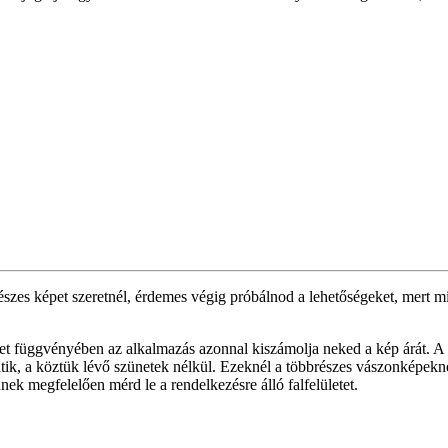
részes képet szeretnél, érdemes végig próbálnod a lehetőségeket, mert
ret függvényében az alkalmazás azonnal kiszámolja neked a kép árát. A
lentik, a köztük lévő szünetek nélkül. Ezeknél a többrészes vászonképe
ek megfelelően mérd le a rendelkezésre álló falfelületet.