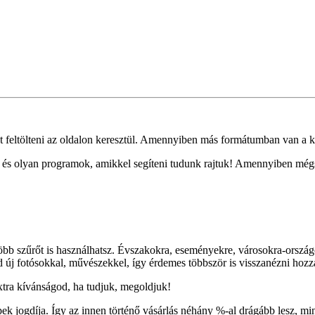
tölteni az oldalon keresztül. Amennyiben más formátumban van a ké
k és olyan programok, amikkel segíteni tudunk rajtuk! Amennyiben mé
több szűrőt is használhatsz. Évszakokra, eseményekre, városokra-országo
nd új fotósokkal, művészekkel, így érdemes többször is visszanézni hoz
xtra kívánságod, ha tudjuk, megoldjuk!
k jogdíja. Így az innen történő vásárlás néhány %-al drágább lesz, mintha