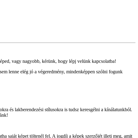
ped, vagy nagyobb, kérünk, hogy lépj velünk kapcsolatba!
gsem lenne elég jó a végeredmény, mindenképpen szólni fogunk
kra és lakberendezési stílusokra is tudsz keresgélni a kínálatunkból.
zánk!
 saját képet töltenél fel. A jogdíj a képek szerzőjét illeti meg, amit