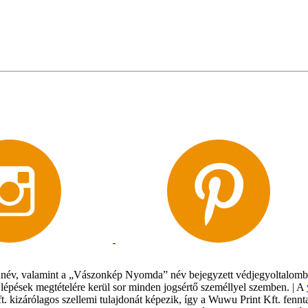
év, valamint a „Vászonkép Nyomda” név bejegyzett védjegyoltalomban 
gi lépések megtételére kerül sor minden jogsértő személlyel szemben. | A
Kft. kizárólagos szellemi tulajdonát képezik, így a Wuwu Print Kft. fe