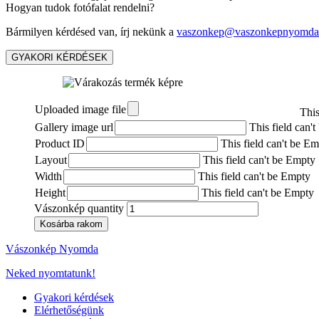
Hogyan tudok fotófalat rendelni?
Bármilyen kérdésed van, írj nekünk a
vaszonkep@vaszonkepnyomda
GYAKORI KÉRDÉSEK
Uploaded image file
This
Gallery image url
This field can'
Product ID
This field can't be E
Layout
This field can't be Empty
Width
This field can't be Empty
Height
This field can't be Empty
Vászonkép quantity
Kosárba rakom
Vászonkép Nyomda
Neked nyomtatunk!
Gyakori kérdések
Elérhetőségünk