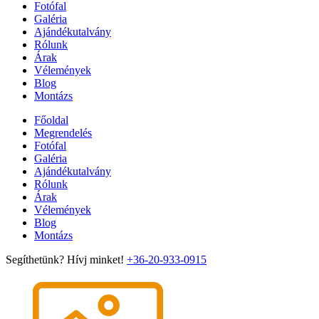
Fotófal
Galéria
Ajándékutalvány
Rólunk
Árak
Vélemények
Blog
Montázs
Főoldal
Megrendelés
Fotófal
Galéria
Ajándékutalvány
Rólunk
Árak
Vélemények
Blog
Montázs
Segíthetünk? Hívj minket!
+36-20-933-0915