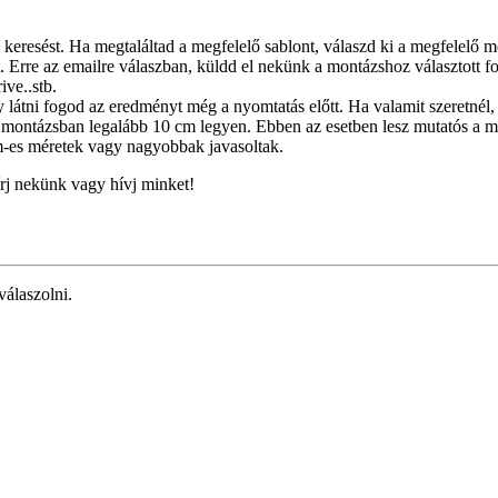
 keresést. Ha megtaláltad a megfelelő sablont, válaszd ki a megfelelő 
 Erre az emailre válaszban, küldd el nekünk a montázshoz választott fotó
ive..stb.
látni fogod az eredményt még a nyomtatás előtt. Ha valamit szeretnél, 
montázsban legalább 10 cm legyen. Ebben az esetben lesz mutatós a m
-es méretek vagy nagyobbak javasoltak.
írj nekünk vagy hívj minket!
válaszolni.