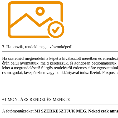
3. Ha tetszik, rendeld meg a vászonképed!
Ha szeretnéd megrendelni a képet a kiválasztott méretben és elrendezé
órán belül nyomtatjuk, majd keretezzük, és gondosan becsomagoljuk. 
lehet a megrendelésed! Sürgős rendelésről érdemes előre egyeztetnünk,
csomagodat, készpénzben vagy bankkártyával tudsz fizetni. Foxpost 
+1 MONTÁZS RENDELÉS MENETE
A fotómontázsokat
MI SZERKESZTJÜK MEG.
Neked csak annyi