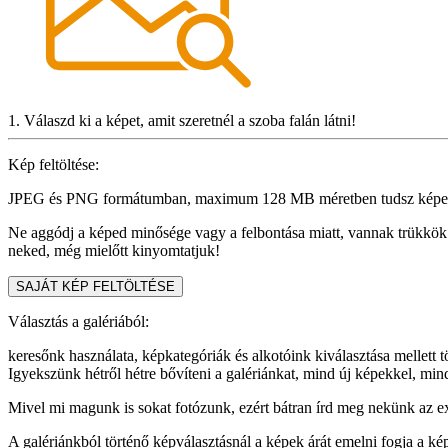
1. Válaszd ki a képet, amit szeretnél a szoba falán látni!
Kép feltöltése:
JPEG és PNG formátumban, maximum 128 MB méretben tudsz képet fel
Ne aggódj a képed minősége vagy a felbontása miatt, vannak trükkö
neked, még mielőtt kinyomtatjuk!
SAJÁT KÉP FELTÖLTÉSE
Választás a galériából:
keresőnk használata, képkategóriák és alkotóink kiválasztása mellett 
Igyekszünk hétről hétre bővíteni a galériánkat, mind új képekkel, mi
Mivel mi magunk is sokat fotózunk, ezért bátran írd meg nekünk az e
A galériánkból történő képválasztásnál a képek árát emelni fogja a képe