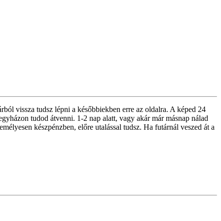
rból vissza tudsz lépni a későbbiekben erre az oldalra. A képed 24
egyházon tudod átvenni. 1-2 nap alatt, vagy akár már másnap nálad
emélyesen készpénzben, előre utalással tudsz. Ha futárnál veszed át a