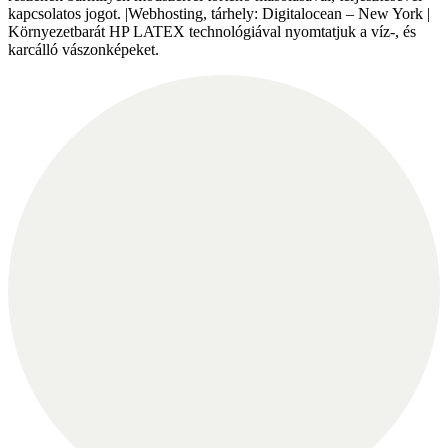
kapcsolatos jogot. |Webhosting, tárhely: Digitalocean – New York |
Környezetbarát HP LATEX technológiával nyomtatjuk a víz-, és
karcálló vászonképeket.