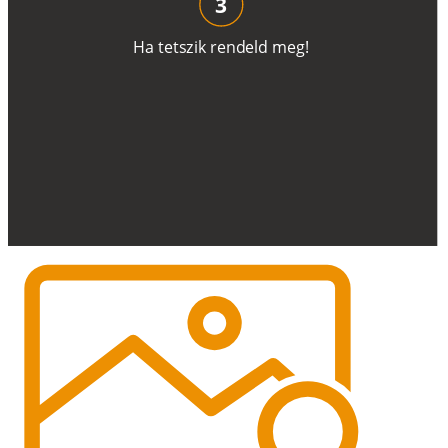
3
H
a
t
e
t
s
z
i
k
r
e
n
d
el
d
m
e
g
!