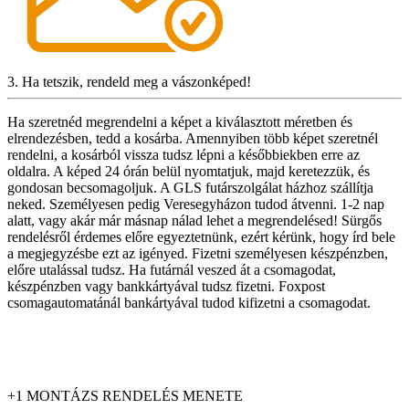
3. Ha tetszik, rendeld meg a vászonképed!
Ha szeretnéd megrendelni a képet a kiválasztott méretben és
elrendezésben, tedd a kosárba. Amennyiben több képet szeretnél
rendelni, a kosárból vissza tudsz lépni a későbbiekben erre az
oldalra. A képed 24 órán belül nyomtatjuk, majd keretezzük, és
gondosan becsomagoljuk. A GLS futárszolgálat házhoz szállítja
neked. Személyesen pedig Veresegyházon tudod átvenni. 1-2 nap
alatt, vagy akár már másnap nálad lehet a megrendelésed! Sürgős
rendelésről érdemes előre egyeztetnünk, ezért kérünk, hogy írd bele
a megjegyzésbe ezt az igényed. Fizetni személyesen készpénzben,
előre utalással tudsz. Ha futárnál veszed át a csomagodat,
készpénzben vagy bankkártyával tudsz fizetni. Foxpost
csomagautomatánál bankártyával tudod kifizetni a csomagodat.
+1 MONTÁZS RENDELÉS MENETE