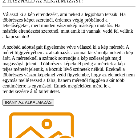
2. HASZNÁLD AZ ALKALMAZÁST!
Válaszd ki a kép elrendezést, ami neked a legjobban tetszik. Ha
többrészes képet szeretnél, érdemes végig próbálnod a
lehetőségeket, mert minden vászonkép másképp mutatós. Ha
másféle elrendezést szeretnél, mint amik itt vannak, vedd fel velünk
a kapcsolatot!
A szobád adottságait figyelembe véve válaszd ki a kép méretét. A
méret függvényében az alkalmazás azonnal kiszámolja neked a kép
árát. A méreteknél a számok sorrendje a kép szélességét majd
magasságát jelenti. Többrészes képeknél pedig a méretek a kép
teljes méretét jelentik, a köztük lévő szünetek nélkül. Ezeknél a
többrészes vászonképeknél vedd figyelembe, hogy az elemeket nem
egymás mellé teszed a falra, hanem mérettől függően akár több
centiméterre is egymástól. Ennek megfelelően mérd le a
rendelkezésre álló falfelületet.
IRÁNY AZ ALKALMAZÁS