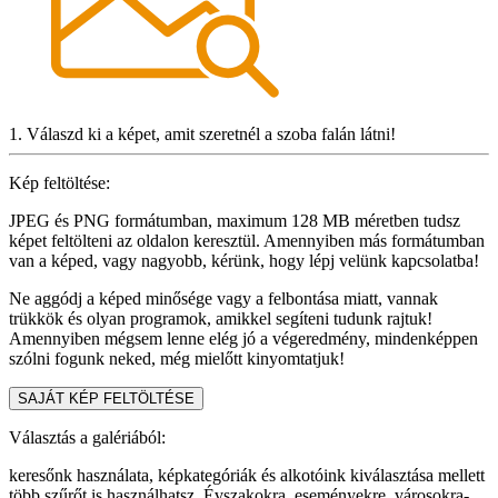
1. Válaszd ki a képet, amit szeretnél a szoba falán látni!
Kép feltöltése:
JPEG és PNG formátumban, maximum 128 MB méretben tudsz
képet feltölteni az oldalon keresztül. Amennyiben más formátumban
van a képed, vagy nagyobb, kérünk, hogy lépj velünk kapcsolatba!
Ne aggódj a képed minősége vagy a felbontása miatt, vannak
trükkök és olyan programok, amikkel segíteni tudunk rajtuk!
Amennyiben mégsem lenne elég jó a végeredmény, mindenképpen
szólni fogunk neked, még mielőtt kinyomtatjuk!
SAJÁT KÉP FELTÖLTÉSE
Választás a galériából:
keresőnk használata, képkategóriák és alkotóink kiválasztása mellett
több szűrőt is használhatsz. Évszakokra, eseményekre, városokra-