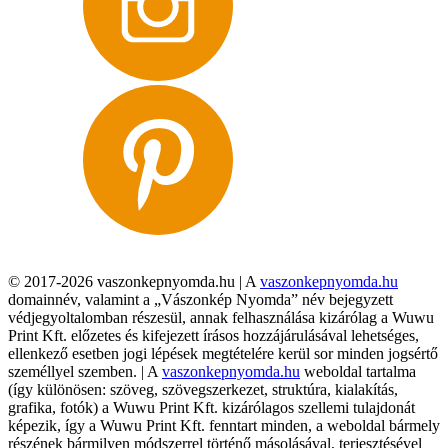
© 2017-2026 vaszonkepnyomda.hu | A
vaszonkepnyomda.hu
domainnév, valamint a „Vászonkép Nyomda” név bejegyzett
védjegyoltalomban részesül, annak felhasználása kizárólag a Wuwu
Print Kft. előzetes és kifejezett írásos hozzájárulásával lehetséges,
ellenkező esetben jogi lépések megtételére kerül sor minden jogsértő
személlyel szemben. | A
vaszonkepnyomda.hu
weboldal tartalma
(így különösen: szöveg, szövegszerkezet, struktúra, kialakítás,
grafika, fotók) a Wuwu Print Kft. kizárólagos szellemi tulajdonát
képezik, így a Wuwu Print Kft. fenntart minden, a weboldal bármely
részének bármilyen módszerrel történő másolásával, terjesztésével