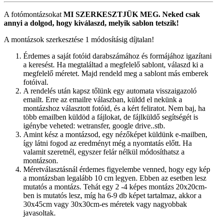
A fotómontázsokat
MI SZERKESZTJÜK MEG.
Neked csak
annyi a dolgod, hogy kiválaszd, melyik sablon tetszik!
A montázsok szerkesztése 1 módosításig díjtalan!
Érdemes a saját fotóid darabszámához és formájához igazítani
a keresést. Ha megtaláltad a megfelelő sablont, válaszd ki a
megfelelő méretet. Majd rendeld meg a sablont más emberek
fotóival.
A rendelés után kapsz tőlünk egy automata visszaigazoló
emailt. Erre az emailre válaszban, küldd el nekünk a
montázshoz választott fotóid, és a kért feliratot. Nem baj, ha
több emailben küldöd a fájlokat, de fájlküldő segítségét is
igénybe veheted: wetransfer, google drive..stb.
Amint kész a montázsod, egy nézőképet küldünk e-mailben,
így látni fogod az eredményt még a nyomtatás előtt. Ha
valamit szeretnél, egyszer felár nélkül módosíthatsz a
montázson.
Méretválasztásnál érdemes figyelembe venned, hogy egy kép
a montázsban legalább 10 cm legyen. Ebben az esetben lesz
mutatós a montázs. Tehát egy 2 -4 képes montázs 20x20cm-
ben is mutatós lesz, míg ha 6-9 db képet tartalmaz, akkor a
30x45cm vagy 30x30cm-es méretek vagy nagyobbak
javasoltak.