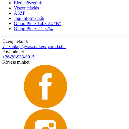
Elérhetőségünk
Viszonteladás
ÁSZF
Jogi információk
Ginop Plusz 1.4.3-24 “B”
Ginop Plusz 2.1.3-24
Üzenj nekünk
vaszonkep@vaszonkepnyomda.hu
Hívj minket
+36-20-933-0915
Kövess minket