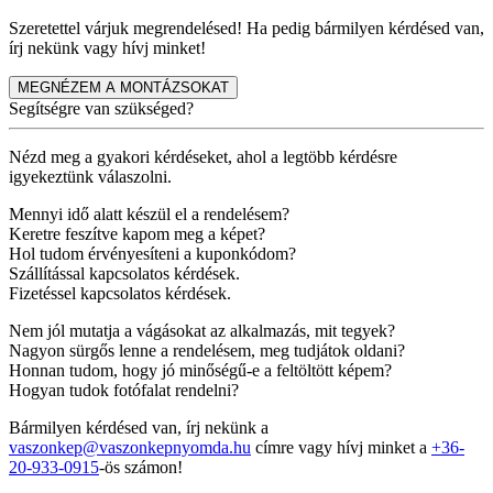
Szeretettel várjuk megrendelésed! Ha pedig bármilyen kérdésed van,
írj nekünk vagy hívj minket!
MEGNÉZEM A MONTÁZSOKAT
Segítségre van szükséged?
Nézd meg a gyakori kérdéseket, ahol a legtöbb kérdésre
igyekeztünk válaszolni.
Mennyi idő alatt készül el a rendelésem?
Keretre feszítve kapom meg a képet?
Hol tudom érvényesíteni a kuponkódom?
Szállítással kapcsolatos kérdések.
Fizetéssel kapcsolatos kérdések.
Nem jól mutatja a vágásokat az alkalmazás, mit tegyek?
Nagyon sürgős lenne a rendelésem, meg tudjátok oldani?
Honnan tudom, hogy jó minőségű-e a feltöltött képem?
Hogyan tudok fotófalat rendelni?
Bármilyen kérdésed van, írj nekünk a
vaszonkep@vaszonkepnyomda.hu
címre vagy hívj minket a
+36-
20-933-0915
-ös számon!