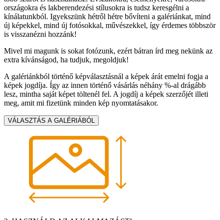
országokra és lakberendezési stílusokra is tudsz keresgélni a
kínálatunkból. Igyekszünk hétről hétre bővíteni a galériánkat, mind
új képekkel, mind új fotósokkal, művészekkel, így érdemes többször
is visszanézni hozzánk!
Mivel mi magunk is sokat fotózunk, ezért bátran írd meg nekünk az
extra kívánságod, ha tudjuk, megoldjuk!
A galériánkból történő képválasztásnál a képek árát emelni fogja a
képek jogdíja. Így az innen történő vásárlás néhány %-al drágább
lesz, mintha saját képet töltenél fel. A jogdíj a képek szerzőjét illeti
meg, amit mi fizetünk minden kép nyomtatásakor.
VÁLASZTÁS A GALÉRIÁBÓL