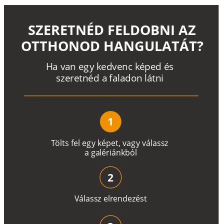
SZERETNÉD FELDOBNI AZ
OTTHONOD HANGULATÁT?
H
a
v
a
n
e
g
y
k
e
d
v
e
n
c
k
é
p
e
d
é
s
s
z
e
r
e
t
n
é
d a
f
a
l
a
d
o
n
l
á
t
n
i
1
T
ö
l
t
s
f
e
l
e
g
y
k
é
pe
t
,
v
a
g
y
v
á
l
a
ss
z
a
g
a
lé
r
i
án
k
b
ó
l
2
V
á
l
a
ss
z
e
l
r
e
n
d
e
z
é
s
t