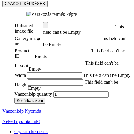
GYAKORI KÉRDÉSEK
Uploaded
This
image file
field can't be Empty
Gallery image
This field can't
url
be Empty
Product
This field can't be
ID
Empty
This field can't be
Layout
Empty
Width
This field can't be Empty
This field can't be
Height
Empty
Vászonkép quantity
Kosárba rakom
Vászonkép Nyomda
Neked nyomtatunk!
Gyakori kérdések