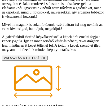
országokra és lakberendezési stílusokra is tudsz keresgélni a
kínálatunkból. Igyekszünk hétről hétre bővíteni a galériánkat, mind
új képekkel, mind új fotósokkal, művészekkel, így érdemes többször
is visszanézni hozzánk!
Mivel mi magunk is sokat fotózunk, ezért bátran írd meg nekünk az
extra kívánságod, ha tudjuk, megoldjuk!
A galériánkból történő képválasztásnál a képek árát emelni fogja a
képek jogdíja. Így az innen történő vásárlás néhány %-al drágább
lesz, mintha saját képet töltenél fel. A jogdíj a képek szerzőjét illeti
meg, amit mi fizetünk minden kép nyomtatásakor.
VÁLASZTÁS A GALÉRIÁBÓL