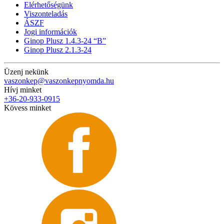
Elérhetőségünk
Viszonteladás
ÁSZF
Jogi információk
Ginop Plusz 1.4.3-24 “B”
Ginop Plusz 2.1.3-24
Üzenj nekünk
vaszonkep@vaszonkepnyomda.hu
Hívj minket
+36-20-933-0915
Kövess minket