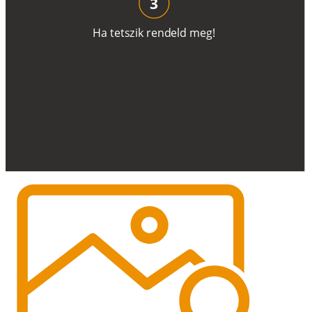
3
H
a
t
e
t
s
z
i
k
r
e
n
d
el
d
m
e
g
!