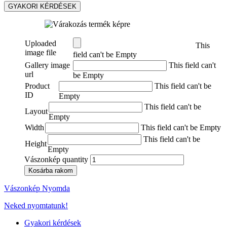
GYAKORI KÉRDÉSEK
Uploaded
This
image file
field can't be Empty
Gallery image
This field can't
url
be Empty
Product
This field can't be
ID
Empty
This field can't be
Layout
Empty
Width
This field can't be Empty
This field can't be
Height
Empty
Vászonkép quantity
Kosárba rakom
Vászonkép Nyomda
Neked nyomtatunk!
Gyakori kérdések