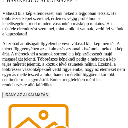
2. HASZNÁLD AZ ALKALMAZÁST!
Válaszd ki a kép elrendezést, ami neked a legjobban tetszik. Ha
többrészes képet szeretnél, érdemes végig próbálnod a
lehetőségeket, mert minden vászonkép másképp mutatós. Ha
másféle elrendezést szeretnél, mint amik itt vannak, vedd fel velünk
a kapcsolatot!
A szobád adottságait figyelembe véve válaszd ki a kép méretét. A
méret függvényében az alkalmazás azonnal kiszámolja neked a kép
árát. A méreteknél a számok sorrendje a kép szélességét majd
magasságát jelenti. Többrészes képeknél pedig a méretek a kép
teljes méretét jelentik, a köztük lévő szünetek nélkül. Ezeknél a
többrészes vászonképeknél vedd figyelembe, hogy az elemeket nem
egymás mellé teszed a falra, hanem mérettől függően akár több
centiméterre is egymástól. Ennek megfelelően mérd le a
rendelkezésre álló falfelületet.
IRÁNY AZ ALKALMAZÁS