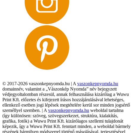
© 2017-2026 vaszonkepnyomda.hu | A
vaszonkepnyomda.hu
domainnév, valamint a „Vászonkép Nyomda” név bejegyzett
védjegyoltalomban részesül, annak felhasználása kizárólag a Wuwu
Print Kft. előzetes és kifejezett írásos hozzájárulásával lehetséges,
ellenkező esetben jogi lépések megtételére kerül sor minden jogsértő
személlyel szemben. | A
vaszonkepnyomda.hu
weboldal tartalma
(így különösen: szöveg, szövegszerkezet, struktúra, kialakítás,
grafika, fotók) a Wuwu Print Kft. kizárólagos szellemi tulajdonát
képezik, így a Wuwu Print Kft. fenntart minden, a weboldal bármely
részének bármilyen módszerrel történő másolásával, terjesztésével