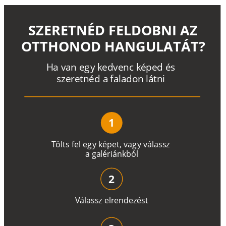
SZERETNÉD FELDOBNI AZ
OTTHONOD HANGULATÁT?
H
a
v
a
n
e
g
y
k
e
d
v
e
n
c
k
é
p
e
d
é
s
s
z
e
r
e
t
n
é
d a
f
a
l
a
d
o
n
l
á
t
n
i
1
T
ö
l
t
s
f
e
l
e
g
y
k
é
pe
t
,
v
a
g
y
v
á
l
a
ss
z
a
g
a
lé
r
i
án
k
b
ó
l
2
V
á
l
a
ss
z
e
l
r
e
n
d
e
z
é
s
t