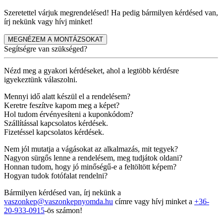
Szeretettel várjuk megrendelésed! Ha pedig bármilyen kérdésed van,
írj nekünk vagy hívj minket!
MEGNÉZEM A MONTÁZSOKAT
Segítségre van szükséged?
Nézd meg a gyakori kérdéseket, ahol a legtöbb kérdésre
igyekeztünk válaszolni.
Mennyi idő alatt készül el a rendelésem?
Keretre feszítve kapom meg a képet?
Hol tudom érvényesíteni a kuponkódom?
Szállítással kapcsolatos kérdések.
Fizetéssel kapcsolatos kérdések.
Nem jól mutatja a vágásokat az alkalmazás, mit tegyek?
Nagyon sürgős lenne a rendelésem, meg tudjátok oldani?
Honnan tudom, hogy jó minőségű-e a feltöltött képem?
Hogyan tudok fotófalat rendelni?
Bármilyen kérdésed van, írj nekünk a
vaszonkep@vaszonkepnyomda.hu
címre vagy hívj minket a
+36-
20-933-0915
-ös számon!