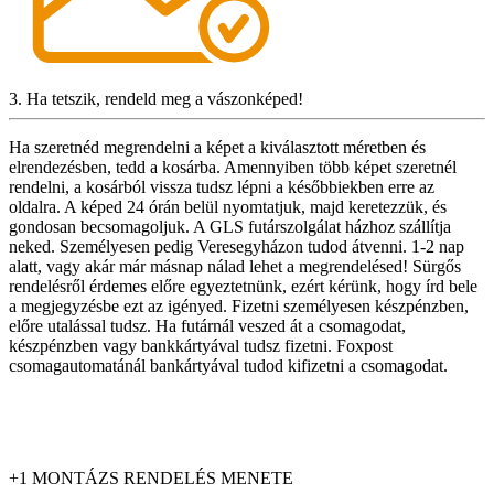
3. Ha tetszik, rendeld meg a vászonképed!
Ha szeretnéd megrendelni a képet a kiválasztott méretben és
elrendezésben, tedd a kosárba. Amennyiben több képet szeretnél
rendelni, a kosárból vissza tudsz lépni a későbbiekben erre az
oldalra. A képed 24 órán belül nyomtatjuk, majd keretezzük, és
gondosan becsomagoljuk. A GLS futárszolgálat házhoz szállítja
neked. Személyesen pedig Veresegyházon tudod átvenni. 1-2 nap
alatt, vagy akár már másnap nálad lehet a megrendelésed! Sürgős
rendelésről érdemes előre egyeztetnünk, ezért kérünk, hogy írd bele
a megjegyzésbe ezt az igényed. Fizetni személyesen készpénzben,
előre utalással tudsz. Ha futárnál veszed át a csomagodat,
készpénzben vagy bankkártyával tudsz fizetni. Foxpost
csomagautomatánál bankártyával tudod kifizetni a csomagodat.
+1 MONTÁZS RENDELÉS MENETE