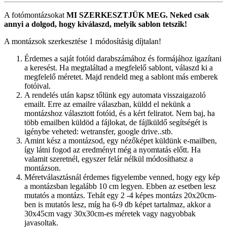
A fotómontázsokat
MI SZERKESZTJÜK MEG.
Neked csak
annyi a dolgod, hogy kiválaszd, melyik sablon tetszik!
A montázsok szerkesztése 1 módosításig díjtalan!
Érdemes a saját fotóid darabszámához és formájához igazítani
a keresést. Ha megtaláltad a megfelelő sablont, válaszd ki a
megfelelő méretet. Majd rendeld meg a sablont más emberek
fotóival.
A rendelés után kapsz tőlünk egy automata visszaigazoló
emailt. Erre az emailre válaszban, küldd el nekünk a
montázshoz választott fotóid, és a kért feliratot. Nem baj, ha
több emailben küldöd a fájlokat, de fájlküldő segítségét is
igénybe veheted: wetransfer, google drive..stb.
Amint kész a montázsod, egy nézőképet küldünk e-mailben,
így látni fogod az eredményt még a nyomtatás előtt. Ha
valamit szeretnél, egyszer felár nélkül módosíthatsz a
montázson.
Méretválasztásnál érdemes figyelembe venned, hogy egy kép
a montázsban legalább 10 cm legyen. Ebben az esetben lesz
mutatós a montázs. Tehát egy 2 -4 képes montázs 20x20cm-
ben is mutatós lesz, míg ha 6-9 db képet tartalmaz, akkor a
30x45cm vagy 30x30cm-es méretek vagy nagyobbak
javasoltak.