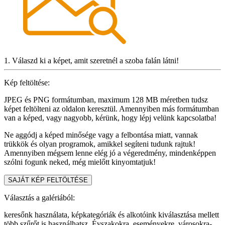
1. Válaszd ki a képet, amit szeretnél a szoba falán látni!
Kép feltöltése:
JPEG és PNG formátumban, maximum 128 MB méretben tudsz
képet feltölteni az oldalon keresztül. Amennyiben más formátumban
van a képed, vagy nagyobb, kérünk, hogy lépj velünk kapcsolatba!
Ne aggódj a képed minősége vagy a felbontása miatt, vannak
trükkök és olyan programok, amikkel segíteni tudunk rajtuk!
Amennyiben mégsem lenne elég jó a végeredmény, mindenképpen
szólni fogunk neked, még mielőtt kinyomtatjuk!
SAJÁT KÉP FELTÖLTÉSE
Választás a galériából:
keresőnk használata, képkategóriák és alkotóink kiválasztása mellett
több szűrőt is használhatsz. Évszakokra, eseményekre, városokra-