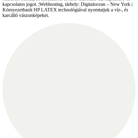
kapcsolatos jogot. |Webhosting, tárhely: Digitalocean – New York |
Környezetbarát HP LATEX technológiával nyomtatjuk a víz-, és
karcálló vászonképeket.