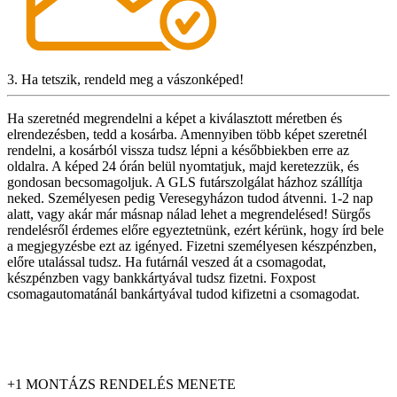
3. Ha tetszik, rendeld meg a vászonképed!
Ha szeretnéd megrendelni a képet a kiválasztott méretben és
elrendezésben, tedd a kosárba. Amennyiben több képet szeretnél
rendelni, a kosárból vissza tudsz lépni a későbbiekben erre az
oldalra. A képed 24 órán belül nyomtatjuk, majd keretezzük, és
gondosan becsomagoljuk. A GLS futárszolgálat házhoz szállítja
neked. Személyesen pedig Veresegyházon tudod átvenni. 1-2 nap
alatt, vagy akár már másnap nálad lehet a megrendelésed! Sürgős
rendelésről érdemes előre egyeztetnünk, ezért kérünk, hogy írd bele
a megjegyzésbe ezt az igényed. Fizetni személyesen készpénzben,
előre utalással tudsz. Ha futárnál veszed át a csomagodat,
készpénzben vagy bankkártyával tudsz fizetni. Foxpost
csomagautomatánál bankártyával tudod kifizetni a csomagodat.
+1 MONTÁZS RENDELÉS MENETE