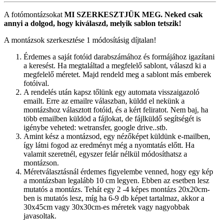
A fotómontázsokat
MI SZERKESZTJÜK MEG.
Neked csak
annyi a dolgod, hogy kiválaszd, melyik sablon tetszik!
A montázsok szerkesztése 1 módosításig díjtalan!
Érdemes a saját fotóid darabszámához és formájához igazítani
a keresést. Ha megtaláltad a megfelelő sablont, válaszd ki a
megfelelő méretet. Majd rendeld meg a sablont más emberek
fotóival.
A rendelés után kapsz tőlünk egy automata visszaigazoló
emailt. Erre az emailre válaszban, küldd el nekünk a
montázshoz választott fotóid, és a kért feliratot. Nem baj, ha
több emailben küldöd a fájlokat, de fájlküldő segítségét is
igénybe veheted: wetransfer, google drive..stb.
Amint kész a montázsod, egy nézőképet küldünk e-mailben,
így látni fogod az eredményt még a nyomtatás előtt. Ha
valamit szeretnél, egyszer felár nélkül módosíthatsz a
montázson.
Méretválasztásnál érdemes figyelembe venned, hogy egy kép
a montázsban legalább 10 cm legyen. Ebben az esetben lesz
mutatós a montázs. Tehát egy 2 -4 képes montázs 20x20cm-
ben is mutatós lesz, míg ha 6-9 db képet tartalmaz, akkor a
30x45cm vagy 30x30cm-es méretek vagy nagyobbak
javasoltak.