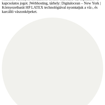
kapcsolatos jogot. |Webhosting, tárhely: Digitalocean – New York |
Környezetbarát HP LATEX technológiával nyomtatjuk a víz-, és
karcálló vászonképeket.