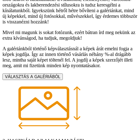
országokra és lakberendezési stílusokra is tudsz keresgélni a
kínálatunkból. Igyekszünk hétről hétre bővíteni a galériánkat, mind
új képekkel, mind új fotósokkal, művészekkel, így érdemes többször
is visszanézni hozzánk!
Mivel mi magunk is sokat fotózunk, ezért bátran írd meg nekünk az
extra kívánságod, ha tudjuk, megoldjuk!
A galériánkból történő képválasztásnál a képek árát emelni fogja a
képek jogdíja. Így az innen történő vásárlás néhány %-al drágább
lesz, mintha saját képet töltenél fel. A jogdíj a képek szerzőjét illeti
meg, amit mi fizetünk minden kép nyomtatásakor.
VÁLASZTÁS A GALÉRIÁBÓL