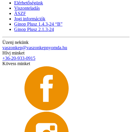
Elérhetőségünk
Viszonteladás
ÁSZF
Jogi információk
Ginop Plusz 1.4.3-24 “B”
Ginop Plusz 2.1.3-24
Üzenj nekünk
vaszonkep@vaszonkepnyomda.hu
Hívj minket
+36-20-933-0915
Kövess minket