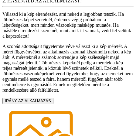
2. HASZNÁLD AZ ALKALMAZÁST!
Válaszd ki a kép elrendezést, ami neked a legjobban tetszik. Ha
többrészes képet szeretnél, érdemes végig próbálnod a
lehetőségeket, mert minden vászonkép másképp mutatós. Ha
másféle elrendezést szeretnél, mint amik itt vannak, vedd fel velünk
a kapcsolatot!
A szobád adottságait figyelembe véve válaszd ki a kép méretét. A
méret függvényében az alkalmazás azonnal kiszámolja neked a kép
árát. A méreteknél a számok sorrendje a kép szélességét majd
magasságát jelenti. Többrészes képeknél pedig a méretek a kép
teljes méretét jelentik, a köztük lévő szünetek nélkül. Ezeknél a
többrészes vászonképeknél vedd figyelembe, hogy az elemeket nem
egymás mellé teszed a falra, hanem mérettől függően akár több
centiméterre is egymástól. Ennek megfelelően mérd le a
rendelkezésre álló falfelületet.
IRÁNY AZ ALKALMAZÁS