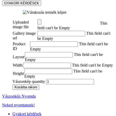
GYAKORI KÉRDÉSEK
Uploaded
This
image file
field can't be Empty
Gallery image
This field can't
url
be Empty
Product
This field can't be
ID
Empty
This field can't be
Layout
Empty
Width
This field can't be Empty
This field can't be
Height
Empty
Vászonkép quantity
Kosárba rakom
Vászonkép Nyomda
Neked nyomtatunk!
Gyakori kérdések