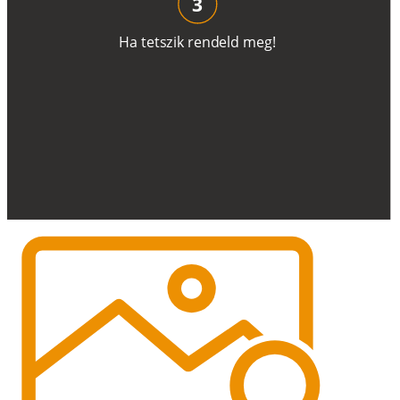
3
H
a
t
e
t
s
z
i
k
r
e
n
d
el
d
m
e
g
!