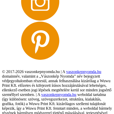
© 2017-2026 vaszonkepnyomda.hu | A
vaszonkepnyomda.hu
domainnév, valamint a „Vászonkép Nyomda” név bejegyzett
védjegyoltalomban részesül, annak felhasználása kizárólag a Wuwu
Print Kft. előzetes és kifejezett írásos hozzájárulásával lehetséges,
ellenkező esetben jogi lépések megtételére kerül sor minden jogsértő
személlyel szemben. | A
vaszonkepnyomda.hu
weboldal tartalma
(így különösen: szöveg, szövegszerkezet, struktúra, kialakítás,
grafika, fotók) a Wuwu Print Kft. kizárólagos szellemi tulajdonát
képezik, így a Wuwu Print Kft. fenntart minden, a weboldal bármely
részének bármilyen módszerrel történő másolásával, terjesztésével