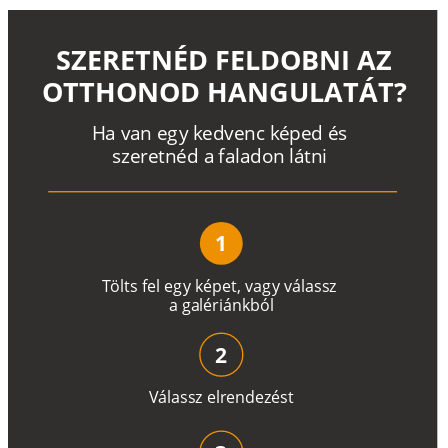
SZERETNÉD FELDOBNI AZ
OTTHONOD HANGULATÁT?
H
a
v
a
n
e
g
y
k
e
d
v
e
n
c
k
é
p
e
d
é
s
s
z
e
r
e
t
n
é
d a
f
a
l
a
d
o
n
l
á
t
n
i
1
T
ö
l
t
s
f
e
l
e
g
y
k
é
pe
t
,
v
a
g
y
v
á
l
a
ss
z
a
g
a
lé
r
i
án
k
b
ó
l
2
V
á
l
a
ss
z
e
l
r
e
n
d
e
z
é
s
t