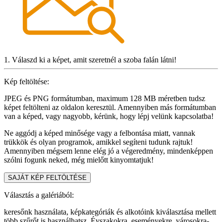
1. Válaszd ki a képet, amit szeretnél a szoba falán látni!
Kép feltöltése:
JPEG és PNG formátumban, maximum 128 MB méretben tudsz
képet feltölteni az oldalon keresztül. Amennyiben más formátumban
van a képed, vagy nagyobb, kérünk, hogy lépj velünk kapcsolatba!
Ne aggódj a képed minősége vagy a felbontása miatt, vannak
trükkök és olyan programok, amikkel segíteni tudunk rajtuk!
Amennyiben mégsem lenne elég jó a végeredmény, mindenképpen
szólni fogunk neked, még mielőtt kinyomtatjuk!
SAJÁT KÉP FELTÖLTÉSE
Választás a galériából:
keresőnk használata, képkategóriák és alkotóink kiválasztása mellett
több szűrőt is használhatsz. Évszakokra, eseményekre, városokra-