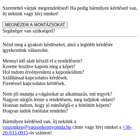
Szeretettel várjuk megrendelésed! Ha pedig bármilyen kérdésed van,
írj nekünk vagy hívj minket!
MEGNÉZEM A MONTÁZSOKAT
Segítségre van szükséged?
Nézd meg a gyakori kérdéseket, ahol a legtöbb kérdésre
igyekeztünk válaszolni.
Mennyi idő alatt készül el a rendelésem?
Keretre feszítve kapom meg a képet?
Hol tudom érvényesíteni a kuponkódom?
Szállítással kapcsolatos kérdések.
Fizetéssel kapcsolatos kérdések.
Nem jól mutatja a vágásokat az alkalmazás, mit tegyek?
Nagyon sürgős lenne a rendelésem, meg tudjátok oldani?
Honnan tudom, hogy jó minőségű-e a feltöltött képem?
Hogyan tudok fotófalat rendelni?
Bármilyen kérdésed van, írj nekünk a
vaszonkep@vaszonkepnyomda.hu
címre vagy hívj minket a
+36-
20-933-0915
-ös számon!