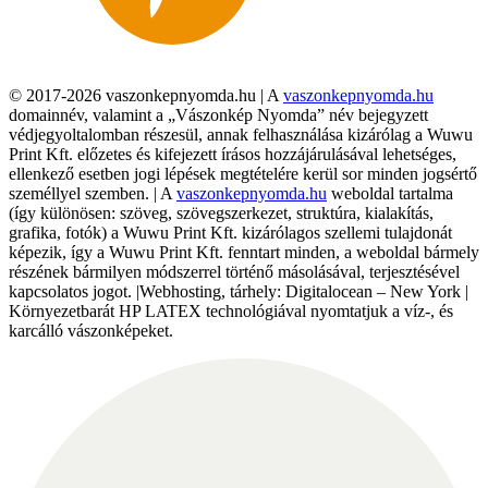
© 2017-2026 vaszonkepnyomda.hu | A
vaszonkepnyomda.hu
domainnév, valamint a „Vászonkép Nyomda” név bejegyzett
védjegyoltalomban részesül, annak felhasználása kizárólag a Wuwu
Print Kft. előzetes és kifejezett írásos hozzájárulásával lehetséges,
ellenkező esetben jogi lépések megtételére kerül sor minden jogsértő
személlyel szemben. | A
vaszonkepnyomda.hu
weboldal tartalma
(így különösen: szöveg, szövegszerkezet, struktúra, kialakítás,
grafika, fotók) a Wuwu Print Kft. kizárólagos szellemi tulajdonát
képezik, így a Wuwu Print Kft. fenntart minden, a weboldal bármely
részének bármilyen módszerrel történő másolásával, terjesztésével
kapcsolatos jogot. |Webhosting, tárhely: Digitalocean – New York |
Környezetbarát HP LATEX technológiával nyomtatjuk a víz-, és
karcálló vászonképeket.