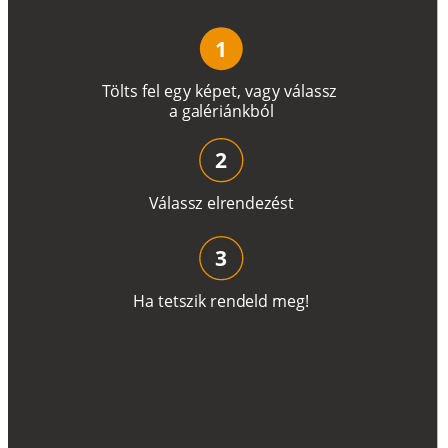
1
T
ö
l
t
s
f
e
l
e
g
y
k
é
pe
t
,
v
a
g
y
v
á
l
a
ss
z
a
g
a
lé
r
i
án
k
b
ó
l
2
V
á
l
a
ss
z
e
l
r
e
n
d
e
z
é
s
t
3
H
a
t
e
t
s
z
i
k
r
e
n
d
el
d
m
e
g
!