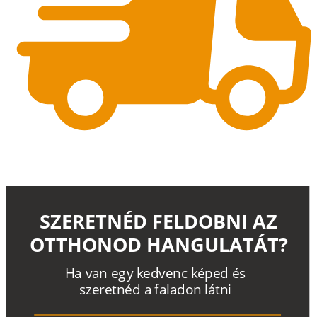
SZERETNÉD FELDOBNI AZ
OTTHONOD HANGULATÁT?
H
a
v
a
n
e
g
y
k
e
d
v
e
n
c
k
é
p
e
d
é
s
s
z
e
r
e
t
n
é
d a
f
a
l
a
d
o
n
l
á
t
n
i