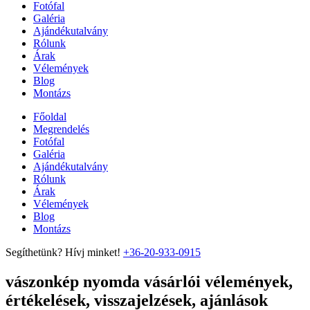
Fotófal
Galéria
Ajándékutalvány
Rólunk
Árak
Vélemények
Blog
Montázs
Főoldal
Megrendelés
Fotófal
Galéria
Ajándékutalvány
Rólunk
Árak
Vélemények
Blog
Montázs
Segíthetünk? Hívj minket!
+36-20-933-0915
vászonkép nyomda vásárlói vélemények,
értékelések, visszajelzések, ajánlások