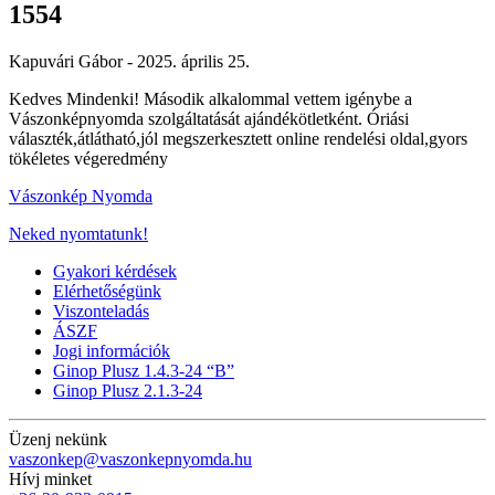
1554
Kapuvári Gábor -
2025. április 25.
Kedves Mindenki! Második alkalommal vettem igénybe a
Vászonképnyomda szolgáltatását ajándékötletként. Óriási
választék,átlátható,jól megszerkesztett online rendelési oldal,gyors
tökéletes végeredmény
Vászonkép Nyomda
Neked nyomtatunk!
Gyakori kérdések
Elérhetőségünk
Viszonteladás
ÁSZF
Jogi információk
Ginop Plusz 1.4.3-24 “B”
Ginop Plusz 2.1.3-24
Üzenj nekünk
vaszonkep@vaszonkepnyomda.hu
Hívj minket