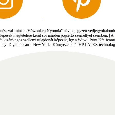
év, valamint a „Vászonkép Nyomda” név bejegyzett védjegyoltalomban 
gi lépések megtételére kerül sor minden jogsértő személlyel szemben. | A
Kft. kizárólagos szellemi tulajdonát képezik, így a Wuwu Print Kft. fe
tárhely: Digitalocean – New York | Környezetbarát HP LATEX technológi