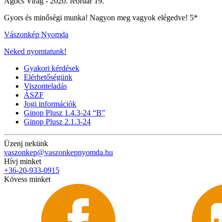
Agócs Virág -
2020. február 19.
Gyors és minőségi munka! Nagyon meg vagyok elégedve! 5*
Vászonkép Nyomda
Neked nyomtatunk!
Gyakori kérdések
Elérhetőségünk
Viszonteladás
ÁSZF
Jogi információk
Ginop Plusz 1.4.3-24 “B”
Ginop Plusz 2.1.3-24
Üzenj nekünk
vaszonkep@vaszonkepnyomda.hu
Hívj minket
+36-20-933-0915
Kövess minket