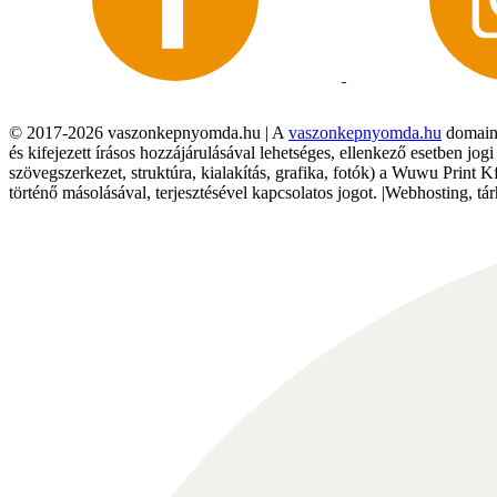
© 2017-2026 vaszonkepnyomda.hu | A
vaszonkepnyomda.hu
domainn
és kifejezett írásos hozzájárulásával lehetséges, ellenkező esetben jo
szövegszerkezet, struktúra, kialakítás, grafika, fotók) a Wuwu Print 
történő másolásával, terjesztésével kapcsolatos jogot. |Webhosting, 