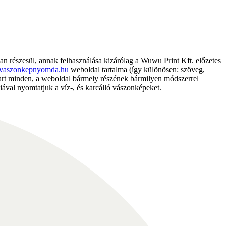
részesül, annak felhasználása kizárólag a Wuwu Print Kft. előzetes
vaszonkepnyomda.hu
weboldal tartalma (így különösen: szöveg,
nntart minden, a weboldal bármely részének bármilyen módszerrel
ával nyomtatjuk a víz-, és karcálló vászonképeket.