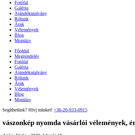
Fotófal
Galéria
Ajándékutalvány
Rólunk
Árak
Vélemények
Blog
Montázs
Főoldal
Megrendelés
Fotófal
Galéria
Ajándékutalvány
Rólunk
Árak
Vélemények
Blog
Montázs
Segíthetünk? Hívj minket!
+36-20-933-0915
vászonkép nyomda vásárlói vélemények, ért