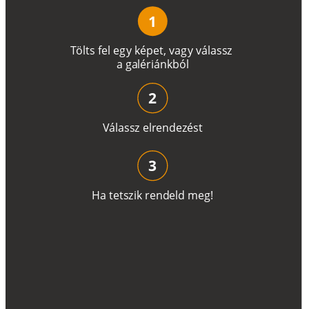
1
T
ö
l
t
s
f
e
l
e
g
y
k
é
pe
t
,
v
a
g
y
v
á
l
a
ss
z
a
g
a
lé
r
i
án
k
b
ó
l
2
V
á
l
a
ss
z
e
l
r
e
n
d
e
z
é
s
t
3
H
a
t
e
t
s
z
i
k
r
e
n
d
el
d
m
e
g
!