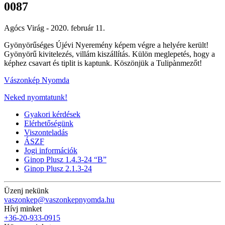
0087
Agócs Virág -
2020. február 11.
Gyönyörűséges Újévi Nyeremény képem végre a helyére került!
Gyönyörű kivitelezés, villám kiszállítás. Külön meglepetés, hogy a
képhez csavart és tiplit is kaptunk. Köszönjük a Tulipànmezőt!
Vászonkép Nyomda
Neked nyomtatunk!
Gyakori kérdések
Elérhetőségünk
Viszonteladás
ÁSZF
Jogi információk
Ginop Plusz 1.4.3-24 “B”
Ginop Plusz 2.1.3-24
Üzenj nekünk
vaszonkep@vaszonkepnyomda.hu
Hívj minket
+36-20-933-0915