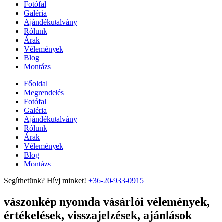
Fotófal
Galéria
Ajándékutalvány
Rólunk
Árak
Vélemények
Blog
Montázs
Főoldal
Megrendelés
Fotófal
Galéria
Ajándékutalvány
Rólunk
Árak
Vélemények
Blog
Montázs
Segíthetünk? Hívj minket!
+36-20-933-0915
vászonkép nyomda vásárlói vélemények,
értékelések, visszajelzések, ajánlások