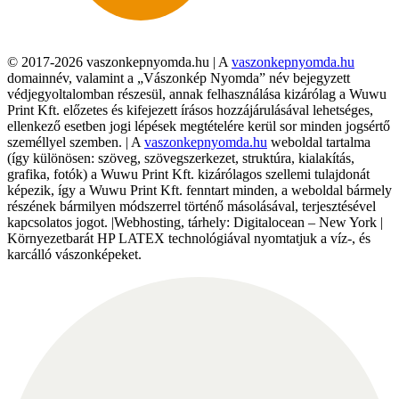
© 2017-2026 vaszonkepnyomda.hu | A
vaszonkepnyomda.hu
domainnév, valamint a „Vászonkép Nyomda” név bejegyzett
védjegyoltalomban részesül, annak felhasználása kizárólag a Wuwu
Print Kft. előzetes és kifejezett írásos hozzájárulásával lehetséges,
ellenkező esetben jogi lépések megtételére kerül sor minden jogsértő
személlyel szemben. | A
vaszonkepnyomda.hu
weboldal tartalma
(így különösen: szöveg, szövegszerkezet, struktúra, kialakítás,
grafika, fotók) a Wuwu Print Kft. kizárólagos szellemi tulajdonát
képezik, így a Wuwu Print Kft. fenntart minden, a weboldal bármely
részének bármilyen módszerrel történő másolásával, terjesztésével
kapcsolatos jogot. |Webhosting, tárhely: Digitalocean – New York |
Környezetbarát HP LATEX technológiával nyomtatjuk a víz-, és
karcálló vászonképeket.