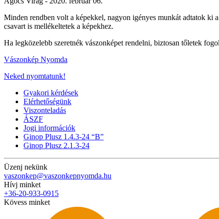
Agócs Virág -
2020. február 06.
Minden rendben volt a képekkel, nagyon igényes munkát adtatok ki a k
csavart is mellékeltetek a képekhez.
Ha legközelebb szeretnék vászonképet rendelni, biztosan tőletek fogo
Vászonkép Nyomda
Neked nyomtatunk!
Gyakori kérdések
Elérhetőségünk
Viszonteladás
ÁSZF
Jogi információk
Ginop Plusz 1.4.3-24 “B”
Ginop Plusz 2.1.3-24
Üzenj nekünk
vaszonkep@vaszonkepnyomda.hu
Hívj minket
+36-20-933-0915
Kövess minket