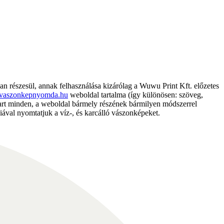
részesül, annak felhasználása kizárólag a Wuwu Print Kft. előzetes
vaszonkepnyomda.hu
weboldal tartalma (így különösen: szöveg,
nntart minden, a weboldal bármely részének bármilyen módszerrel
ával nyomtatjuk a víz-, és karcálló vászonképeket.