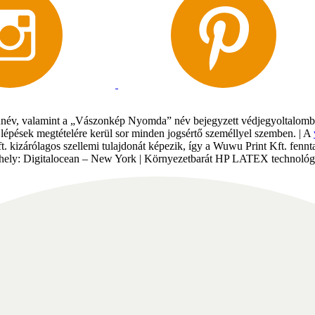
év, valamint a „Vászonkép Nyomda” név bejegyzett védjegyoltalomban 
gi lépések megtételére kerül sor minden jogsértő személlyel szemben. | A
Kft. kizárólagos szellemi tulajdonát képezik, így a Wuwu Print Kft. fe
tárhely: Digitalocean – New York | Környezetbarát HP LATEX technológi