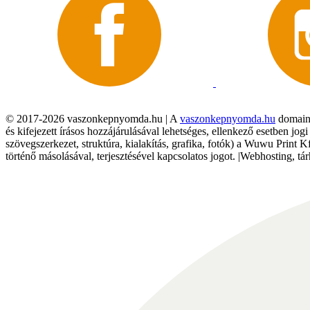
© 2017-2026 vaszonkepnyomda.hu | A
vaszonkepnyomda.hu
domainn
és kifejezett írásos hozzájárulásával lehetséges, ellenkező esetben jo
szövegszerkezet, struktúra, kialakítás, grafika, fotók) a Wuwu Print 
történő másolásával, terjesztésével kapcsolatos jogot. |Webhosting, 