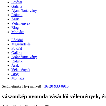
Fotófal
Galéria
Ajándékutalvány
Rólunk
Árak
Vélemények
Blog
Montázs
Főoldal
Megrendelés
Fotófal
Galéria
Ajándékutalvány
Rólunk
Árak
Vélemények
Blog
Montázs
Segíthetünk? Hívj minket!
+36-20-933-0915
vászonkép nyomda vásárlói vélemények, ért