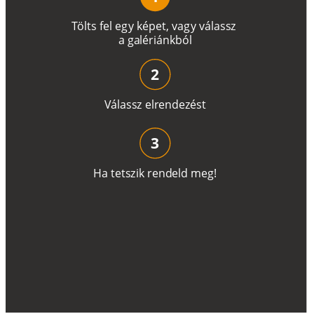
T
ö
l
t
s
f
e
l
e
g
y
k
é
pe
t
,
v
a
g
y
v
á
l
a
ss
z
a
g
a
lé
r
i
án
k
b
ó
l
2
V
á
l
a
ss
z
e
l
r
e
n
d
e
z
é
s
t
3
H
a
t
e
t
s
z
i
k
r
e
n
d
el
d
m
e
g
!