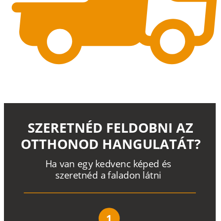
SZERETNÉD FELDOBNI AZ
OTTHONOD HANGULATÁT?
H
a
v
a
n
e
g
y
k
e
d
v
e
n
c
k
é
p
e
d
é
s
s
z
e
r
e
t
n
é
d a
f
a
l
a
d
o
n
l
á
t
n
i
1