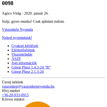
0098
Agócs Virág -
2020. január 26.
Szép, gyors munka
! C
sak ajánlani tudom.
Vászonkép Nyomda
Neked nyomtatunk!
Gyakori kérdések
Elérhetőségünk
Viszonteladás
ÁSZF
Jogi információk
Ginop Plusz 1.4.3-24 “B”
Ginop Plusz 2.1.3-24
Üzenj nekünk
vaszonkep@vaszonkepnyomda.hu
Hívj minket
+36-20-933-0915
Kövess minket