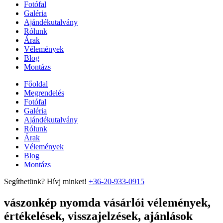
Fotófal
Galéria
Ajándékutalvány
Rólunk
Árak
Vélemények
Blog
Montázs
Főoldal
Megrendelés
Fotófal
Galéria
Ajándékutalvány
Rólunk
Árak
Vélemények
Blog
Montázs
Segíthetünk? Hívj minket!
+36-20-933-0915
vászonkép nyomda vásárlói vélemények,
értékelések, visszajelzések, ajánlások