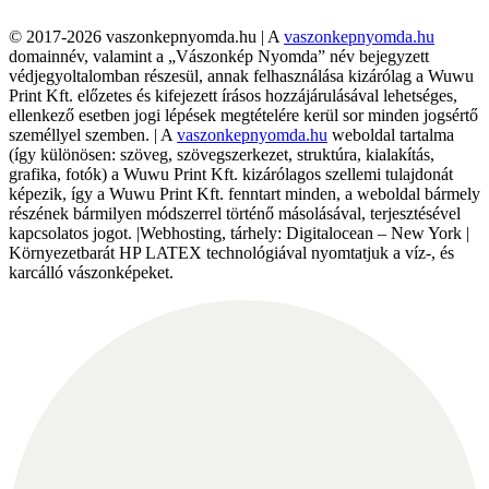
© 2017-2026 vaszonkepnyomda.hu | A
vaszonkepnyomda.hu
domainnév, valamint a „Vászonkép Nyomda” név bejegyzett
védjegyoltalomban részesül, annak felhasználása kizárólag a Wuwu
Print Kft. előzetes és kifejezett írásos hozzájárulásával lehetséges,
ellenkező esetben jogi lépések megtételére kerül sor minden jogsértő
személlyel szemben. | A
vaszonkepnyomda.hu
weboldal tartalma
(így különösen: szöveg, szövegszerkezet, struktúra, kialakítás,
grafika, fotók) a Wuwu Print Kft. kizárólagos szellemi tulajdonát
képezik, így a Wuwu Print Kft. fenntart minden, a weboldal bármely
részének bármilyen módszerrel történő másolásával, terjesztésével
kapcsolatos jogot. |Webhosting, tárhely: Digitalocean – New York |
Környezetbarát HP LATEX technológiával nyomtatjuk a víz-, és
karcálló vászonképeket.