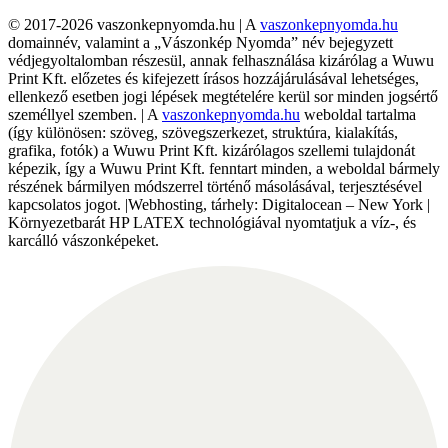
© 2017-2026 vaszonkepnyomda.hu | A
vaszonkepnyomda.hu
domainnév, valamint a „Vászonkép Nyomda” név bejegyzett
védjegyoltalomban részesül, annak felhasználása kizárólag a Wuwu
Print Kft. előzetes és kifejezett írásos hozzájárulásával lehetséges,
ellenkező esetben jogi lépések megtételére kerül sor minden jogsértő
személlyel szemben. | A
vaszonkepnyomda.hu
weboldal tartalma
(így különösen: szöveg, szövegszerkezet, struktúra, kialakítás,
grafika, fotók) a Wuwu Print Kft. kizárólagos szellemi tulajdonát
képezik, így a Wuwu Print Kft. fenntart minden, a weboldal bármely
részének bármilyen módszerrel történő másolásával, terjesztésével
kapcsolatos jogot. |Webhosting, tárhely: Digitalocean – New York |
Környezetbarát HP LATEX technológiával nyomtatjuk a víz-, és
karcálló vászonképeket.