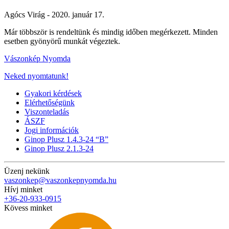
Agócs Virág -
2020. január 17.
Már többször is rendeltünk és mindig időben megérkezett. Minden
esetben gyönyörű munkát végeztek.
Vászonkép Nyomda
Neked nyomtatunk!
Gyakori kérdések
Elérhetőségünk
Viszonteladás
ÁSZF
Jogi információk
Ginop Plusz 1.4.3-24 “B”
Ginop Plusz 2.1.3-24
Üzenj nekünk
vaszonkep@vaszonkepnyomda.hu
Hívj minket
+36-20-933-0915
Kövess minket