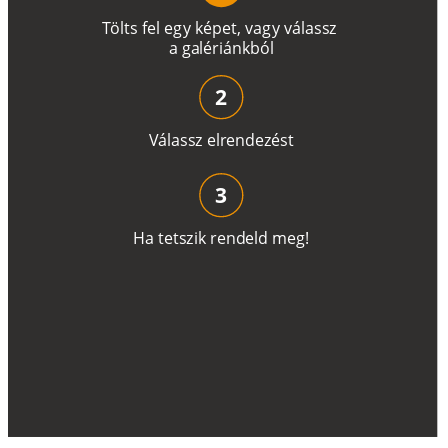
T
ö
l
t
s
f
e
l
e
g
y
k
é
pe
t
,
v
a
g
y
v
á
l
a
ss
z
a
g
a
lé
r
i
án
k
b
ó
l
2
V
á
l
a
ss
z
e
l
r
e
n
d
e
z
é
s
t
3
H
a
t
e
t
s
z
i
k
r
e
n
d
el
d
m
e
g
!