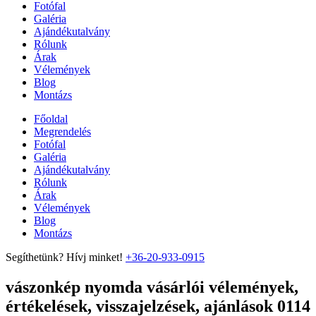
Fotófal
Galéria
Ajándékutalvány
Rólunk
Árak
Vélemények
Blog
Montázs
Főoldal
Megrendelés
Fotófal
Galéria
Ajándékutalvány
Rólunk
Árak
Vélemények
Blog
Montázs
Segíthetünk? Hívj minket!
+36-20-933-0915
vászonkép nyomda vásárlói vélemények,
értékelések, visszajelzések, ajánlások 0114