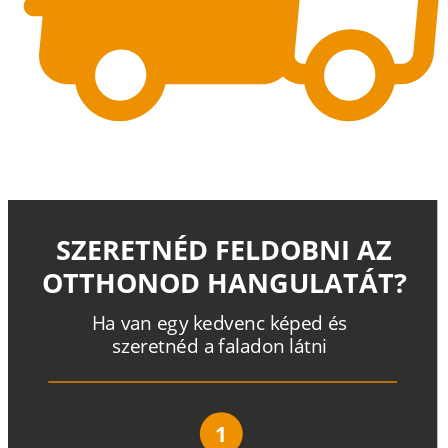
SZERETNÉD FELDOBNI AZ
OTTHONOD HANGULATÁT?
H
a
v
a
n
e
g
y
k
e
d
v
e
n
c
k
é
p
e
d
é
s
s
z
e
r
e
t
n
é
d a
f
a
l
a
d
o
n
l
á
t
n
i
1