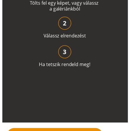
T
ö
l
t
s
f
e
l
e
g
y
k
é
pe
t
,
v
a
g
y
v
á
l
a
ss
z
a
g
a
lé
r
i
án
k
b
ó
l
2
V
á
l
a
ss
z
e
l
r
e
n
d
e
z
é
s
t
3
H
a
t
e
t
s
z
i
k
r
e
n
d
el
d
m
e
g
!