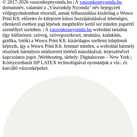
© 2017-2026 vaszonkepnyomda.hu | A
vaszonkepnyomda.hu
domainnév, valamint a „Vászonkép Nyomda” név bejegyzett
védjegyoltalomban részesül, annak felhasználása kizárólag a Wuwu
Print Kft. előzetes és kifejezett írásos hozzájárulásával lehetséges,
ellenkező esetben jogi lépések megtételére kerül sor minden jogsértő
személlyel szemben. | A
vaszonkepnyomda.hu
weboldal tartalma
(így különösen: szöveg, szövegszerkezet, struktúra, kialakítás,
grafika, fotók) a Wuwu Print Kft. kizárólagos szellemi tulajdonát
képezik, így a Wuwu Print Kft. fenntart minden, a weboldal bármely
részének bármilyen módszerrel történő másolásával, terjesztésével
kapcsolatos jogot. |Webhosting, tárhely: Digitalocean – New York |
Környezetbarát HP LATEX technológiával nyomtatjuk a víz-, és
karcálló vászonképeket.