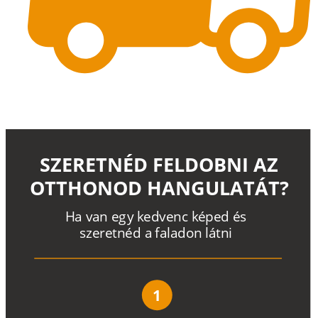
SZERETNÉD FELDOBNI AZ
OTTHONOD HANGULATÁT?
H
a
v
a
n
e
g
y
k
e
d
v
e
n
c
k
é
p
e
d
é
s
s
z
e
r
e
t
n
é
d a
f
a
l
a
d
o
n
l
á
t
n
i
1