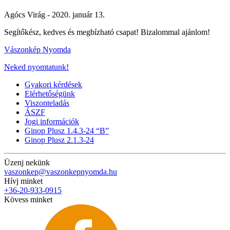
Agócs Virág -
2020. január 13.
Segítőkész, kedves és megbízható csapat! Bizalommal ajánlom!
Vászonkép Nyomda
Neked nyomtatunk!
Gyakori kérdések
Elérhetőségünk
Viszonteladás
ÁSZF
Jogi információk
Ginop Plusz 1.4.3-24 “B”
Ginop Plusz 2.1.3-24
Üzenj nekünk
vaszonkep@vaszonkepnyomda.hu
Hívj minket
+36-20-933-0915
Kövess minket