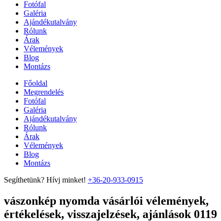
Fotófal
Galéria
Ajándékutalvány
Rólunk
Árak
Vélemények
Blog
Montázs
Főoldal
Megrendelés
Fotófal
Galéria
Ajándékutalvány
Rólunk
Árak
Vélemények
Blog
Montázs
Segíthetünk? Hívj minket!
+36-20-933-0915
vászonkép nyomda vásárlói vélemények,
értékelések, visszajelzések, ajánlások 0119