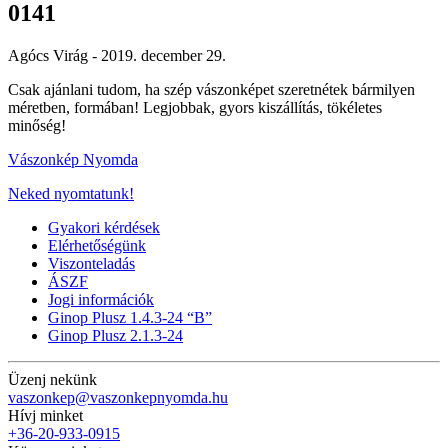
0141
Agócs Virág -
2019. december 29.
Csak ajánlani tudom, ha szép vászonképet szeretnétek bármilyen
méretben, formában! Legjobbak, gyors kiszállítás, tökéletes
minőség!
Vászonkép Nyomda
Neked nyomtatunk!
Gyakori kérdések
Elérhetőségünk
Viszonteladás
ÁSZF
Jogi információk
Ginop Plusz 1.4.3-24 “B”
Ginop Plusz 2.1.3-24
Üzenj nekünk
vaszonkep@vaszonkepnyomda.hu
Hívj minket
+36-20-933-0915