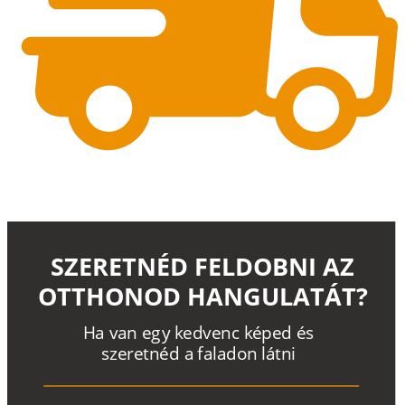
SZERETNÉD FELDOBNI AZ
OTTHONOD HANGULATÁT?
H
a
v
a
n
e
g
y
k
e
d
v
e
n
c
k
é
p
e
d
é
s
s
z
e
r
e
t
n
é
d a
f
a
l
a
d
o
n
l
á
t
n
i