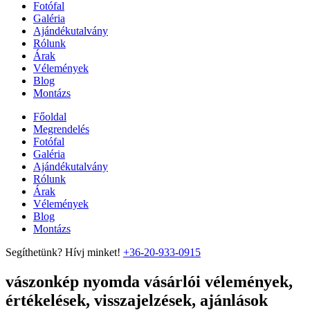
Fotófal
Galéria
Ajándékutalvány
Rólunk
Árak
Vélemények
Blog
Montázs
Főoldal
Megrendelés
Fotófal
Galéria
Ajándékutalvány
Rólunk
Árak
Vélemények
Blog
Montázs
Segíthetünk? Hívj minket!
+36-20-933-0915
vászonkép nyomda vásárlói vélemények,
értékelések, visszajelzések, ajánlások