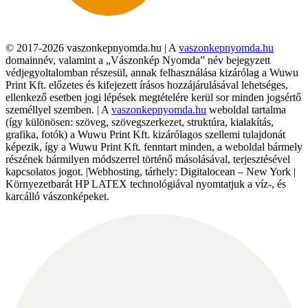
© 2017-2026 vaszonkepnyomda.hu | A
vaszonkepnyomda.hu
domainnév, valamint a „Vászonkép Nyomda” név bejegyzett
védjegyoltalomban részesül, annak felhasználása kizárólag a Wuwu
Print Kft. előzetes és kifejezett írásos hozzájárulásával lehetséges,
ellenkező esetben jogi lépések megtételére kerül sor minden jogsértő
személlyel szemben. | A
vaszonkepnyomda.hu
weboldal tartalma
(így különösen: szöveg, szövegszerkezet, struktúra, kialakítás,
grafika, fotók) a Wuwu Print Kft. kizárólagos szellemi tulajdonát
képezik, így a Wuwu Print Kft. fenntart minden, a weboldal bármely
részének bármilyen módszerrel történő másolásával, terjesztésével
kapcsolatos jogot. |Webhosting, tárhely: Digitalocean – New York |
Környezetbarát HP LATEX technológiával nyomtatjuk a víz-, és
karcálló vászonképeket.