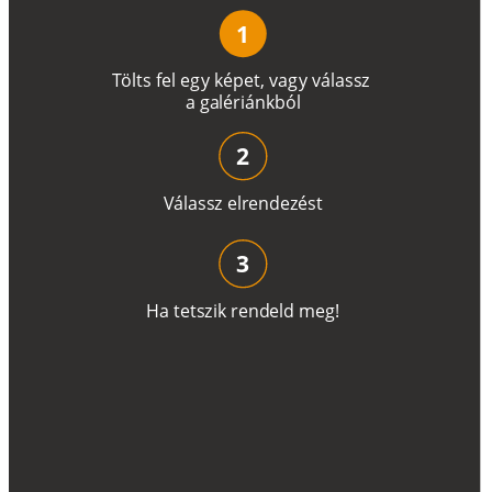
1
T
ö
l
t
s
f
e
l
e
g
y
k
é
pe
t
,
v
a
g
y
v
á
l
a
ss
z
a
g
a
lé
r
i
án
k
b
ó
l
2
V
á
l
a
ss
z
e
l
r
e
n
d
e
z
é
s
t
3
H
a
t
e
t
s
z
i
k
r
e
n
d
el
d
m
e
g
!