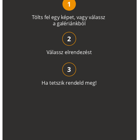
1
T
ö
l
t
s
f
e
l
e
g
y
k
é
pe
t
,
v
a
g
y
v
á
l
a
ss
z
a
g
a
lé
r
i
án
k
b
ó
l
2
V
á
l
a
ss
z
e
l
r
e
n
d
e
z
é
s
t
3
H
a
t
e
t
s
z
i
k
r
e
n
d
el
d
m
e
g
!