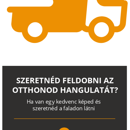
SZERETNÉD FELDOBNI AZ
OTTHONOD HANGULATÁT?
H
a
v
a
n
e
g
y
k
e
d
v
e
n
c
k
é
p
e
d
é
s
s
z
e
r
e
t
n
é
d a
f
a
l
a
d
o
n
l
á
t
n
i