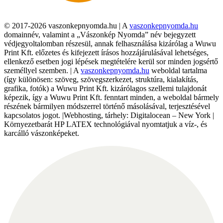
© 2017-2026 vaszonkepnyomda.hu | A
vaszonkepnyomda.hu
domainnév, valamint a „Vászonkép Nyomda” név bejegyzett
védjegyoltalomban részesül, annak felhasználása kizárólag a Wuwu
Print Kft. előzetes és kifejezett írásos hozzájárulásával lehetséges,
ellenkező esetben jogi lépések megtételére kerül sor minden jogsértő
személlyel szemben. | A
vaszonkepnyomda.hu
weboldal tartalma
(így különösen: szöveg, szövegszerkezet, struktúra, kialakítás,
grafika, fotók) a Wuwu Print Kft. kizárólagos szellemi tulajdonát
képezik, így a Wuwu Print Kft. fenntart minden, a weboldal bármely
részének bármilyen módszerrel történő másolásával, terjesztésével
kapcsolatos jogot. |Webhosting, tárhely: Digitalocean – New York |
Környezetbarát HP LATEX technológiával nyomtatjuk a víz-, és
karcálló vászonképeket.