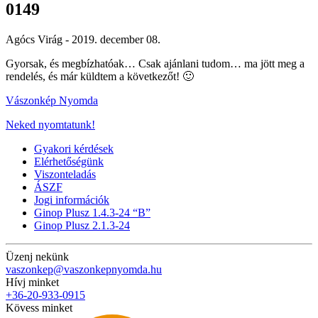
0149
Agócs Virág -
2019. december 08.
Gyorsak, és megbízhatóak… Csak ajánlani tudom… ma jött meg a
rendelés, és már küldtem a következőt! 🙂
Vászonkép Nyomda
Neked nyomtatunk!
Gyakori kérdések
Elérhetőségünk
Viszonteladás
ÁSZF
Jogi információk
Ginop Plusz 1.4.3-24 “B”
Ginop Plusz 2.1.3-24
Üzenj nekünk
vaszonkep@vaszonkepnyomda.hu
Hívj minket
+36-20-933-0915
Kövess minket