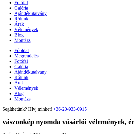
Fotófal
Galéria
Ajándékutalvány
Rólunk
Árak
Vélemények
Blog
Montázs
Főoldal
Megrendelés
Fotófal
Galéria
Ajándékutalvány
Rólunk
Árak
Vélemények
Blog
Montázs
Segíthetünk? Hívj minket!
+36-20-933-0915
vászonkép nyomda vásárlói vélemények, ért