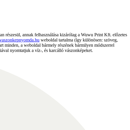
részesül, annak felhasználása kizárólag a Wuwu Print Kft. előzetes
vaszonkepnyomda.hu
weboldal tartalma (így különösen: szöveg,
nntart minden, a weboldal bármely részének bármilyen módszerrel
ával nyomtatjuk a víz-, és karcálló vászonképeket.