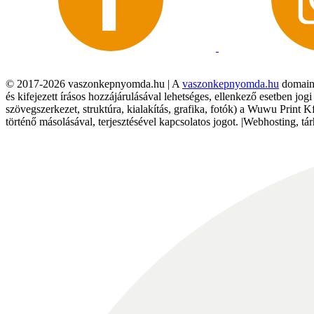
© 2017-2026 vaszonkepnyomda.hu | A
vaszonkepnyomda.hu
domainn
és kifejezett írásos hozzájárulásával lehetséges, ellenkező esetben jo
szövegszerkezet, struktúra, kialakítás, grafika, fotók) a Wuwu Print 
történő másolásával, terjesztésével kapcsolatos jogot. |Webhosting, 