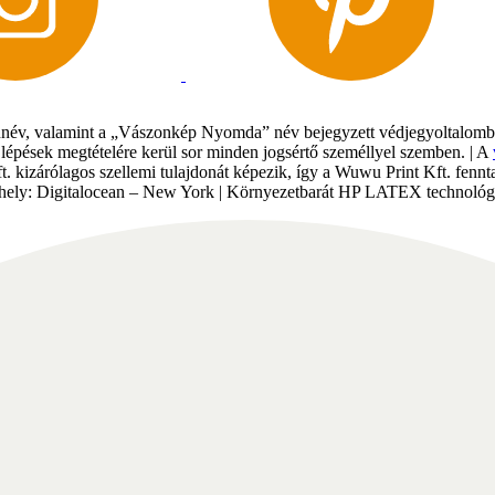
év, valamint a „Vászonkép Nyomda” név bejegyzett védjegyoltalomban 
gi lépések megtételére kerül sor minden jogsértő személlyel szemben. | A
Kft. kizárólagos szellemi tulajdonát képezik, így a Wuwu Print Kft. fe
tárhely: Digitalocean – New York | Környezetbarát HP LATEX technológi