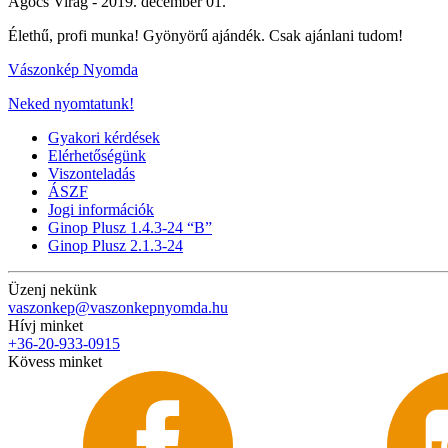
Agócs Virág -
2019. december 01.
Élethű, profi munka! Gyönyörű ajándék. Csak ajánlani tudom!
Vászonkép Nyomda
Neked nyomtatunk!
Gyakori kérdések
Elérhetőségünk
Viszonteladás
ÁSZF
Jogi információk
Ginop Plusz 1.4.3-24 “B”
Ginop Plusz 2.1.3-24
Üzenj nekünk
vaszonkep@vaszonkepnyomda.hu
Hívj minket
+36-20-933-0915
Kövess minket