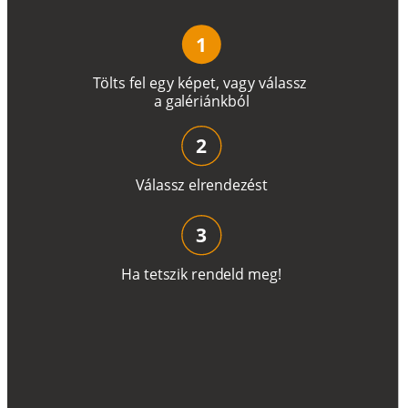
1
T
ö
l
t
s
f
e
l
e
g
y
k
é
pe
t
,
v
a
g
y
v
á
l
a
ss
z
a
g
a
lé
r
i
án
k
b
ó
l
2
V
á
l
a
ss
z
e
l
r
e
n
d
e
z
é
s
t
3
H
a
t
e
t
s
z
i
k
r
e
n
d
el
d
m
e
g
!