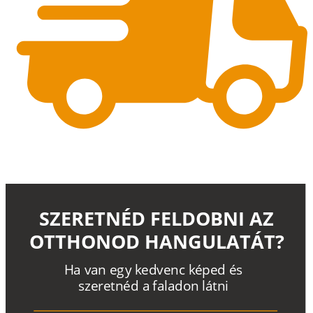
SZERETNÉD FELDOBNI AZ
OTTHONOD HANGULATÁT?
H
a
v
a
n
e
g
y
k
e
d
v
e
n
c
k
é
p
e
d
é
s
s
z
e
r
e
t
n
é
d a
f
a
l
a
d
o
n
l
á
t
n
i