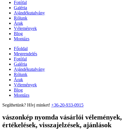
Fotófal
Galéria
Ajándékutalvány
Rólunk
Árak
Vélemények
Blog
Montázs
Főoldal
Megrendelés
Fotófal
Galéria
Ajándékutalvány
Rólunk
Árak
Vélemények
Blog
Montázs
Segíthetünk? Hívj minket!
+36-20-933-0915
vászonkép nyomda vásárlói vélemények,
értékelések, visszajelzések, ajánlások