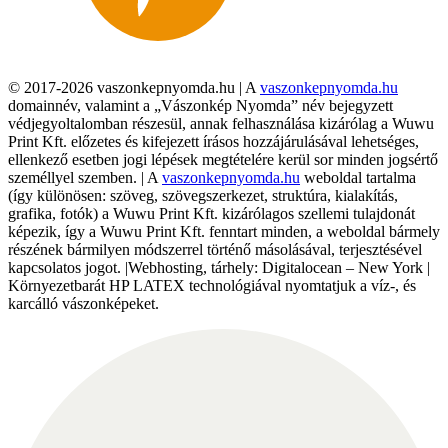
© 2017-2026 vaszonkepnyomda.hu | A
vaszonkepnyomda.hu
domainnév, valamint a „Vászonkép Nyomda” név bejegyzett
védjegyoltalomban részesül, annak felhasználása kizárólag a Wuwu
Print Kft. előzetes és kifejezett írásos hozzájárulásával lehetséges,
ellenkező esetben jogi lépések megtételére kerül sor minden jogsértő
személlyel szemben. | A
vaszonkepnyomda.hu
weboldal tartalma
(így különösen: szöveg, szövegszerkezet, struktúra, kialakítás,
grafika, fotók) a Wuwu Print Kft. kizárólagos szellemi tulajdonát
képezik, így a Wuwu Print Kft. fenntart minden, a weboldal bármely
részének bármilyen módszerrel történő másolásával, terjesztésével
kapcsolatos jogot. |Webhosting, tárhely: Digitalocean – New York |
Környezetbarát HP LATEX technológiával nyomtatjuk a víz-, és
karcálló vászonképeket.