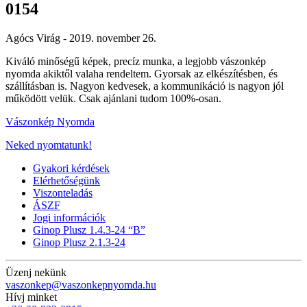
0154
Agócs Virág -
2019. november 26.
Kiváló minőségű képek, precíz munka, a legjobb vászonkép
nyomda akiktől valaha rendeltem. Gyorsak az elkészítésben, és
szállításban is. Nagyon kedvesek, a kommunikáció is nagyon jól
működött velük. Csak ajánlani tudom 100%-osan.
Vászonkép Nyomda
Neked nyomtatunk!
Gyakori kérdések
Elérhetőségünk
Viszonteladás
ÁSZF
Jogi információk
Ginop Plusz 1.4.3-24 “B”
Ginop Plusz 2.1.3-24
Üzenj nekünk
vaszonkep@vaszonkepnyomda.hu
Hívj minket