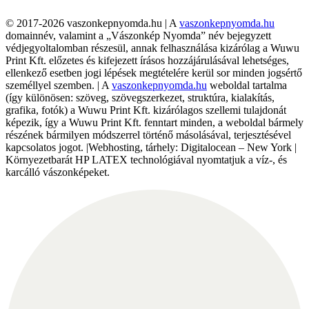
© 2017-2026 vaszonkepnyomda.hu | A
vaszonkepnyomda.hu
domainnév, valamint a „Vászonkép Nyomda” név bejegyzett
védjegyoltalomban részesül, annak felhasználása kizárólag a Wuwu
Print Kft. előzetes és kifejezett írásos hozzájárulásával lehetséges,
ellenkező esetben jogi lépések megtételére kerül sor minden jogsértő
személlyel szemben. | A
vaszonkepnyomda.hu
weboldal tartalma
(így különösen: szöveg, szövegszerkezet, struktúra, kialakítás,
grafika, fotók) a Wuwu Print Kft. kizárólagos szellemi tulajdonát
képezik, így a Wuwu Print Kft. fenntart minden, a weboldal bármely
részének bármilyen módszerrel történő másolásával, terjesztésével
kapcsolatos jogot. |Webhosting, tárhely: Digitalocean – New York |
Környezetbarát HP LATEX technológiával nyomtatjuk a víz-, és
karcálló vászonképeket.