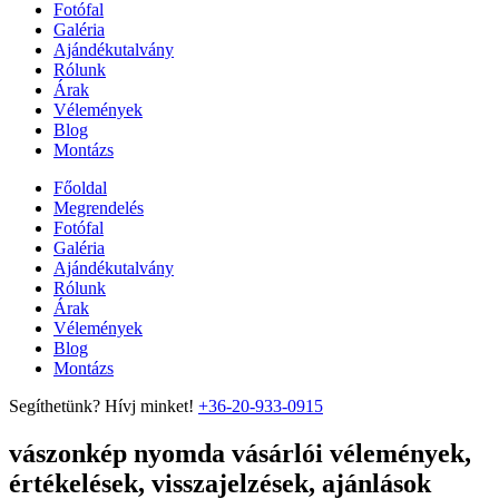
Fotófal
Galéria
Ajándékutalvány
Rólunk
Árak
Vélemények
Blog
Montázs
Főoldal
Megrendelés
Fotófal
Galéria
Ajándékutalvány
Rólunk
Árak
Vélemények
Blog
Montázs
Segíthetünk? Hívj minket!
+36-20-933-0915
vászonkép nyomda vásárlói vélemények,
értékelések, visszajelzések, ajánlások