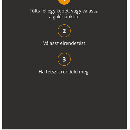
T
ö
l
t
s
f
e
l
e
g
y
k
é
pe
t
,
v
a
g
y
v
á
l
a
ss
z
a
g
a
lé
r
i
án
k
b
ó
l
2
V
á
l
a
ss
z
e
l
r
e
n
d
e
z
é
s
t
3
H
a
t
e
t
s
z
i
k
r
e
n
d
el
d
m
e
g
!