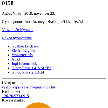
0158
Agócs Virág -
2019. november 23.
Gyors, pontos, korrekt, megbízható, profi kivitelezés!
Vászonkép Nyomda
Neked nyomtatunk!
Gyakori kérdések
Elérhetőségünk
Viszonteladás
ÁSZF
Jogi információk
Ginop Plusz 1.4.3-24 “B”
Ginop Plusz 2.1.3-24
Üzenj nekünk
vaszonkep@vaszonkepnyomda.hu
Hívj minket
+36-20-933-0915
Kövess minket