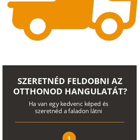
SZERETNÉD FELDOBNI AZ
OTTHONOD HANGULATÁT?
H
a
v
a
n
e
g
y
k
e
d
v
e
n
c
k
é
p
e
d
é
s
s
z
e
r
e
t
n
é
d a
f
a
l
a
d
o
n
l
á
t
n
i
1