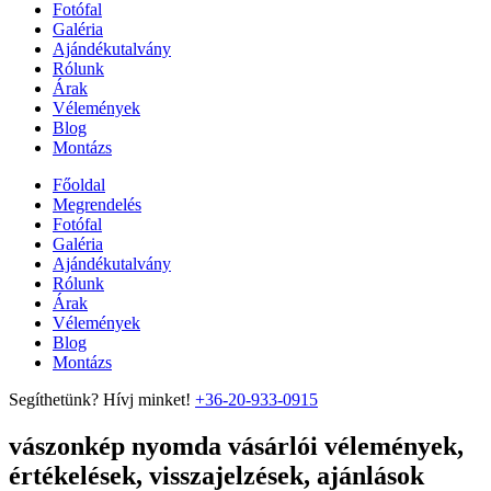
Fotófal
Galéria
Ajándékutalvány
Rólunk
Árak
Vélemények
Blog
Montázs
Főoldal
Megrendelés
Fotófal
Galéria
Ajándékutalvány
Rólunk
Árak
Vélemények
Blog
Montázs
Segíthetünk? Hívj minket!
+36-20-933-0915
vászonkép nyomda vásárlói vélemények,
értékelések, visszajelzések, ajánlások