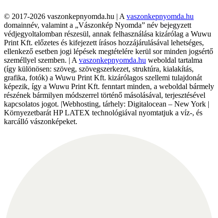
© 2017-2026 vaszonkepnyomda.hu | A
vaszonkepnyomda.hu
domainnév, valamint a „Vászonkép Nyomda” név bejegyzett
védjegyoltalomban részesül, annak felhasználása kizárólag a Wuwu
Print Kft. előzetes és kifejezett írásos hozzájárulásával lehetséges,
ellenkező esetben jogi lépések megtételére kerül sor minden jogsértő
személlyel szemben. | A
vaszonkepnyomda.hu
weboldal tartalma
(így különösen: szöveg, szövegszerkezet, struktúra, kialakítás,
grafika, fotók) a Wuwu Print Kft. kizárólagos szellemi tulajdonát
képezik, így a Wuwu Print Kft. fenntart minden, a weboldal bármely
részének bármilyen módszerrel történő másolásával, terjesztésével
kapcsolatos jogot. |Webhosting, tárhely: Digitalocean – New York |
Környezetbarát HP LATEX technológiával nyomtatjuk a víz-, és
karcálló vászonképeket.