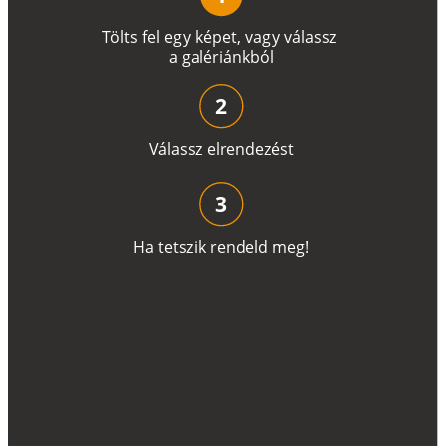
T
ö
l
t
s
f
e
l
e
g
y
k
é
pe
t
,
v
a
g
y
v
á
l
a
ss
z
a
g
a
lé
r
i
án
k
b
ó
l
2
V
á
l
a
ss
z
e
l
r
e
n
d
e
z
é
s
t
3
H
a
t
e
t
s
z
i
k
r
e
n
d
el
d
m
e
g
!