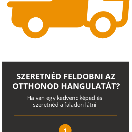
SZERETNÉD FELDOBNI AZ
OTTHONOD HANGULATÁT?
H
a
v
a
n
e
g
y
k
e
d
v
e
n
c
k
é
p
e
d
é
s
s
z
e
r
e
t
n
é
d a
f
a
l
a
d
o
n
l
á
t
n
i
1