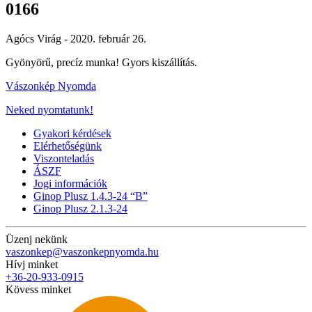
0166
Agócs Virág -
2020. február 26.
Gyönyörű, precíz munka! Gyors kiszállítás.
Vászonkép Nyomda
Neked nyomtatunk!
Gyakori kérdések
Elérhetőségünk
Viszonteladás
ÁSZF
Jogi információk
Ginop Plusz 1.4.3-24 “B”
Ginop Plusz 2.1.3-24
Üzenj nekünk
vaszonkep@vaszonkepnyomda.hu
Hívj minket
+36-20-933-0915
Kövess minket