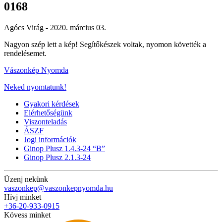
0168
Agócs Virág -
2020. március 03.
Nagyon szép lett a kép! Segítőkészek voltak, nyomon követték a
rendelésemet.
Vászonkép Nyomda
Neked nyomtatunk!
Gyakori kérdések
Elérhetőségünk
Viszonteladás
ÁSZF
Jogi információk
Ginop Plusz 1.4.3-24 “B”
Ginop Plusz 2.1.3-24
Üzenj nekünk
vaszonkep@vaszonkepnyomda.hu
Hívj minket
+36-20-933-0915
Kövess minket