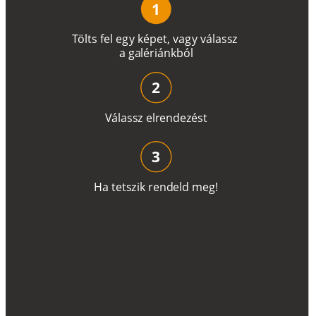
1
T
ö
l
t
s
f
e
l
e
g
y
k
é
pe
t
,
v
a
g
y
v
á
l
a
ss
z
a
g
a
lé
r
i
án
k
b
ó
l
2
V
á
l
a
ss
z
e
l
r
e
n
d
e
z
é
s
t
3
H
a
t
e
t
s
z
i
k
r
e
n
d
el
d
m
e
g
!