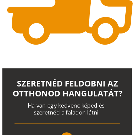
SZERETNÉD FELDOBNI AZ
OTTHONOD HANGULATÁT?
H
a
v
a
n
e
g
y
k
e
d
v
e
n
c
k
é
p
e
d
é
s
s
z
e
r
e
t
n
é
d a
f
a
l
a
d
o
n
l
á
t
n
i