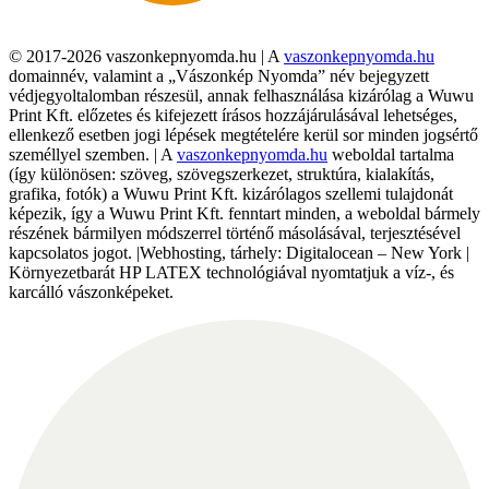
© 2017-2026 vaszonkepnyomda.hu | A
vaszonkepnyomda.hu
domainnév, valamint a „Vászonkép Nyomda” név bejegyzett
védjegyoltalomban részesül, annak felhasználása kizárólag a Wuwu
Print Kft. előzetes és kifejezett írásos hozzájárulásával lehetséges,
ellenkező esetben jogi lépések megtételére kerül sor minden jogsértő
személlyel szemben. | A
vaszonkepnyomda.hu
weboldal tartalma
(így különösen: szöveg, szövegszerkezet, struktúra, kialakítás,
grafika, fotók) a Wuwu Print Kft. kizárólagos szellemi tulajdonát
képezik, így a Wuwu Print Kft. fenntart minden, a weboldal bármely
részének bármilyen módszerrel történő másolásával, terjesztésével
kapcsolatos jogot. |Webhosting, tárhely: Digitalocean – New York |
Környezetbarát HP LATEX technológiával nyomtatjuk a víz-, és
karcálló vászonképeket.