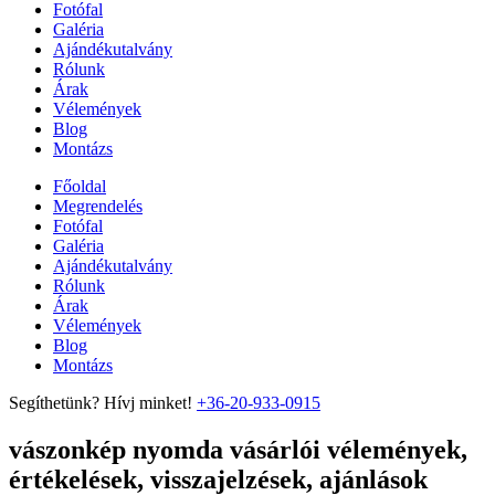
Fotófal
Galéria
Ajándékutalvány
Rólunk
Árak
Vélemények
Blog
Montázs
Főoldal
Megrendelés
Fotófal
Galéria
Ajándékutalvány
Rólunk
Árak
Vélemények
Blog
Montázs
Segíthetünk? Hívj minket!
+36-20-933-0915
vászonkép nyomda vásárlói vélemények,
értékelések, visszajelzések, ajánlások