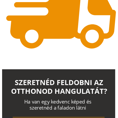
SZERETNÉD FELDOBNI AZ
OTTHONOD HANGULATÁT?
H
a
v
a
n
e
g
y
k
e
d
v
e
n
c
k
é
p
e
d
é
s
s
z
e
r
e
t
n
é
d a
f
a
l
a
d
o
n
l
á
t
n
i