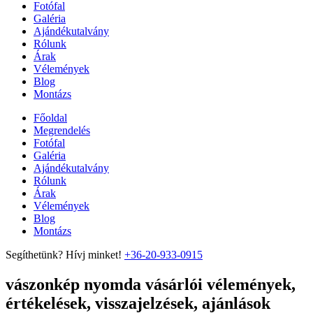
Fotófal
Galéria
Ajándékutalvány
Rólunk
Árak
Vélemények
Blog
Montázs
Főoldal
Megrendelés
Fotófal
Galéria
Ajándékutalvány
Rólunk
Árak
Vélemények
Blog
Montázs
Segíthetünk? Hívj minket!
+36-20-933-0915
vászonkép nyomda vásárlói vélemények,
értékelések, visszajelzések, ajánlások