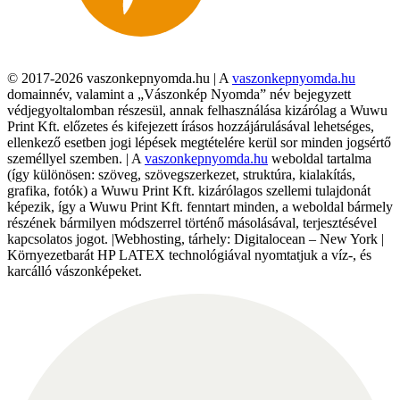
© 2017-2026 vaszonkepnyomda.hu | A
vaszonkepnyomda.hu
domainnév, valamint a „Vászonkép Nyomda” név bejegyzett
védjegyoltalomban részesül, annak felhasználása kizárólag a Wuwu
Print Kft. előzetes és kifejezett írásos hozzájárulásával lehetséges,
ellenkező esetben jogi lépések megtételére kerül sor minden jogsértő
személlyel szemben. | A
vaszonkepnyomda.hu
weboldal tartalma
(így különösen: szöveg, szövegszerkezet, struktúra, kialakítás,
grafika, fotók) a Wuwu Print Kft. kizárólagos szellemi tulajdonát
képezik, így a Wuwu Print Kft. fenntart minden, a weboldal bármely
részének bármilyen módszerrel történő másolásával, terjesztésével
kapcsolatos jogot. |Webhosting, tárhely: Digitalocean – New York |
Környezetbarát HP LATEX technológiával nyomtatjuk a víz-, és
karcálló vászonképeket.