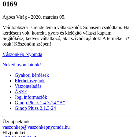
0169
Agócs Virág -
2020. március 05.
Már többször is rendeltem a vállakozótól. Sohasem csalódtam. Ha
kérdésem volt, korrekt, gyors és kielégítő választ kaptam.
Segítőkész, kedves vállalkozó, akit szívből ajánlok! A termékei 5*-
osak! Köszönöm szépen!
Vászonkép Nyomda
Neked nyomtatunk!
Gyakori kérdések
Elérhetőségünk
Viszonteladás
ÁSZF
Jogi információk
Ginop Plusz 1.4.3-24 “B”
Ginop Plusz 2.1.3-24
Üzenj nekünk
vaszonkep@vaszonkepnyomda.hu
Hívj minket