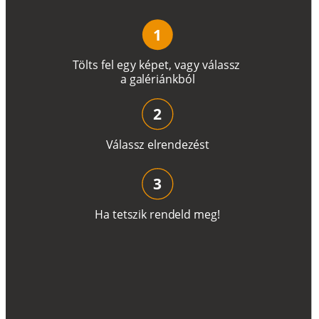
1
T
ö
l
t
s
f
e
l
e
g
y
k
é
pe
t
,
v
a
g
y
v
á
l
a
ss
z
a
g
a
lé
r
i
án
k
b
ó
l
2
V
á
l
a
ss
z
e
l
r
e
n
d
e
z
é
s
t
3
H
a
t
e
t
s
z
i
k
r
e
n
d
el
d
m
e
g
!