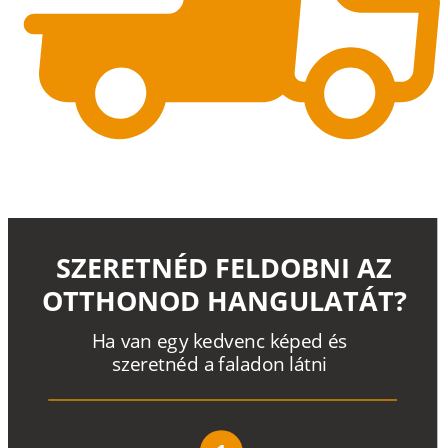
SZERETNÉD FELDOBNI AZ
OTTHONOD HANGULATÁT?
H
a
v
a
n
e
g
y
k
e
d
v
e
n
c
k
é
p
e
d
é
s
s
z
e
r
e
t
n
é
d a
f
a
l
a
d
o
n
l
á
t
n
i