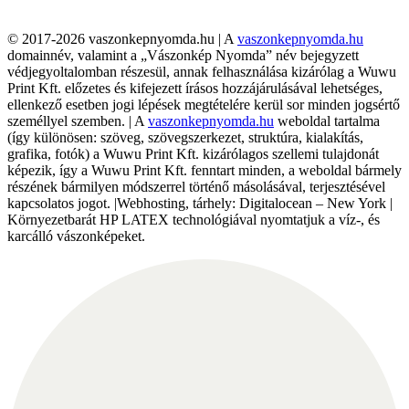
© 2017-2026 vaszonkepnyomda.hu | A
vaszonkepnyomda.hu
domainnév, valamint a „Vászonkép Nyomda” név bejegyzett
védjegyoltalomban részesül, annak felhasználása kizárólag a Wuwu
Print Kft. előzetes és kifejezett írásos hozzájárulásával lehetséges,
ellenkező esetben jogi lépések megtételére kerül sor minden jogsértő
személlyel szemben. | A
vaszonkepnyomda.hu
weboldal tartalma
(így különösen: szöveg, szövegszerkezet, struktúra, kialakítás,
grafika, fotók) a Wuwu Print Kft. kizárólagos szellemi tulajdonát
képezik, így a Wuwu Print Kft. fenntart minden, a weboldal bármely
részének bármilyen módszerrel történő másolásával, terjesztésével
kapcsolatos jogot. |Webhosting, tárhely: Digitalocean – New York |
Környezetbarát HP LATEX technológiával nyomtatjuk a víz-, és
karcálló vászonképeket.