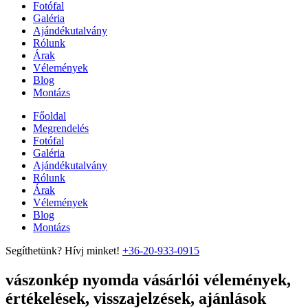
Fotófal
Galéria
Ajándékutalvány
Rólunk
Árak
Vélemények
Blog
Montázs
Főoldal
Megrendelés
Fotófal
Galéria
Ajándékutalvány
Rólunk
Árak
Vélemények
Blog
Montázs
Segíthetünk? Hívj minket!
+36-20-933-0915
vászonkép nyomda vásárlói vélemények,
értékelések, visszajelzések, ajánlások