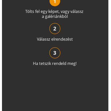
1
T
ö
l
t
s
f
e
l
e
g
y
k
é
pe
t
,
v
a
g
y
v
á
l
a
ss
z
a
g
a
lé
r
i
án
k
b
ó
l
2
V
á
l
a
ss
z
e
l
r
e
n
d
e
z
é
s
t
3
H
a
t
e
t
s
z
i
k
r
e
n
d
el
d
m
e
g
!