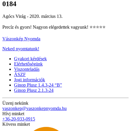
0184
Agócs Virág -
2020. március 13.
Precíz és gyors! Nagyon elégedettek vagyunk!
⭐️
⭐️
⭐️
⭐️
⭐️
Vászonkép Nyomda
Neked nyomtatunk!
Gyakori kérdések
Elérhetőségünk
Viszonteladás
ÁSZF
Jogi információk
Ginop Plusz 1.4.3-24 “B”
Ginop Plusz 2.1.3-24
Üzenj nekünk
vaszonkep@vaszonkepnyomda.hu
Hívj minket
+36-20-933-0915
Kövess minket