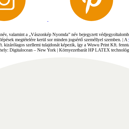
év, valamint a „Vászonkép Nyomda” név bejegyzett védjegyoltalomban 
gi lépések megtételére kerül sor minden jogsértő személlyel szemben. | A
Kft. kizárólagos szellemi tulajdonát képezik, így a Wuwu Print Kft. fe
tárhely: Digitalocean – New York | Környezetbarát HP LATEX technológi