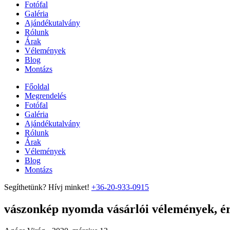
Fotófal
Galéria
Ajándékutalvány
Rólunk
Árak
Vélemények
Blog
Montázs
Főoldal
Megrendelés
Fotófal
Galéria
Ajándékutalvány
Rólunk
Árak
Vélemények
Blog
Montázs
Segíthetünk? Hívj minket!
+36-20-933-0915
vászonkép nyomda vásárlói vélemények, ért