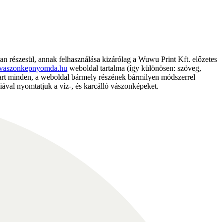
részesül, annak felhasználása kizárólag a Wuwu Print Kft. előzetes
vaszonkepnyomda.hu
weboldal tartalma (így különösen: szöveg,
nntart minden, a weboldal bármely részének bármilyen módszerrel
ával nyomtatjuk a víz-, és karcálló vászonképeket.