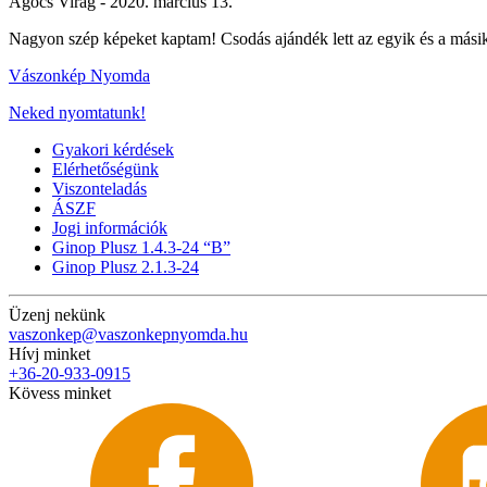
Agócs Virág -
2020. március 13.
Nagyon szép képeket kaptam! Csodás ajándék lett az egyik és a mási
Vászonkép Nyomda
Neked nyomtatunk!
Gyakori kérdések
Elérhetőségünk
Viszonteladás
ÁSZF
Jogi információk
Ginop Plusz 1.4.3-24 “B”
Ginop Plusz 2.1.3-24
Üzenj nekünk
vaszonkep@vaszonkepnyomda.hu
Hívj minket
+36-20-933-0915
Kövess minket