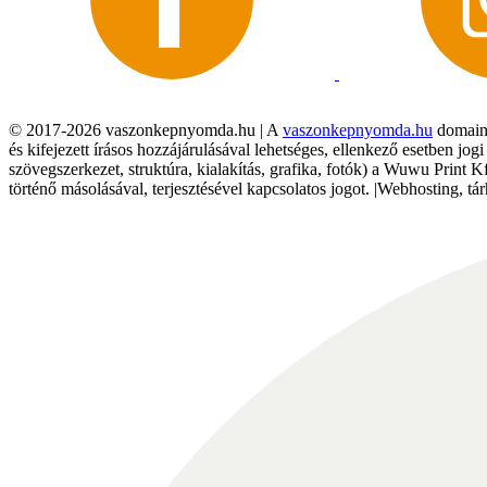
© 2017-2026 vaszonkepnyomda.hu | A
vaszonkepnyomda.hu
domainn
és kifejezett írásos hozzájárulásával lehetséges, ellenkező esetben jo
szövegszerkezet, struktúra, kialakítás, grafika, fotók) a Wuwu Print 
történő másolásával, terjesztésével kapcsolatos jogot. |Webhosting, 