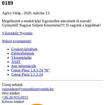
0189
Agócs Virág -
2020. március 13.
Megérkezett a rendelt kép! Egyszerűen nincsenek rá szavak!
Gyönyörű! Nagyon Szépen Köszönöm!!!! Ti vagytok a legjobbak!
Vászonkép Nyomda
Neked nyomtatunk!
Gyakori kérdések
Elérhetőségünk
Viszonteladás
ÁSZF
Jogi információk
Ginop Plusz 1.4.3-24 “B”
Ginop Plusz 2.1.3-24
Üzenj nekünk
vaszonkep@vaszonkepnyomda.hu
Hívj minket
+36-20-933-0915
Kövess minket