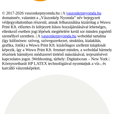
© 2017-2026 vaszonkepnyomda.hu | A
vaszonkepnyomda.hu
domainnév, valamint a „Vászonkép Nyomda” név bejegyzett
védjegyoltalomban részesül, annak felhasználása kizárólag a Wuwu
Print Kft. előzetes és kifejezett írásos hozzájárulásával lehetséges,
ellenkező esetben jogi lépések megtételére kerül sor minden jogsértő
személlyel szemben. | A
vaszonkepnyomda.hu
weboldal tartalma
(így különösen: szöveg, szövegszerkezet, struktúra, kialakítás,
grafika, fotók) a Wuwu Print Kft. kizárólagos szellemi tulajdonát
képezik, így a Wuwu Print Kft. fenntart minden, a weboldal bármely
részének bármilyen módszerrel történő másolásával, terjesztésével
kapcsolatos jogot. |Webhosting, tárhely: Digitalocean – New York |
Környezetbarát HP LATEX technológiával nyomtatjuk a víz-, és
karcálló vászonképeket.