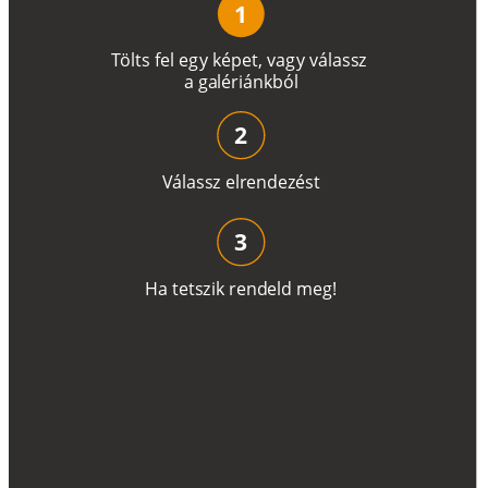
1
T
ö
l
t
s
f
e
l
e
g
y
k
é
pe
t
,
v
a
g
y
v
á
l
a
ss
z
a
g
a
lé
r
i
án
k
b
ó
l
2
V
á
l
a
ss
z
e
l
r
e
n
d
e
z
é
s
t
3
H
a
t
e
t
s
z
i
k
r
e
n
d
el
d
m
e
g
!