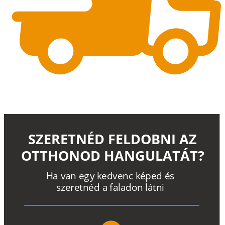
SZERETNÉD FELDOBNI AZ
OTTHONOD HANGULATÁT?
H
a
v
a
n
e
g
y
k
e
d
v
e
n
c
k
é
p
e
d
é
s
s
z
e
r
e
t
n
é
d a
f
a
l
a
d
o
n
l
á
t
n
i