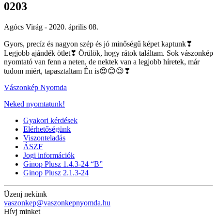
0203
Agócs Virág -
2020. április 08.
Gyors, precíz és nagyon szép és jó minőségű képet kaptunk
❣
Legjobb ajándék ötlet
❣
Örülök, hogy rátok találtam. Sok vászonkép
nyomtató van fenn a neten, de nektek van a legjobb híretek, már
tudom miért, tapasztaltam Én is
😍
😊
😉
❣
Vászonkép Nyomda
Neked nyomtatunk!
Gyakori kérdések
Elérhetőségünk
Viszonteladás
ÁSZF
Jogi információk
Ginop Plusz 1.4.3-24 “B”
Ginop Plusz 2.1.3-24
Üzenj nekünk
vaszonkep@vaszonkepnyomda.hu
Hívj minket