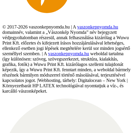
© 2017-2026 vaszonkepnyomda.hu | A
vaszonkepnyomda.hu
domainnév, valamint a „Vászonkép Nyomda” név bejegyzett
védjegyoltalomban részesül, annak felhasználása kizárólag a Wuwu
Print Kft. előzetes és kifejezett írásos hozzájárulásával lehetséges,
ellenkező esetben jogi lépések megtételére kerül sor minden jogsértő
személlyel szemben. | A
vaszonkepnyomda.hu
weboldal tartalma
(így különösen: szöveg, szövegszerkezet, struktúra, kialakítás,
grafika, fotók) a Wuwu Print Kft. kizárólagos szellemi tulajdonát
képezik, így a Wuwu Print Kft. fenntart minden, a weboldal bármely
részének bármilyen módszerrel történő másolásával, terjesztésével
kapcsolatos jogot. |Webhosting, tárhely: Digitalocean – New York |
Környezetbarát HP LATEX technológiával nyomtatjuk a víz-, és
karcálló vászonképeket.