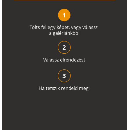
1
T
ö
l
t
s
f
e
l
e
g
y
k
é
pe
t
,
v
a
g
y
v
á
l
a
ss
z
a
g
a
lé
r
i
án
k
b
ó
l
2
V
á
l
a
ss
z
e
l
r
e
n
d
e
z
é
s
t
3
H
a
t
e
t
s
z
i
k
r
e
n
d
el
d
m
e
g
!