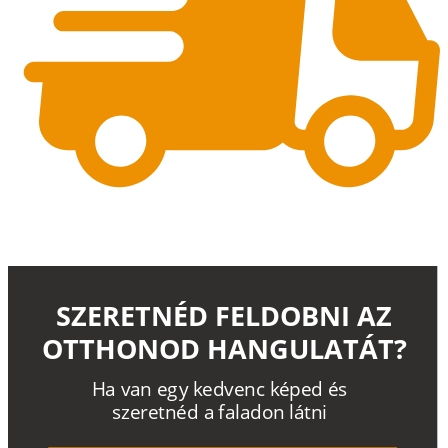
SZERETNÉD FELDOBNI AZ
OTTHONOD HANGULATÁT?
H
a
v
a
n
e
g
y
k
e
d
v
e
n
c
k
é
p
e
d
é
s
s
z
e
r
e
t
n
é
d a
f
a
l
a
d
o
n
l
á
t
n
i