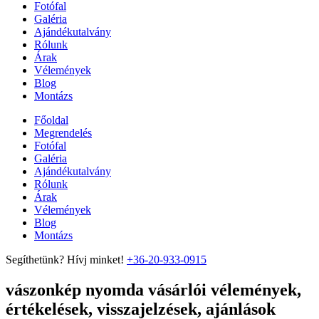
Fotófal
Galéria
Ajándékutalvány
Rólunk
Árak
Vélemények
Blog
Montázs
Főoldal
Megrendelés
Fotófal
Galéria
Ajándékutalvány
Rólunk
Árak
Vélemények
Blog
Montázs
Segíthetünk? Hívj minket!
+36-20-933-0915
vászonkép nyomda vásárlói vélemények,
értékelések, visszajelzések, ajánlások