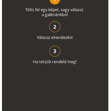
T
ö
l
t
s
f
e
l
e
g
y
k
é
pe
t
,
v
a
g
y
v
á
l
a
ss
z
a
g
a
lé
r
i
án
k
b
ó
l
2
V
á
l
a
ss
z
e
l
r
e
n
d
e
z
é
s
t
3
H
a
t
e
t
s
z
i
k
r
e
n
d
el
d
m
e
g
!