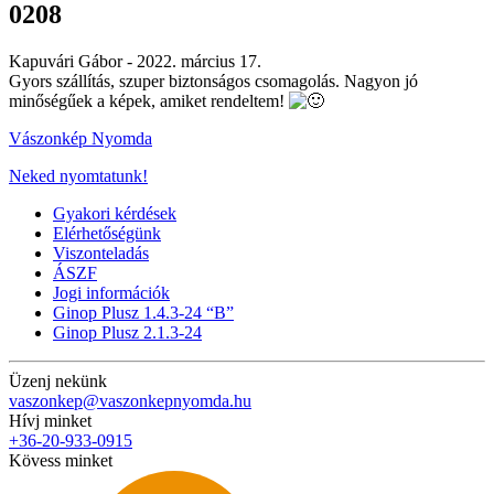
0208
Kapuvári Gábor -
2022. március 17.
Gyors szállítás, szuper biztonságos csomagolás. Nagyon jó
minőségűek a képek, amiket rendeltem!
Vászonkép Nyomda
Neked nyomtatunk!
Gyakori kérdések
Elérhetőségünk
Viszonteladás
ÁSZF
Jogi információk
Ginop Plusz 1.4.3-24 “B”
Ginop Plusz 2.1.3-24
Üzenj nekünk
vaszonkep@vaszonkepnyomda.hu
Hívj minket
+36-20-933-0915
Kövess minket