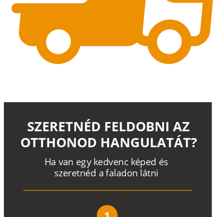
SZERETNÉD FELDOBNI AZ
OTTHONOD HANGULATÁT?
H
a
v
a
n
e
g
y
k
e
d
v
e
n
c
k
é
p
e
d
é
s
s
z
e
r
e
t
n
é
d a
f
a
l
a
d
o
n
l
á
t
n
i
1