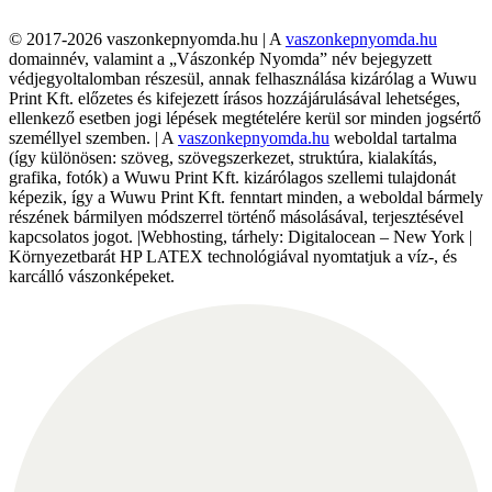
© 2017-2026 vaszonkepnyomda.hu | A
vaszonkepnyomda.hu
domainnév, valamint a „Vászonkép Nyomda” név bejegyzett
védjegyoltalomban részesül, annak felhasználása kizárólag a Wuwu
Print Kft. előzetes és kifejezett írásos hozzájárulásával lehetséges,
ellenkező esetben jogi lépések megtételére kerül sor minden jogsértő
személlyel szemben. | A
vaszonkepnyomda.hu
weboldal tartalma
(így különösen: szöveg, szövegszerkezet, struktúra, kialakítás,
grafika, fotók) a Wuwu Print Kft. kizárólagos szellemi tulajdonát
képezik, így a Wuwu Print Kft. fenntart minden, a weboldal bármely
részének bármilyen módszerrel történő másolásával, terjesztésével
kapcsolatos jogot. |Webhosting, tárhely: Digitalocean – New York |
Környezetbarát HP LATEX technológiával nyomtatjuk a víz-, és
karcálló vászonképeket.