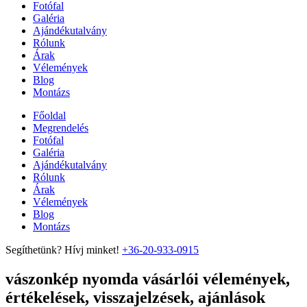
Fotófal
Galéria
Ajándékutalvány
Rólunk
Árak
Vélemények
Blog
Montázs
Főoldal
Megrendelés
Fotófal
Galéria
Ajándékutalvány
Rólunk
Árak
Vélemények
Blog
Montázs
Segíthetünk? Hívj minket!
+36-20-933-0915
vászonkép nyomda vásárlói vélemények,
értékelések, visszajelzések, ajánlások