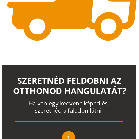
SZERETNÉD FELDOBNI AZ
OTTHONOD HANGULATÁT?
H
a
v
a
n
e
g
y
k
e
d
v
e
n
c
k
é
p
e
d
é
s
s
z
e
r
e
t
n
é
d a
f
a
l
a
d
o
n
l
á
t
n
i
1