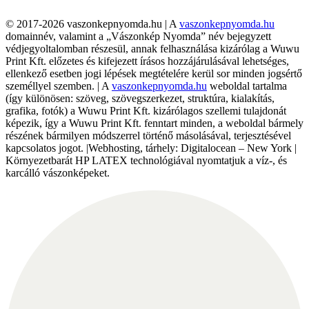
© 2017-2026 vaszonkepnyomda.hu | A
vaszonkepnyomda.hu
domainnév, valamint a „Vászonkép Nyomda” név bejegyzett
védjegyoltalomban részesül, annak felhasználása kizárólag a Wuwu
Print Kft. előzetes és kifejezett írásos hozzájárulásával lehetséges,
ellenkező esetben jogi lépések megtételére kerül sor minden jogsértő
személlyel szemben. | A
vaszonkepnyomda.hu
weboldal tartalma
(így különösen: szöveg, szövegszerkezet, struktúra, kialakítás,
grafika, fotók) a Wuwu Print Kft. kizárólagos szellemi tulajdonát
képezik, így a Wuwu Print Kft. fenntart minden, a weboldal bármely
részének bármilyen módszerrel történő másolásával, terjesztésével
kapcsolatos jogot. |Webhosting, tárhely: Digitalocean – New York |
Környezetbarát HP LATEX technológiával nyomtatjuk a víz-, és
karcálló vászonképeket.