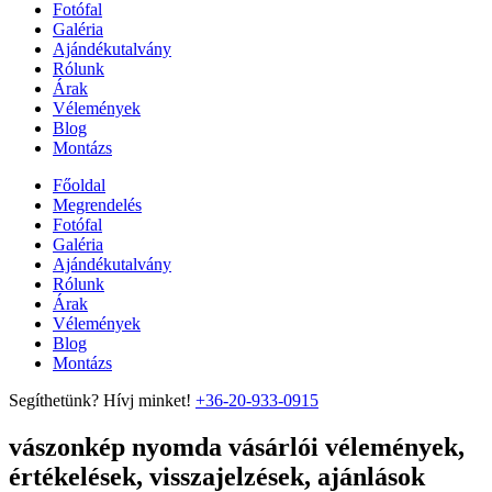
Fotófal
Galéria
Ajándékutalvány
Rólunk
Árak
Vélemények
Blog
Montázs
Főoldal
Megrendelés
Fotófal
Galéria
Ajándékutalvány
Rólunk
Árak
Vélemények
Blog
Montázs
Segíthetünk? Hívj minket!
+36-20-933-0915
vászonkép nyomda vásárlói vélemények,
értékelések, visszajelzések, ajánlások