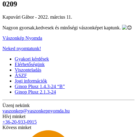
0209
Kapuvári Gábor -
2022. március 11.
Nagyon gyorsak,kedvesek és minőségi vászonképet kaptunk.
Vászonkép Nyomda
Neked nyomtatunk!
Gyakori kérdések
Elérhetőségünk
Viszonteladás
ÁSZF
Jogi információk
Ginop Plusz 1.4.3-24 “B”
Ginop Plusz 2.1.3-24
Üzenj nekünk
vaszonkep@vaszonkepnyomda.hu
Hívj minket
+36-20-933-0915
Kövess minket