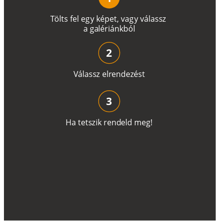
T
ö
l
t
s
f
e
l
e
g
y
k
é
pe
t
,
v
a
g
y
v
á
l
a
ss
z
a
g
a
lé
r
i
án
k
b
ó
l
2
V
á
l
a
ss
z
e
l
r
e
n
d
e
z
é
s
t
3
H
a
t
e
t
s
z
i
k
r
e
n
d
el
d
m
e
g
!