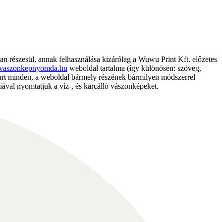
részesül, annak felhasználása kizárólag a Wuwu Print Kft. előzetes
vaszonkepnyomda.hu
weboldal tartalma (így különösen: szöveg,
nntart minden, a weboldal bármely részének bármilyen módszerrel
ával nyomtatjuk a víz-, és karcálló vászonképeket.