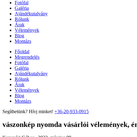
Fotófal
Galéria
Ajándékutalvány
Rólunk
Árak
Vélemények
Blog
Montázs
Főoldal
Megrendelés
Fotófal
Galéria
Ajándékutalvány
Rólunk
Árak
Vélemények
Blog
Montázs
Segíthetünk? Hívj minket!
+36-20-933-0915
vászonkép nyomda vásárlói vélemények, ért