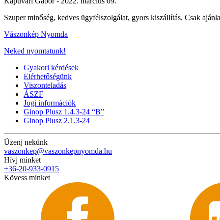
Kapuvári Gábor -
2022. március 09.
Szuper minőség, kedves ügyfélszolgálat, gyors kiszállítás. Csak ajánl
Vászonkép Nyomda
Neked nyomtatunk!
Gyakori kérdések
Elérhetőségünk
Viszonteladás
ÁSZF
Jogi információk
Ginop Plusz 1.4.3-24 “B”
Ginop Plusz 2.1.3-24
Üzenj nekünk
vaszonkep@vaszonkepnyomda.hu
Hívj minket
+36-20-933-0915
Kövess minket