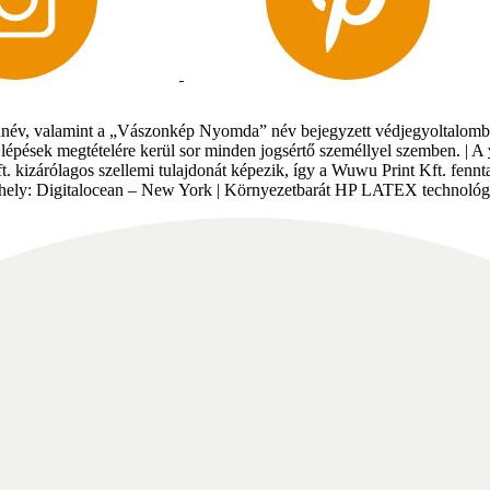
év, valamint a „Vászonkép Nyomda” név bejegyzett védjegyoltalomban 
gi lépések megtételére kerül sor minden jogsértő személlyel szemben. | A
Kft. kizárólagos szellemi tulajdonát képezik, így a Wuwu Print Kft. fe
tárhely: Digitalocean – New York | Környezetbarát HP LATEX technológi