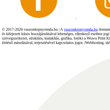
© 2017-2026 vaszonkepnyomda.hu | A
vaszonkepnyomda.hu
domainn
és kifejezett írásos hozzájárulásával lehetséges, ellenkező esetben jo
szövegszerkezet, struktúra, kialakítás, grafika, fotók) a Wuwu Print 
történő másolásával, terjesztésével kapcsolatos jogot. |Webhosting, 