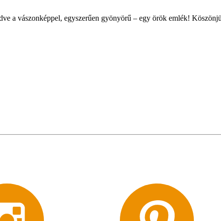
edve a vászonképpel, egyszerűen gyönyörű – egy örök emlék! Köszönj