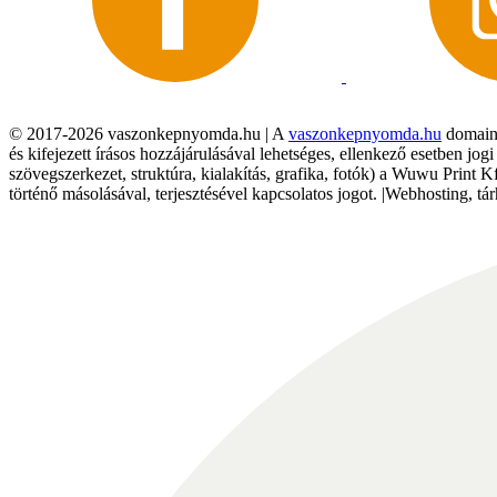
© 2017-2026 vaszonkepnyomda.hu | A
vaszonkepnyomda.hu
domainn
és kifejezett írásos hozzájárulásával lehetséges, ellenkező esetben jo
szövegszerkezet, struktúra, kialakítás, grafika, fotók) a Wuwu Print 
történő másolásával, terjesztésével kapcsolatos jogot. |Webhosting, 