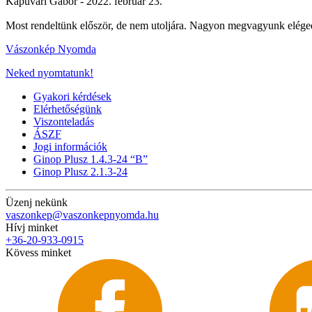
Kapuvári Gábor -
2022. február 23.
Most rendeltünk először, de nem utoljára. Nagyon megvagyunk elég
Vászonkép Nyomda
Neked nyomtatunk!
Gyakori kérdések
Elérhetőségünk
Viszonteladás
ÁSZF
Jogi információk
Ginop Plusz 1.4.3-24 “B”
Ginop Plusz 2.1.3-24
Üzenj nekünk
vaszonkep@vaszonkepnyomda.hu
Hívj minket
+36-20-933-0915
Kövess minket