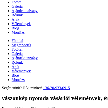
Fotófal
Galéria
Ajándékutalvány
Rólunk
Árak
Vélemények
Blog
Montázs
Főoldal
Megrendelés
Fotófal
Galéria
Ajándékutalvány
Rólunk
Árak
Vélemények
Blog
Montázs
Segíthetünk? Hívj minket!
+36-20-933-0915
vászonkép nyomda vásárlói vélemények, ért