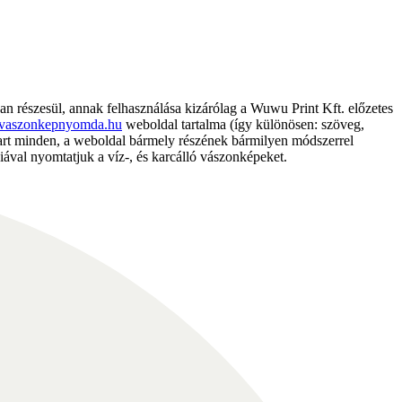
részesül, annak felhasználása kizárólag a Wuwu Print Kft. előzetes
vaszonkepnyomda.hu
weboldal tartalma (így különösen: szöveg,
nntart minden, a weboldal bármely részének bármilyen módszerrel
ával nyomtatjuk a víz-, és karcálló vászonképeket.