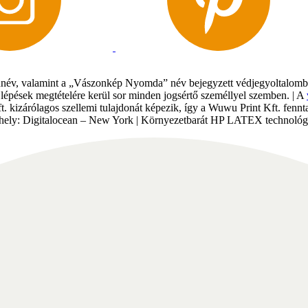
év, valamint a „Vászonkép Nyomda” név bejegyzett védjegyoltalomban 
gi lépések megtételére kerül sor minden jogsértő személlyel szemben. | A
Kft. kizárólagos szellemi tulajdonát képezik, így a Wuwu Print Kft. fe
tárhely: Digitalocean – New York | Környezetbarát HP LATEX technológi