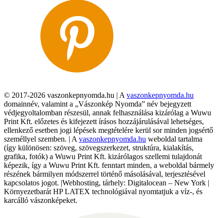
© 2017-2026 vaszonkepnyomda.hu | A
vaszonkepnyomda.hu
domainnév, valamint a „Vászonkép Nyomda” név bejegyzett
védjegyoltalomban részesül, annak felhasználása kizárólag a Wuwu
Print Kft. előzetes és kifejezett írásos hozzájárulásával lehetséges,
ellenkező esetben jogi lépések megtételére kerül sor minden jogsértő
személlyel szemben. | A
vaszonkepnyomda.hu
weboldal tartalma
(így különösen: szöveg, szövegszerkezet, struktúra, kialakítás,
grafika, fotók) a Wuwu Print Kft. kizárólagos szellemi tulajdonát
képezik, így a Wuwu Print Kft. fenntart minden, a weboldal bármely
részének bármilyen módszerrel történő másolásával, terjesztésével
kapcsolatos jogot. |Webhosting, tárhely: Digitalocean – New York |
Környezetbarát HP LATEX technológiával nyomtatjuk a víz-, és
karcálló vászonképeket.