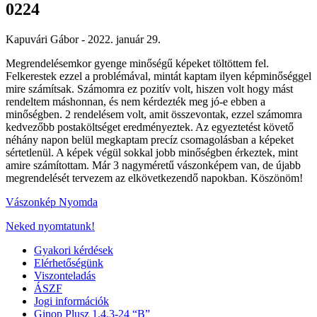
0224
Kapuvári Gábor -
2022. január 29.
Megrendelésemkor gyenge minőségű képeket töltöttem fel.
Felkerestek ezzel a problémával, mintát kaptam ilyen képminőséggel
mire számítsak. Számomra ez pozitív volt, hiszen volt hogy mást
rendeltem máshonnan, és nem kérdezték meg jó-e ebben a
minőségben. 2 rendelésem volt, amit összevontak, ezzel számomra
kedvezőbb postaköltséget eredményeztek. Az egyeztetést követő
néhány napon belül megkaptam precíz csomagolásban a képeket
sértetlenül. A képek végül sokkal jobb minőségben érkeztek, mint
amire számítottam. Már 3 nagyméretű vászonképem van, de újabb
megrendelését tervezem az elkövetkezendő napokban. Köszönöm!
Vászonkép Nyomda
Neked nyomtatunk!
Gyakori kérdések
Elérhetőségünk
Viszonteladás
ÁSZF
Jogi információk
Ginop Plusz 1.4.3-24 “B”