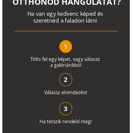
OTTHONOD HANGULATÁT?
H
a
v
a
n
e
g
y
k
e
d
v
e
n
c
k
é
p
e
d
é
s
s
z
e
r
e
t
n
é
d a
f
a
l
a
d
o
n
l
á
t
n
i
1
T
ö
l
t
s
f
e
l
e
g
y
k
é
pe
t
,
v
a
g
y
v
á
l
a
ss
z
a
g
a
lé
r
i
án
k
b
ó
l
2
V
á
l
a
ss
z
e
l
r
e
n
d
e
z
é
s
t
3
H
a
t
e
t
s
z
i
k
r
e
n
d
el
d
m
e
g
!