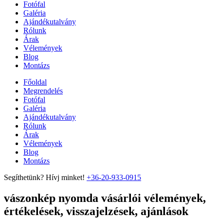
Fotófal
Galéria
Ajándékutalvány
Rólunk
Árak
Vélemények
Blog
Montázs
Főoldal
Megrendelés
Fotófal
Galéria
Ajándékutalvány
Rólunk
Árak
Vélemények
Blog
Montázs
Segíthetünk? Hívj minket!
+36-20-933-0915
vászonkép nyomda vásárlói vélemények,
értékelések, visszajelzések, ajánlások