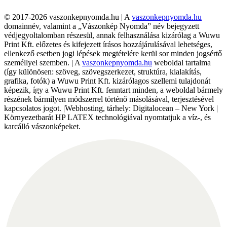
© 2017-2026 vaszonkepnyomda.hu | A
vaszonkepnyomda.hu
domainnév, valamint a „Vászonkép Nyomda” név bejegyzett
védjegyoltalomban részesül, annak felhasználása kizárólag a Wuwu
Print Kft. előzetes és kifejezett írásos hozzájárulásával lehetséges,
ellenkező esetben jogi lépések megtételére kerül sor minden jogsértő
személlyel szemben. | A
vaszonkepnyomda.hu
weboldal tartalma
(így különösen: szöveg, szövegszerkezet, struktúra, kialakítás,
grafika, fotók) a Wuwu Print Kft. kizárólagos szellemi tulajdonát
képezik, így a Wuwu Print Kft. fenntart minden, a weboldal bármely
részének bármilyen módszerrel történő másolásával, terjesztésével
kapcsolatos jogot. |Webhosting, tárhely: Digitalocean – New York |
Környezetbarát HP LATEX technológiával nyomtatjuk a víz-, és
karcálló vászonképeket.