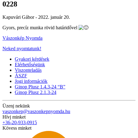
0228
Kapuvári Gábor -
2022. január 20.
Gyors, precíz munka rövid határidővel
Vászonkép Nyomda
Neked nyomtatunk!
Gyakori kérdések
Elérhetőségünk
Viszonteladás
ÁSZF
Jogi információk
Ginop Plusz 1.4.3-24 “B”
Ginop Plusz 2.1.3-24
Üzenj nekünk
vaszonkep@vaszonkepnyomda.hu
Hívj minket
+36-20-933-0915
Kövess minket