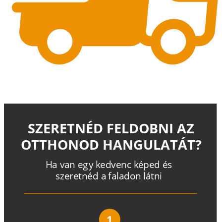
SZERETNÉD FELDOBNI AZ
OTTHONOD HANGULATÁT?
H
a
v
a
n
e
g
y
k
e
d
v
e
n
c
k
é
p
e
d
é
s
s
z
e
r
e
t
n
é
d a
f
a
l
a
d
o
n
l
á
t
n
i
1