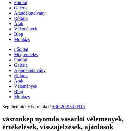
Fotófal
Galéria
Ajándékutalvány
Rólunk
Árak
Vélemények
Blog
Montázs
Főoldal
Megrendelés
Fotófal
Galéria
Ajándékutalvány
Rólunk
Árak
Vélemények
Blog
Montázs
Segíthetünk? Hívj minket!
+36-20-933-0915
vászonkép nyomda vásárlói vélemények,
értékelések, visszajelzések, ajánlások