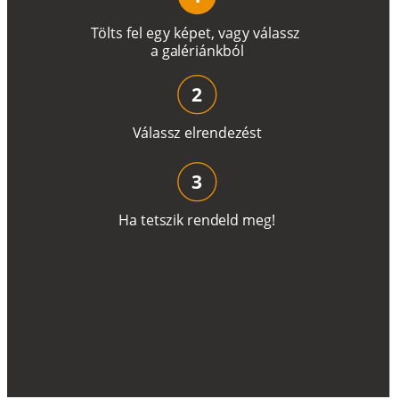
T
ö
l
t
s
f
e
l
e
g
y
k
é
pe
t
,
v
a
g
y
v
á
l
a
ss
z
a
g
a
lé
r
i
án
k
b
ó
l
2
V
á
l
a
ss
z
e
l
r
e
n
d
e
z
é
s
t
3
H
a
t
e
t
s
z
i
k
r
e
n
d
el
d
m
e
g
!