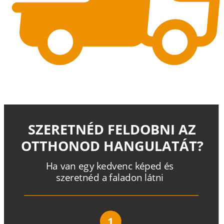
SZERETNÉD FELDOBNI AZ
OTTHONOD HANGULATÁT?
H
a
v
a
n
e
g
y
k
e
d
v
e
n
c
k
é
p
e
d
é
s
s
z
e
r
e
t
n
é
d a
f
a
l
a
d
o
n
l
á
t
n
i
1