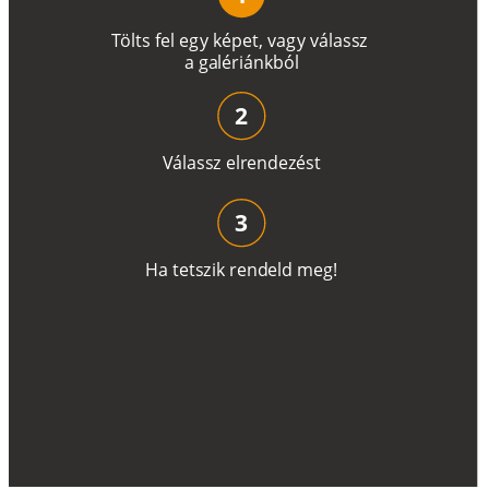
T
ö
l
t
s
f
e
l
e
g
y
k
é
pe
t
,
v
a
g
y
v
á
l
a
ss
z
a
g
a
lé
r
i
án
k
b
ó
l
2
V
á
l
a
ss
z
e
l
r
e
n
d
e
z
é
s
t
3
H
a
t
e
t
s
z
i
k
r
e
n
d
el
d
m
e
g
!