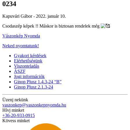
0234
Kapuvári Gábor -
2022. január 10.
Csodaszép képek !! Máskor is biztosan rendelek még
Vászonkép Nyomda
Neked nyomtatunk!
Gyakori kérdések
Elérhetőségünk
Viszonteladás
ÁSZF
Jogi információk
Ginop Plusz 1.4.3-24 “B”
Ginop Plusz 2.1.3-24
Üzenj nekünk
vaszonkep@vaszonkepnyomda.hu
Hívj minket
+36-20-933-0915
Kövess minket