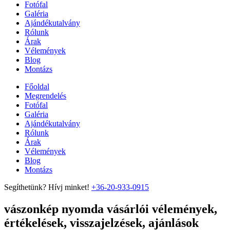
Fotófal
Galéria
Ajándékutalvány
Rólunk
Árak
Vélemények
Blog
Montázs
Főoldal
Megrendelés
Fotófal
Galéria
Ajándékutalvány
Rólunk
Árak
Vélemények
Blog
Montázs
Segíthetünk? Hívj minket!
+36-20-933-0915
vászonkép nyomda vásárlói vélemények,
értékelések, visszajelzések, ajánlások