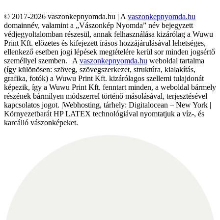
© 2017-2026 vaszonkepnyomda.hu | A
vaszonkepnyomda.hu
domainnév, valamint a „Vászonkép Nyomda” név bejegyzett
védjegyoltalomban részesül, annak felhasználása kizárólag a Wuwu
Print Kft. előzetes és kifejezett írásos hozzájárulásával lehetséges,
ellenkező esetben jogi lépések megtételére kerül sor minden jogsértő
személlyel szemben. | A
vaszonkepnyomda.hu
weboldal tartalma
(így különösen: szöveg, szövegszerkezet, struktúra, kialakítás,
grafika, fotók) a Wuwu Print Kft. kizárólagos szellemi tulajdonát
képezik, így a Wuwu Print Kft. fenntart minden, a weboldal bármely
részének bármilyen módszerrel történő másolásával, terjesztésével
kapcsolatos jogot. |Webhosting, tárhely: Digitalocean – New York |
Környezetbarát HP LATEX technológiával nyomtatjuk a víz-, és
karcálló vászonképeket.