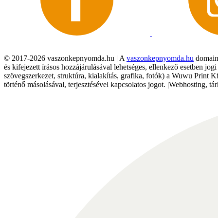
© 2017-2026 vaszonkepnyomda.hu | A
vaszonkepnyomda.hu
domainn
és kifejezett írásos hozzájárulásával lehetséges, ellenkező esetben jo
szövegszerkezet, struktúra, kialakítás, grafika, fotók) a Wuwu Print 
történő másolásával, terjesztésével kapcsolatos jogot. |Webhosting, 