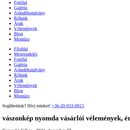
Fotófal
Galéria
Ajándékutalvány
Rólunk
Árak
Vélemények
Blog
Montázs
Főoldal
Megrendelés
Fotófal
Galéria
Ajándékutalvány
Rólunk
Árak
Vélemények
Blog
Montázs
Segíthetünk? Hívj minket!
+36-20-933-0915
vászonkép nyomda vásárlói vélemények, ért