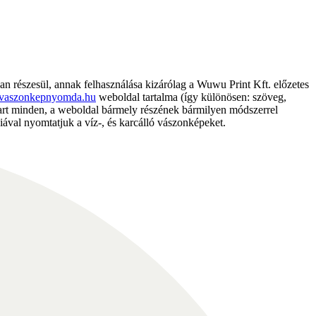
részesül, annak felhasználása kizárólag a Wuwu Print Kft. előzetes
vaszonkepnyomda.hu
weboldal tartalma (így különösen: szöveg,
nntart minden, a weboldal bármely részének bármilyen módszerrel
ával nyomtatjuk a víz-, és karcálló vászonképeket.