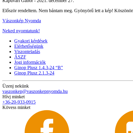
Kapuvári Gábor -
2021. december 27.
Először rendeltem. Nem bántam meg. Gyönyörű lett a kép! Köszönö
Vászonkép Nyomda
Neked nyomtatunk!
Gyakori kérdések
Elérhetőségünk
Viszonteladás
ÁSZF
Jogi információk
Ginop Plusz 1.4.3-24 “B”
Ginop Plusz 2.1.3-24
Üzenj nekünk
vaszonkep@vaszonkepnyomda.hu
Hívj minket
+36-20-933-0915
Kövess minket