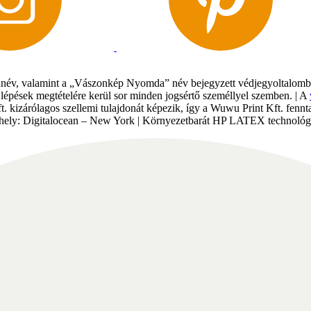
év, valamint a „Vászonkép Nyomda” név bejegyzett védjegyoltalomban 
gi lépések megtételére kerül sor minden jogsértő személlyel szemben. | A
Kft. kizárólagos szellemi tulajdonát képezik, így a Wuwu Print Kft. fe
tárhely: Digitalocean – New York | Környezetbarát HP LATEX technológi