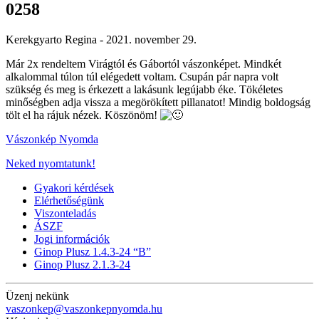
0258
Kerekgyarto Regina -
2021. november 29.
Már 2x rendeltem Virágtól és Gábortól vászonképet. Mindkét
alkalommal túlon túl elégedett voltam. Csupán pár napra volt
szükség és meg is érkezett a lakásunk legújabb éke. Tökéletes
minőségben adja vissza a megörökített pillanatot! Mindig boldogság
tölt el ha rájuk nézek. Köszönöm!
Vászonkép Nyomda
Neked nyomtatunk!
Gyakori kérdések
Elérhetőségünk
Viszonteladás
ÁSZF
Jogi információk
Ginop Plusz 1.4.3-24 “B”
Ginop Plusz 2.1.3-24
Üzenj nekünk
vaszonkep@vaszonkepnyomda.hu