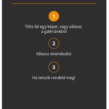
1
T
ö
l
t
s
f
e
l
e
g
y
k
é
pe
t
,
v
a
g
y
v
á
l
a
ss
z
a
g
a
lé
r
i
án
k
b
ó
l
2
V
á
l
a
ss
z
e
l
r
e
n
d
e
z
é
s
t
3
H
a
t
e
t
s
z
i
k
r
e
n
d
el
d
m
e
g
!