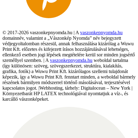
© 2017-2026 vaszonkepnyomda.hu | A
vaszonkepnyomda.hu
domainnév, valamint a „Vászonkép Nyomda” név bejegyzett
védjegyoltalomban részesül, annak felhasználása kizárólag a Wuwu
Print Kft. előzetes és kifejezett írásos hozzájárulásával lehetséges,
ellenkező esetben jogi lépések megtételére kerül sor minden jogsértő
személlyel szemben. | A
vaszonkepnyomda.hu
weboldal tartalma
(így különösen: szöveg, szövegszerkezet, struktúra, kialakítás,
grafika, fotók) a Wuwu Print Kft. kizárólagos szellemi tulajdonát
képezik, így a Wuwu Print Kft. fenntart minden, a weboldal bármely
részének bármilyen módszerrel történő másolásával, terjesztésével
kapcsolatos jogot. |Webhosting, tárhely: Digitalocean – New York |
Környezetbarát HP LATEX technológiával nyomtatjuk a víz-, és
karcálló vászonképeket.