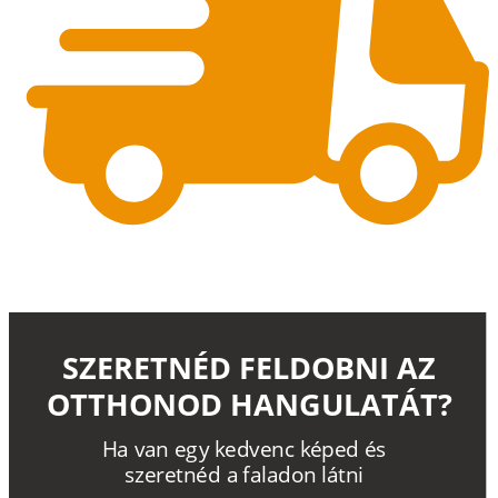
SZERETNÉD FELDOBNI AZ
OTTHONOD HANGULATÁT?
H
a
v
a
n
e
g
y
k
e
d
v
e
n
c
k
é
p
e
d
é
s
s
z
e
r
e
t
n
é
d a
f
a
l
a
d
o
n
l
á
t
n
i