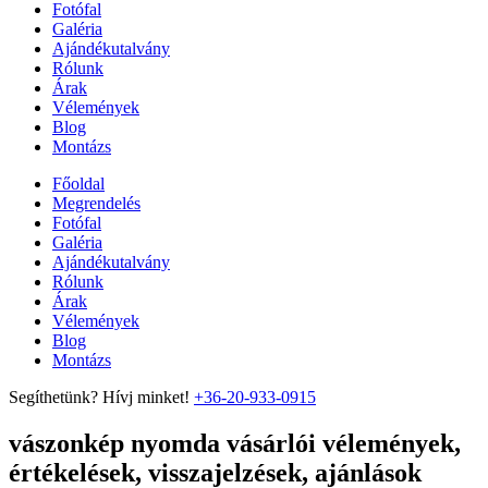
Fotófal
Galéria
Ajándékutalvány
Rólunk
Árak
Vélemények
Blog
Montázs
Főoldal
Megrendelés
Fotófal
Galéria
Ajándékutalvány
Rólunk
Árak
Vélemények
Blog
Montázs
Segíthetünk? Hívj minket!
+36-20-933-0915
vászonkép nyomda vásárlói vélemények,
értékelések, visszajelzések, ajánlások