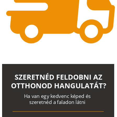
SZERETNÉD FELDOBNI AZ
OTTHONOD HANGULATÁT?
H
a
v
a
n
e
g
y
k
e
d
v
e
n
c
k
é
p
e
d
é
s
s
z
e
r
e
t
n
é
d a
f
a
l
a
d
o
n
l
á
t
n
i