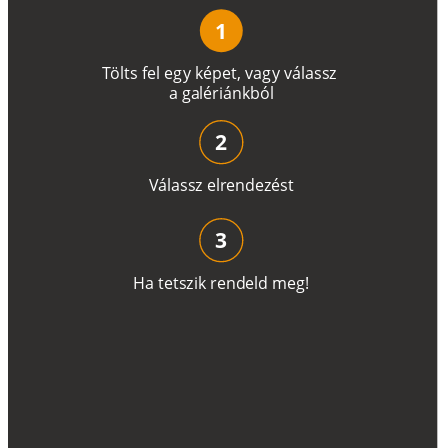
1
T
ö
l
t
s
f
e
l
e
g
y
k
é
pe
t
,
v
a
g
y
v
á
l
a
ss
z
a
g
a
lé
r
i
án
k
b
ó
l
2
V
á
l
a
ss
z
e
l
r
e
n
d
e
z
é
s
t
3
H
a
t
e
t
s
z
i
k
r
e
n
d
el
d
m
e
g
!