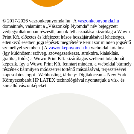
© 2017-2026 vaszonkepnyomda.hu | A
vaszonkepnyomda.hu
domainnév, valamint a „Vászonkép Nyomda” név bejegyzett
védjegyoltalomban részesül, annak felhasználása kizárólag a Wuwu
Print Kft. előzetes és kifejezett írásos hozzájárulásával lehetséges,
ellenkező esetben jogi lépések megtételére kerül sor minden jogsértő
személlyel szemben. | A
vaszonkepnyomda.hu
weboldal tartalma
(így különösen: szöveg, szövegszerkezet, struktúra, kialakítás,
grafika, fotók) a Wuwu Print Kft. kizárólagos szellemi tulajdonát
képezik, így a Wuwu Print Kft. fenntart minden, a weboldal bármely
részének bármilyen módszerrel történő másolásával, terjesztésével
kapcsolatos jogot. |Webhosting, tárhely: Digitalocean – New York |
Környezetbarát HP LATEX technológiával nyomtatjuk a víz-, és
karcálló vászonképeket.