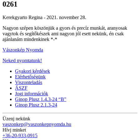
0261
Kerekgyarto Regina -
2021. november 28.
Nagyon szépen köszönjük a gyors és precíz munkát, aranyosak
vagytok és segítőkészek ami nagyon jól esett nekünk, én csak
ajánlanám mindenkinek *-*
Vászonkép Nyomda
Neked nyomtatunk!
Gyakori kérdések
Elérhetőségünk
Viszonteladás
ÁSZF
Jogi információk
Ginop Plusz 1.4.3-24 “B”
Ginop Plusz 2.1.3-24
Üzenj nekünk
vaszonkep@vaszonkepnyomda.hu
Hívj minket
+36-20-933-0915