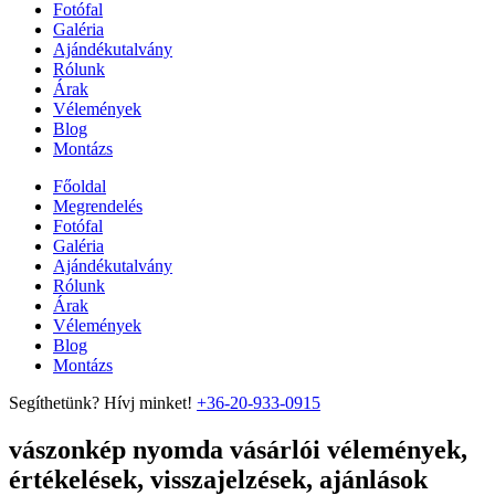
Fotófal
Galéria
Ajándékutalvány
Rólunk
Árak
Vélemények
Blog
Montázs
Főoldal
Megrendelés
Fotófal
Galéria
Ajándékutalvány
Rólunk
Árak
Vélemények
Blog
Montázs
Segíthetünk? Hívj minket!
+36-20-933-0915
vászonkép nyomda vásárlói vélemények,
értékelések, visszajelzések, ajánlások