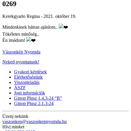
0269
Kerekgyarto Regina -
2021. október 19.
Mindenkinek bátran ajánlom..
Tökéletes minőség..
Én imádom!
Vászonkép Nyomda
Neked nyomtatunk!
Gyakori kérdések
Elérhetőségünk
Viszonteladás
ÁSZF
Jogi információk
Ginop Plusz 1.4.3-24 “B”
Ginop Plusz 2.1.3-24
Üzenj nekünk
vaszonkep@vaszonkepnyomda.hu
Hívj minket