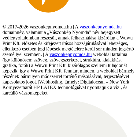
© 2017-2026 vaszonkepnyomda.hu | A
vaszonkepnyomda.hu
domainnév, valamint a „Vászonkép Nyomda” név bejegyzett
védjegyoltalomban részesül, annak felhasználása kizárólag a Wuwu
Print Kft. előzetes és kifejezett írásos hozzájárulásával lehetséges,
ellenkező esetben jogi lépések megtételére kerül sor minden jogsértő
személlyel szemben. | A
vaszonkepnyomda.hu
weboldal tartalma
(így különösen: szöveg, szövegszerkezet, struktúra, kialakítás,
grafika, fotók) a Wuwu Print Kft. kizárólagos szellemi tulajdonát
képezik, így a Wuwu Print Kft. fenntart minden, a weboldal bármely
részének bármilyen módszerrel történő másolásával, terjesztésével
kapcsolatos jogot. |Webhosting, tárhely: Digitalocean – New York |
Környezetbarát HP LATEX technológiával nyomtatjuk a víz-, és
karcálló vászonképeket.