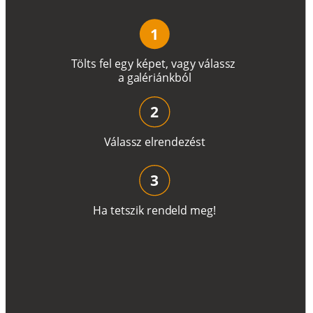
1
T
ö
l
t
s
f
e
l
e
g
y
k
é
pe
t
,
v
a
g
y
v
á
l
a
ss
z
a
g
a
lé
r
i
án
k
b
ó
l
2
V
á
l
a
ss
z
e
l
r
e
n
d
e
z
é
s
t
3
H
a
t
e
t
s
z
i
k
r
e
n
d
el
d
m
e
g
!