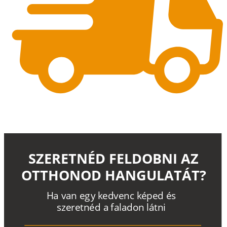
SZERETNÉD FELDOBNI AZ
OTTHONOD HANGULATÁT?
H
a
v
a
n
e
g
y
k
e
d
v
e
n
c
k
é
p
e
d
é
s
s
z
e
r
e
t
n
é
d a
f
a
l
a
d
o
n
l
á
t
n
i