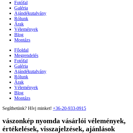
Fotófal
Galéria
Ajándékutalvány
Rólunk
Árak
Vélemények
Blog
Montázs
Főoldal
Megrendelés
Fotófal
Galéria
Ajándékutalvány
Rólunk
Árak
Vélemények
Blog
Montázs
Segíthetünk? Hívj minket!
+36-20-933-0915
vászonkép nyomda vásárlói vélemények,
értékelések, visszajelzések, ajánlások