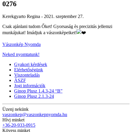
0276
Kerekgyarto Regina -
2021. szeptember 27.
Csak ajánlani tudom Őket! Gyorsaság ès precizitás jellemzi
munkájukat! Imádjuk a vászonkèpeiket!
Vászonkép Nyomda
Neked nyomtatunk!
Gyakori kérdések
Elérhetőségünk
Viszonteladás
ÁSZF
Jogi információk
Ginop Plusz 1.4.3-24 “B”
Ginop Plusz 2.1.3-24
Üzenj nekünk
vaszonkep@vaszonkepnyomda.hu
Hívj minket
+36-20-933-0915
Kövess minket