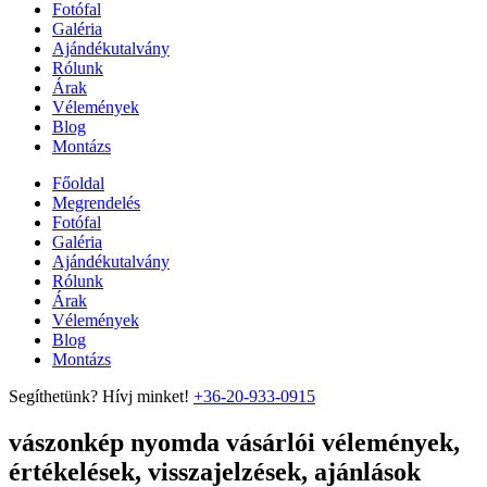
Fotófal
Galéria
Ajándékutalvány
Rólunk
Árak
Vélemények
Blog
Montázs
Főoldal
Megrendelés
Fotófal
Galéria
Ajándékutalvány
Rólunk
Árak
Vélemények
Blog
Montázs
Segíthetünk? Hívj minket!
+36-20-933-0915
vászonkép nyomda vásárlói vélemények,
értékelések, visszajelzések, ajánlások