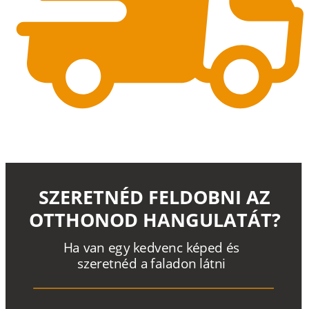
SZERETNÉD FELDOBNI AZ
OTTHONOD HANGULATÁT?
H
a
v
a
n
e
g
y
k
e
d
v
e
n
c
k
é
p
e
d
é
s
s
z
e
r
e
t
n
é
d a
f
a
l
a
d
o
n
l
á
t
n
i