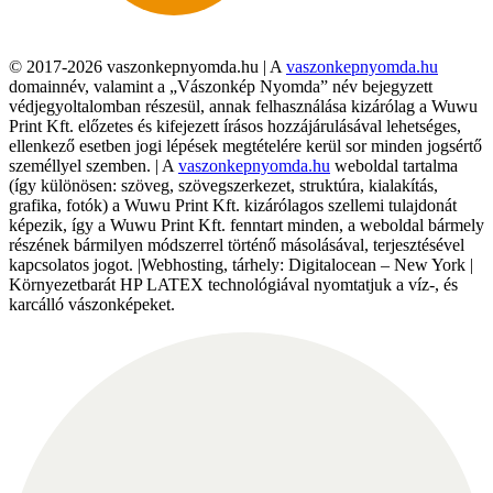
© 2017-2026 vaszonkepnyomda.hu | A
vaszonkepnyomda.hu
domainnév, valamint a „Vászonkép Nyomda” név bejegyzett
védjegyoltalomban részesül, annak felhasználása kizárólag a Wuwu
Print Kft. előzetes és kifejezett írásos hozzájárulásával lehetséges,
ellenkező esetben jogi lépések megtételére kerül sor minden jogsértő
személlyel szemben. | A
vaszonkepnyomda.hu
weboldal tartalma
(így különösen: szöveg, szövegszerkezet, struktúra, kialakítás,
grafika, fotók) a Wuwu Print Kft. kizárólagos szellemi tulajdonát
képezik, így a Wuwu Print Kft. fenntart minden, a weboldal bármely
részének bármilyen módszerrel történő másolásával, terjesztésével
kapcsolatos jogot. |Webhosting, tárhely: Digitalocean – New York |
Környezetbarát HP LATEX technológiával nyomtatjuk a víz-, és
karcálló vászonképeket.