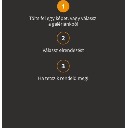
1
T
ö
l
t
s
f
e
l
e
g
y
k
é
pe
t
,
v
a
g
y
v
á
l
a
ss
z
a
g
a
lé
r
i
án
k
b
ó
l
2
V
á
l
a
ss
z
e
l
r
e
n
d
e
z
é
s
t
3
H
a
t
e
t
s
z
i
k
r
e
n
d
el
d
m
e
g
!