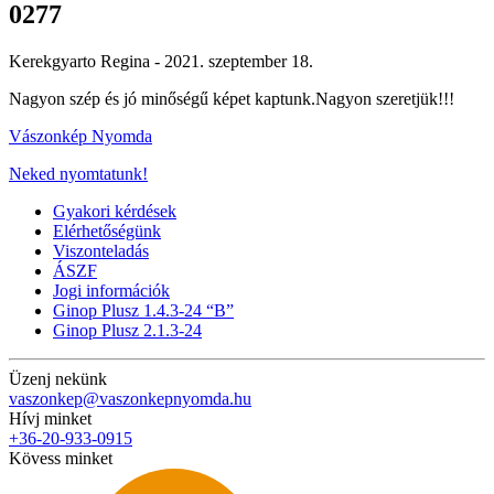
0277
Kerekgyarto Regina -
2021. szeptember 18.
Nagyon szép és jó minőségű képet kaptunk.Nagyon szeretjük!!!
Vászonkép Nyomda
Neked nyomtatunk!
Gyakori kérdések
Elérhetőségünk
Viszonteladás
ÁSZF
Jogi információk
Ginop Plusz 1.4.3-24 “B”
Ginop Plusz 2.1.3-24
Üzenj nekünk
vaszonkep@vaszonkepnyomda.hu
Hívj minket
+36-20-933-0915
Kövess minket