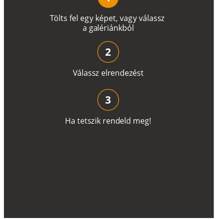
T
ö
l
t
s
f
e
l
e
g
y
k
é
pe
t
,
v
a
g
y
v
á
l
a
ss
z
a
g
a
lé
r
i
án
k
b
ó
l
2
V
á
l
a
ss
z
e
l
r
e
n
d
e
z
é
s
t
3
H
a
t
e
t
s
z
i
k
r
e
n
d
el
d
m
e
g
!