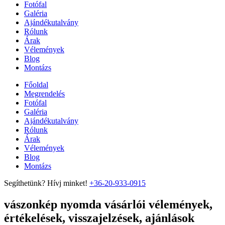
Fotófal
Galéria
Ajándékutalvány
Rólunk
Árak
Vélemények
Blog
Montázs
Főoldal
Megrendelés
Fotófal
Galéria
Ajándékutalvány
Rólunk
Árak
Vélemények
Blog
Montázs
Segíthetünk? Hívj minket!
+36-20-933-0915
vászonkép nyomda vásárlói vélemények,
értékelések, visszajelzések, ajánlások