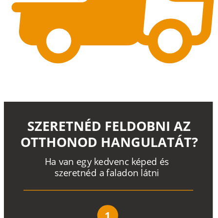
SZERETNÉD FELDOBNI AZ
OTTHONOD HANGULATÁT?
H
a
v
a
n
e
g
y
k
e
d
v
e
n
c
k
é
p
e
d
é
s
s
z
e
r
e
t
n
é
d a
f
a
l
a
d
o
n
l
á
t
n
i
1