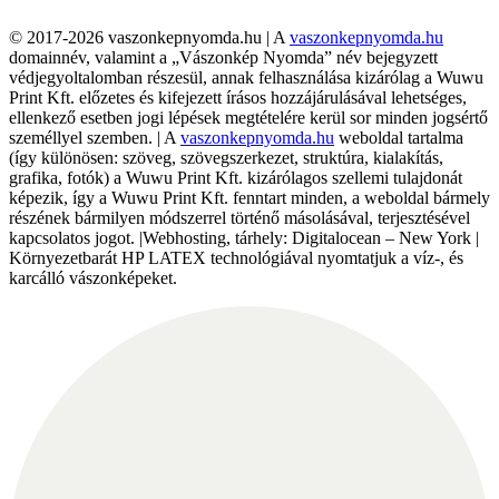
© 2017-2026 vaszonkepnyomda.hu | A
vaszonkepnyomda.hu
domainnév, valamint a „Vászonkép Nyomda” név bejegyzett
védjegyoltalomban részesül, annak felhasználása kizárólag a Wuwu
Print Kft. előzetes és kifejezett írásos hozzájárulásával lehetséges,
ellenkező esetben jogi lépések megtételére kerül sor minden jogsértő
személlyel szemben. | A
vaszonkepnyomda.hu
weboldal tartalma
(így különösen: szöveg, szövegszerkezet, struktúra, kialakítás,
grafika, fotók) a Wuwu Print Kft. kizárólagos szellemi tulajdonát
képezik, így a Wuwu Print Kft. fenntart minden, a weboldal bármely
részének bármilyen módszerrel történő másolásával, terjesztésével
kapcsolatos jogot. |Webhosting, tárhely: Digitalocean – New York |
Környezetbarát HP LATEX technológiával nyomtatjuk a víz-, és
karcálló vászonképeket.