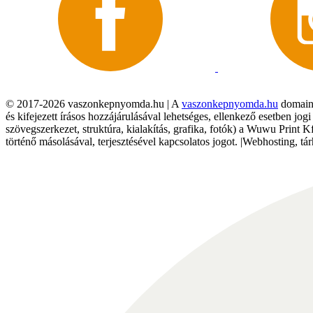
© 2017-2026 vaszonkepnyomda.hu | A
vaszonkepnyomda.hu
domainn
és kifejezett írásos hozzájárulásával lehetséges, ellenkező esetben jo
szövegszerkezet, struktúra, kialakítás, grafika, fotók) a Wuwu Print 
történő másolásával, terjesztésével kapcsolatos jogot. |Webhosting, 