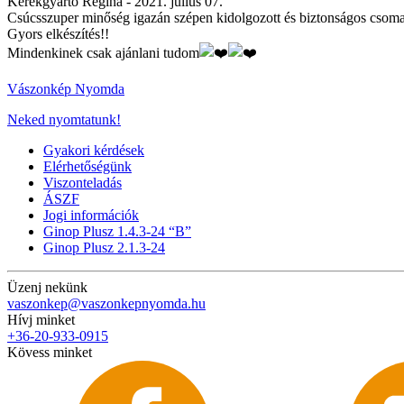
Kerekgyarto Regina -
2021. július 07.
Csúcsszuper minőség igazán szépen kidolgozott és biztonságos csoma
Gyors elkészítés!!
Mindenkinek csak ajánlani tudom
Vászonkép Nyomda
Neked nyomtatunk!
Gyakori kérdések
Elérhetőségünk
Viszonteladás
ÁSZF
Jogi információk
Ginop Plusz 1.4.3-24 “B”
Ginop Plusz 2.1.3-24
Üzenj nekünk
vaszonkep@vaszonkepnyomda.hu
Hívj minket
+36-20-933-0915
Kövess minket