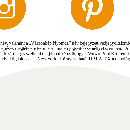
év, valamint a „Vászonkép Nyomda” név bejegyzett védjegyoltalomban 
gi lépések megtételére kerül sor minden jogsértő személlyel szemben. | A
Kft. kizárólagos szellemi tulajdonát képezik, így a Wuwu Print Kft. fe
tárhely: Digitalocean – New York | Környezetbarát HP LATEX technológi