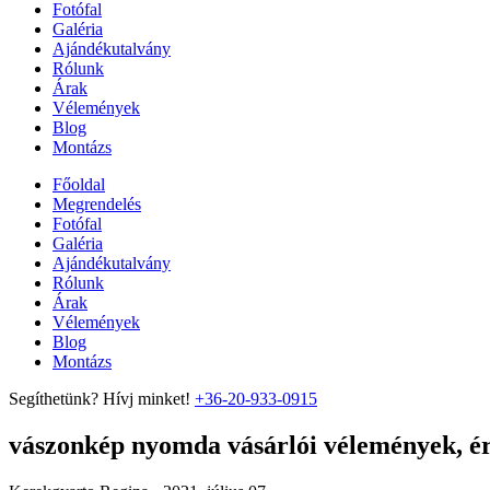
Fotófal
Galéria
Ajándékutalvány
Rólunk
Árak
Vélemények
Blog
Montázs
Főoldal
Megrendelés
Fotófal
Galéria
Ajándékutalvány
Rólunk
Árak
Vélemények
Blog
Montázs
Segíthetünk? Hívj minket!
+36-20-933-0915
vászonkép nyomda vásárlói vélemények, ért