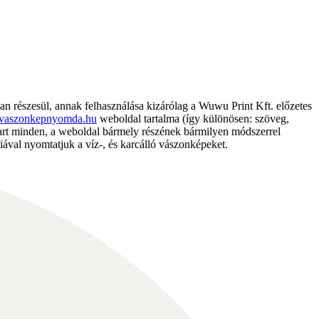
részesül, annak felhasználása kizárólag a Wuwu Print Kft. előzetes
vaszonkepnyomda.hu
weboldal tartalma (így különösen: szöveg,
nntart minden, a weboldal bármely részének bármilyen módszerrel
ával nyomtatjuk a víz-, és karcálló vászonképeket.