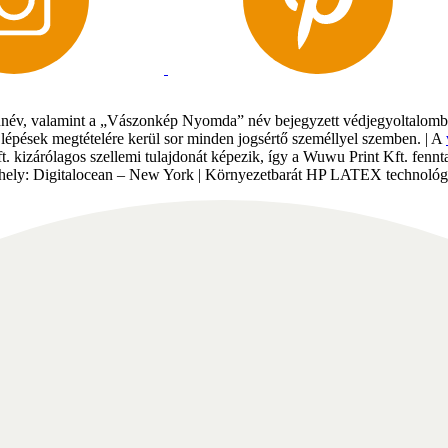
év, valamint a „Vászonkép Nyomda” név bejegyzett védjegyoltalomban 
gi lépések megtételére kerül sor minden jogsértő személlyel szemben. | A
Kft. kizárólagos szellemi tulajdonát képezik, így a Wuwu Print Kft. fe
tárhely: Digitalocean – New York | Környezetbarát HP LATEX technológi