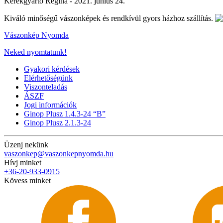
Kerekgyarto Regina -
2021. június 24.
Kiváló minőségű vászonképek és rendkívül gyors házhoz szállítás.
Vászonkép Nyomda
Neked nyomtatunk!
Gyakori kérdések
Elérhetőségünk
Viszonteladás
ÁSZF
Jogi információk
Ginop Plusz 1.4.3-24 “B”
Ginop Plusz 2.1.3-24
Üzenj nekünk
vaszonkep@vaszonkepnyomda.hu
Hívj minket
+36-20-933-0915
Kövess minket