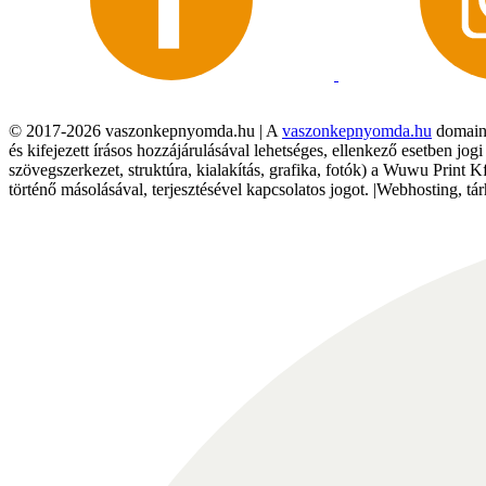
© 2017-2026 vaszonkepnyomda.hu | A
vaszonkepnyomda.hu
domainn
és kifejezett írásos hozzájárulásával lehetséges, ellenkező esetben jo
szövegszerkezet, struktúra, kialakítás, grafika, fotók) a Wuwu Print 
történő másolásával, terjesztésével kapcsolatos jogot. |Webhosting, 