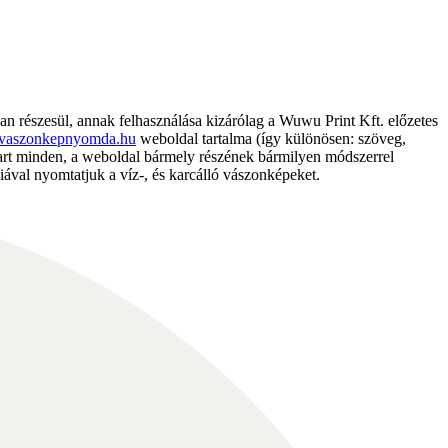
részesül, annak felhasználása kizárólag a Wuwu Print Kft. előzetes
vaszonkepnyomda.hu
weboldal tartalma (így különösen: szöveg,
nntart minden, a weboldal bármely részének bármilyen módszerrel
ával nyomtatjuk a víz-, és karcálló vászonképeket.