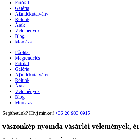
Fotófal
Galéria
Ajándékutalvány
Rólunk
Árak
Vélemények
Blog
Montázs
Főoldal
Megrendelés
Fotófal
Galéria
Ajándékutalvány
Rólunk
Árak
Vélemények
Blog
Montázs
Segíthetünk? Hívj minket!
+36-20-933-0915
vászonkép nyomda vásárlói vélemények, ért