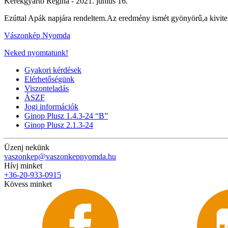
Kerekgyarto Regina -
2021. június 16.
Ezúttal Apák napjára rendeltem.Az eredmény ismét gyönyörű,a kivitel
Vászonkép Nyomda
Neked nyomtatunk!
Gyakori kérdések
Elérhetőségünk
Viszonteladás
ÁSZF
Jogi információk
Ginop Plusz 1.4.3-24 “B”
Ginop Plusz 2.1.3-24
Üzenj nekünk
vaszonkep@vaszonkepnyomda.hu
Hívj minket
+36-20-933-0915
Kövess minket