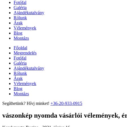
Fotófal
Galéria
Ajándékutalvány
Rólunk
Árak
Vélemények
Blog
Montázs
Főoldal
Megrendelés
Fotófal
Galéria
Ajándékutalvány
Rólunk
Árak
Vélemények
Blog
Montázs
Segíthetünk? Hívj minket!
+36-20-933-0915
vászonkép nyomda vásárlói vélemények, ért