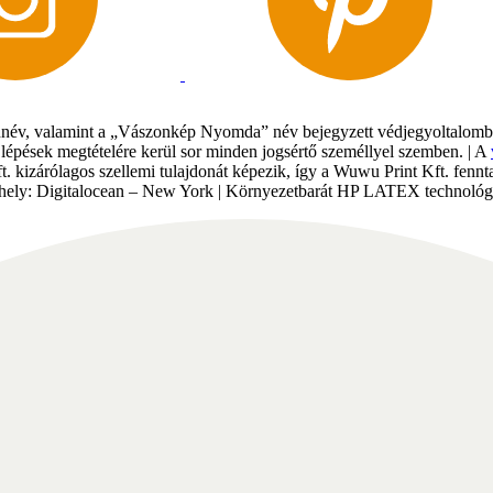
év, valamint a „Vászonkép Nyomda” név bejegyzett védjegyoltalomban 
gi lépések megtételére kerül sor minden jogsértő személlyel szemben. | A
Kft. kizárólagos szellemi tulajdonát képezik, így a Wuwu Print Kft. fe
tárhely: Digitalocean – New York | Környezetbarát HP LATEX technológi