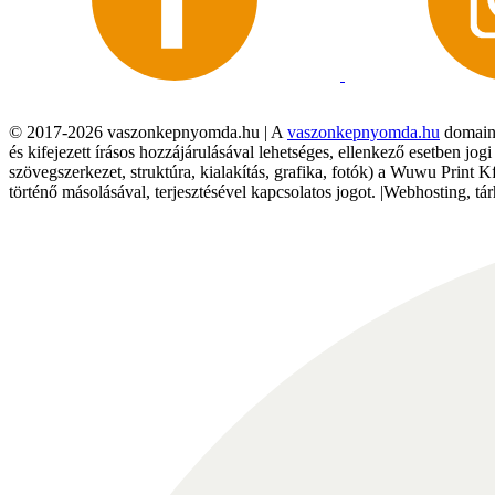
© 2017-2026 vaszonkepnyomda.hu | A
vaszonkepnyomda.hu
domainn
és kifejezett írásos hozzájárulásával lehetséges, ellenkező esetben jo
szövegszerkezet, struktúra, kialakítás, grafika, fotók) a Wuwu Print 
történő másolásával, terjesztésével kapcsolatos jogot. |Webhosting, 