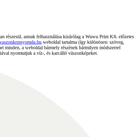
részesül, annak felhasználása kizárólag a Wuwu Print Kft. előzetes
vaszonkepnyomda.hu
weboldal tartalma (így különösen: szöveg,
nntart minden, a weboldal bármely részének bármilyen módszerrel
ával nyomtatjuk a víz-, és karcálló vászonképeket.