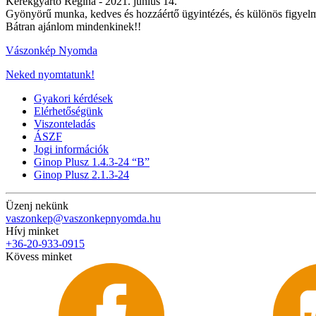
Kerekgyarto Regina -
2021. június 14.
Gyönyörű munka, kedves és hozzáértő ügyintézés, és különös figyelme
Bátran ajánlom mindenkinek!!
Vászonkép Nyomda
Neked nyomtatunk!
Gyakori kérdések
Elérhetőségünk
Viszonteladás
ÁSZF
Jogi információk
Ginop Plusz 1.4.3-24 “B”
Ginop Plusz 2.1.3-24
Üzenj nekünk
vaszonkep@vaszonkepnyomda.hu
Hívj minket
+36-20-933-0915
Kövess minket