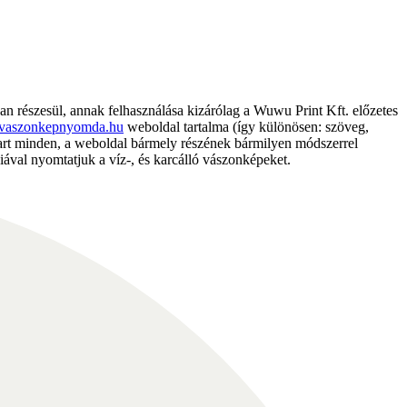
részesül, annak felhasználása kizárólag a Wuwu Print Kft. előzetes
vaszonkepnyomda.hu
weboldal tartalma (így különösen: szöveg,
nntart minden, a weboldal bármely részének bármilyen módszerrel
ával nyomtatjuk a víz-, és karcálló vászonképeket.