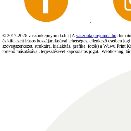
© 2017-2026 vaszonkepnyomda.hu | A
vaszonkepnyomda.hu
domainn
és kifejezett írásos hozzájárulásával lehetséges, ellenkező esetben jo
szövegszerkezet, struktúra, kialakítás, grafika, fotók) a Wuwu Print 
történő másolásával, terjesztésével kapcsolatos jogot. |Webhosting, 