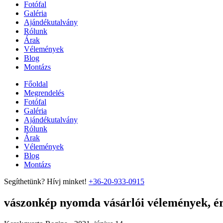
Fotófal
Galéria
Ajándékutalvány
Rólunk
Árak
Vélemények
Blog
Montázs
Főoldal
Megrendelés
Fotófal
Galéria
Ajándékutalvány
Rólunk
Árak
Vélemények
Blog
Montázs
Segíthetünk? Hívj minket!
+36-20-933-0915
vászonkép nyomda vásárlói vélemények, ért