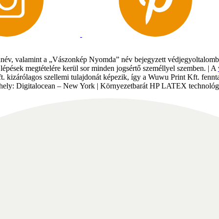
év, valamint a „Vászonkép Nyomda” név bejegyzett védjegyoltalomban 
gi lépések megtételére kerül sor minden jogsértő személlyel szemben. | A
Kft. kizárólagos szellemi tulajdonát képezik, így a Wuwu Print Kft. fe
tárhely: Digitalocean – New York | Környezetbarát HP LATEX technológi