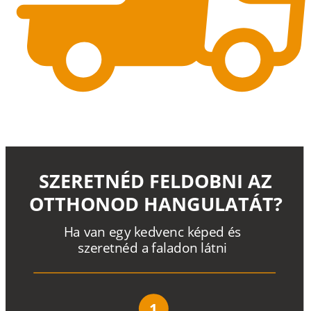
SZERETNÉD FELDOBNI AZ
OTTHONOD HANGULATÁT?
H
a
v
a
n
e
g
y
k
e
d
v
e
n
c
k
é
p
e
d
é
s
s
z
e
r
e
t
n
é
d a
f
a
l
a
d
o
n
l
á
t
n
i
1