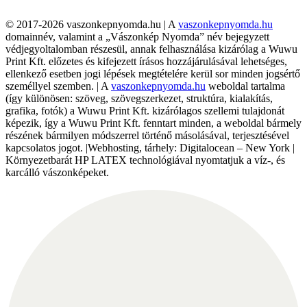
© 2017-2026 vaszonkepnyomda.hu | A
vaszonkepnyomda.hu
domainnév, valamint a „Vászonkép Nyomda” név bejegyzett
védjegyoltalomban részesül, annak felhasználása kizárólag a Wuwu
Print Kft. előzetes és kifejezett írásos hozzájárulásával lehetséges,
ellenkező esetben jogi lépések megtételére kerül sor minden jogsértő
személlyel szemben. | A
vaszonkepnyomda.hu
weboldal tartalma
(így különösen: szöveg, szövegszerkezet, struktúra, kialakítás,
grafika, fotók) a Wuwu Print Kft. kizárólagos szellemi tulajdonát
képezik, így a Wuwu Print Kft. fenntart minden, a weboldal bármely
részének bármilyen módszerrel történő másolásával, terjesztésével
kapcsolatos jogot. |Webhosting, tárhely: Digitalocean – New York |
Környezetbarát HP LATEX technológiával nyomtatjuk a víz-, és
karcálló vászonképeket.