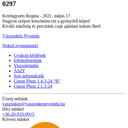
0297
Kerekgyarto Regina -
2021. május 17.
Nagyon szépen köszönöm ezt a gyönyörű képet!
Kiváló minőség és precizitás csak ajánlani tudom őket!
Vászonkép Nyomda
Neked nyomtatunk!
Gyakori kérdések
Elérhetőségünk
Viszonteladás
ÁSZF
Jogi információk
Ginop Plusz 1.4.3-24 “B”
Ginop Plusz 2.1.3-24
Üzenj nekünk
vaszonkep@vaszonkepnyomda.hu
Hívj minket
+36-20-933-0915
Kövess minket