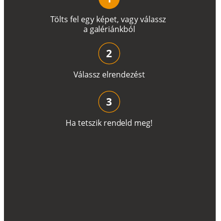
T
ö
l
t
s
f
e
l
e
g
y
k
é
pe
t
,
v
a
g
y
v
á
l
a
ss
z
a
g
a
lé
r
i
án
k
b
ó
l
2
V
á
l
a
ss
z
e
l
r
e
n
d
e
z
é
s
t
3
H
a
t
e
t
s
z
i
k
r
e
n
d
el
d
m
e
g
!