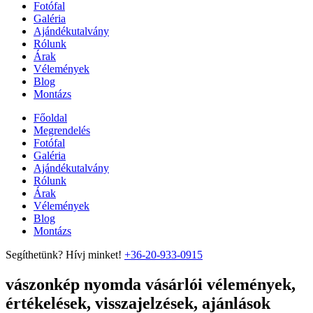
Fotófal
Galéria
Ajándékutalvány
Rólunk
Árak
Vélemények
Blog
Montázs
Főoldal
Megrendelés
Fotófal
Galéria
Ajándékutalvány
Rólunk
Árak
Vélemények
Blog
Montázs
Segíthetünk? Hívj minket!
+36-20-933-0915
vászonkép nyomda vásárlói vélemények,
értékelések, visszajelzések, ajánlások