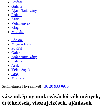
Fotófal
Galéria
Ajándékutalvány
Rólunk
Árak
Vélemények
Blog
Montázs
Főoldal
Megrendelés
Fotófal
Galéria
Ajándékutalvány
Rólunk
Árak
Vélemények
Blog
Montázs
Segíthetünk? Hívj minket!
+36-20-933-0915
vászonkép nyomda vásárlói vélemények,
értékelések, visszajelzések, ajánlások