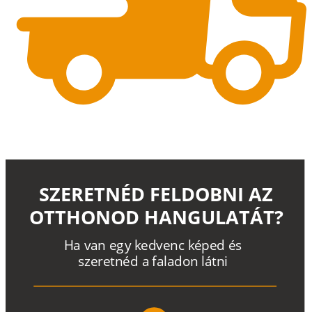
SZERETNÉD FELDOBNI AZ
OTTHONOD HANGULATÁT?
H
a
v
a
n
e
g
y
k
e
d
v
e
n
c
k
é
p
e
d
é
s
s
z
e
r
e
t
n
é
d a
f
a
l
a
d
o
n
l
á
t
n
i