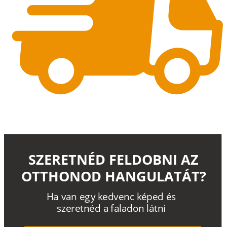
SZERETNÉD FELDOBNI AZ
OTTHONOD HANGULATÁT?
H
a
v
a
n
e
g
y
k
e
d
v
e
n
c
k
é
p
e
d
é
s
s
z
e
r
e
t
n
é
d a
f
a
l
a
d
o
n
l
á
t
n
i