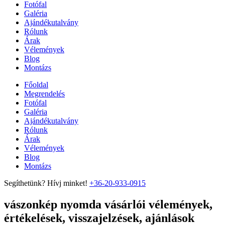
Fotófal
Galéria
Ajándékutalvány
Rólunk
Árak
Vélemények
Blog
Montázs
Főoldal
Megrendelés
Fotófal
Galéria
Ajándékutalvány
Rólunk
Árak
Vélemények
Blog
Montázs
Segíthetünk? Hívj minket!
+36-20-933-0915
vászonkép nyomda vásárlói vélemények,
értékelések, visszajelzések, ajánlások