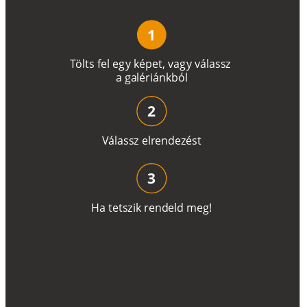
1
T
ö
l
t
s
f
e
l
e
g
y
k
é
pe
t
,
v
a
g
y
v
á
l
a
ss
z
a
g
a
lé
r
i
án
k
b
ó
l
2
V
á
l
a
ss
z
e
l
r
e
n
d
e
z
é
s
t
3
H
a
t
e
t
s
z
i
k
r
e
n
d
el
d
m
e
g
!