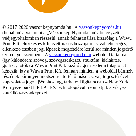
© 2017-2026 vaszonkepnyomda.hu | A
vaszonkepnyomda.hu
domainnév, valamint a „Vászonkép Nyomda” név bejegyzett
védjegyoltalomban részesül, annak felhasználása kizárólag a Wuwu
Print Kft. előzetes és kifejezett írásos hozzájárulásával lehetséges,
ellenkező esetben jogi lépések megtételére kerül sor minden jogsértő
személlyel szemben. | A
vaszonkepnyomda.hu
weboldal tartalma
(így különösen: szöveg, szövegszerkezet, struktúra, kialakítás,
grafika, fotók) a Wuwu Print Kft. kizárólagos szellemi tulajdonát
képezik, így a Wuwu Print Kft. fenntart minden, a weboldal bármely
részének bármilyen módszerrel történő másolásával, terjesztésével
kapcsolatos jogot. |Webhosting, tárhely: Digitalocean – New York |
Környezetbarát HP LATEX technológiával nyomtatjuk a víz-, és
karcálló vászonképeket.