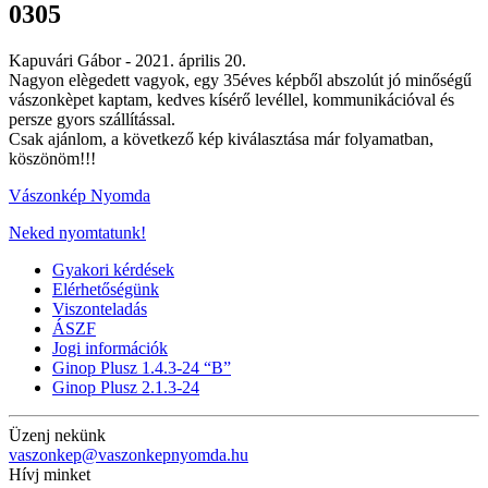
0305
Kapuvári Gábor -
2021. április 20.
Nagyon elègedett vagyok, egy 35éves képből abszolút jó minőségű
vászonkèpet kaptam, kedves kísérő levéllel, kommunikációval és
persze gyors szállítással.
Csak ajánlom, a következő kép kiválasztása már folyamatban,
köszönöm!!!
Vászonkép Nyomda
Neked nyomtatunk!
Gyakori kérdések
Elérhetőségünk
Viszonteladás
ÁSZF
Jogi információk
Ginop Plusz 1.4.3-24 “B”
Ginop Plusz 2.1.3-24
Üzenj nekünk
vaszonkep@vaszonkepnyomda.hu
Hívj minket