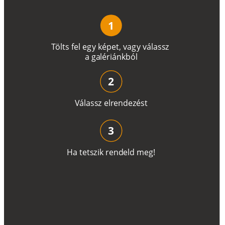
1
T
ö
l
t
s
f
e
l
e
g
y
k
é
pe
t
,
v
a
g
y
v
á
l
a
ss
z
a
g
a
lé
r
i
án
k
b
ó
l
2
V
á
l
a
ss
z
e
l
r
e
n
d
e
z
é
s
t
3
H
a
t
e
t
s
z
i
k
r
e
n
d
el
d
m
e
g
!