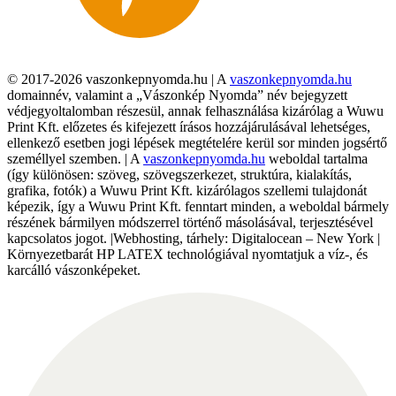
© 2017-2026 vaszonkepnyomda.hu | A
vaszonkepnyomda.hu
domainnév, valamint a „Vászonkép Nyomda” név bejegyzett
védjegyoltalomban részesül, annak felhasználása kizárólag a Wuwu
Print Kft. előzetes és kifejezett írásos hozzájárulásával lehetséges,
ellenkező esetben jogi lépések megtételére kerül sor minden jogsértő
személlyel szemben. | A
vaszonkepnyomda.hu
weboldal tartalma
(így különösen: szöveg, szövegszerkezet, struktúra, kialakítás,
grafika, fotók) a Wuwu Print Kft. kizárólagos szellemi tulajdonát
képezik, így a Wuwu Print Kft. fenntart minden, a weboldal bármely
részének bármilyen módszerrel történő másolásával, terjesztésével
kapcsolatos jogot. |Webhosting, tárhely: Digitalocean – New York |
Környezetbarát HP LATEX technológiával nyomtatjuk a víz-, és
karcálló vászonképeket.