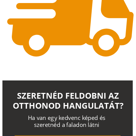
SZERETNÉD FELDOBNI AZ
OTTHONOD HANGULATÁT?
H
a
v
a
n
e
g
y
k
e
d
v
e
n
c
k
é
p
e
d
é
s
s
z
e
r
e
t
n
é
d a
f
a
l
a
d
o
n
l
á
t
n
i