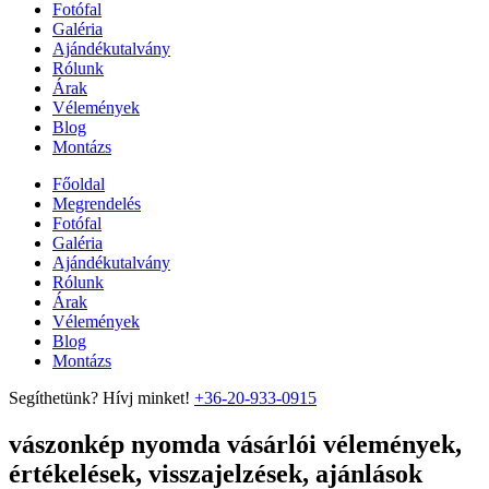
Fotófal
Galéria
Ajándékutalvány
Rólunk
Árak
Vélemények
Blog
Montázs
Főoldal
Megrendelés
Fotófal
Galéria
Ajándékutalvány
Rólunk
Árak
Vélemények
Blog
Montázs
Segíthetünk? Hívj minket!
+36-20-933-0915
vászonkép nyomda vásárlói vélemények,
értékelések, visszajelzések, ajánlások