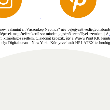
év, valamint a „Vászonkép Nyomda” név bejegyzett védjegyoltalomban 
gi lépések megtételére kerül sor minden jogsértő személlyel szemben. | A
Kft. kizárólagos szellemi tulajdonát képezik, így a Wuwu Print Kft. fe
tárhely: Digitalocean – New York | Környezetbarát HP LATEX technológi