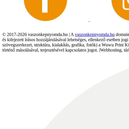
© 2017-2026 vaszonkepnyomda.hu | A
vaszonkepnyomda.hu
domainn
és kifejezett írásos hozzájárulásával lehetséges, ellenkező esetben jo
szövegszerkezet, struktúra, kialakítás, grafika, fotók) a Wuwu Print 
történő másolásával, terjesztésével kapcsolatos jogot. |Webhosting, 