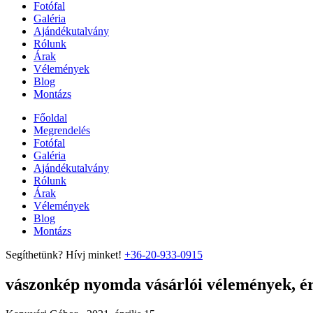
Fotófal
Galéria
Ajándékutalvány
Rólunk
Árak
Vélemények
Blog
Montázs
Főoldal
Megrendelés
Fotófal
Galéria
Ajándékutalvány
Rólunk
Árak
Vélemények
Blog
Montázs
Segíthetünk? Hívj minket!
+36-20-933-0915
vászonkép nyomda vásárlói vélemények, ért