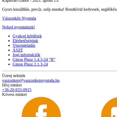
Kapuvári Gábor -
2021. április 15.
Gyors kiszállítás, precíz, szép munka! Rendkívül kedvesek, segítőkés
Vászonkép Nyomda
Neked nyomtatunk!
Gyakori kérdések
Elérhetőségünk
Viszonteladás
ÁSZF
Jogi információk
Ginop Plusz 1.4.3-24 “B”
Ginop Plusz 2.1.3-24
Üzenj nekünk
vaszonkep@vaszonkepnyomda.hu
Hívj minket
+36-20-933-0915
Kövess minket