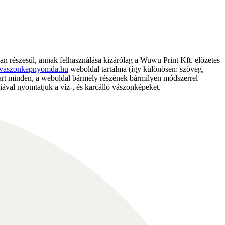
részesül, annak felhasználása kizárólag a Wuwu Print Kft. előzetes
vaszonkepnyomda.hu
weboldal tartalma (így különösen: szöveg,
nntart minden, a weboldal bármely részének bármilyen módszerrel
ával nyomtatjuk a víz-, és karcálló vászonképeket.