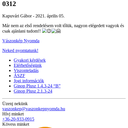
0312
Kapuvári Gábor -
2021. április 05.
Már nem az első rendelésem volt tőlük, nagyon elégedett vagyok és
csak ajánlani tudom!!
Vászonkép Nyomda
Neked nyomtatunk!
Gyakori kérdések
Elérhetőségünk
Viszonteladás
ÁSZF
Jogi információk
Ginop Plusz 1.4.3-24 “B”
Ginop Plusz 2.1.3-24
Üzenj nekünk
vaszonkep@vaszonkepnyomda.hu
Hívj minket
+36-20-933-0915
Kövess minket