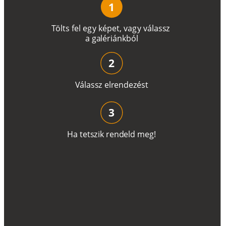
1
T
ö
l
t
s
f
e
l
e
g
y
k
é
pe
t
,
v
a
g
y
v
á
l
a
ss
z
a
g
a
lé
r
i
án
k
b
ó
l
2
V
á
l
a
ss
z
e
l
r
e
n
d
e
z
é
s
t
3
H
a
t
e
t
s
z
i
k
r
e
n
d
el
d
m
e
g
!