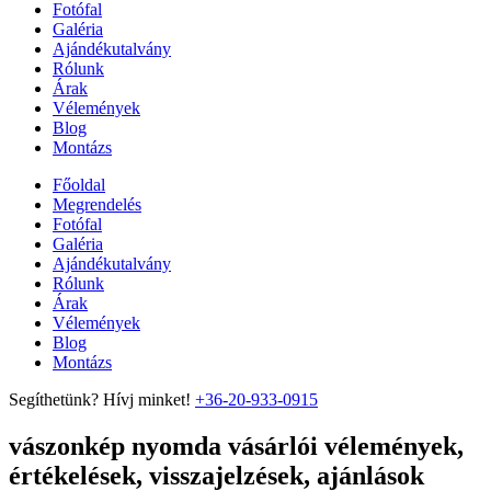
Fotófal
Galéria
Ajándékutalvány
Rólunk
Árak
Vélemények
Blog
Montázs
Főoldal
Megrendelés
Fotófal
Galéria
Ajándékutalvány
Rólunk
Árak
Vélemények
Blog
Montázs
Segíthetünk? Hívj minket!
+36-20-933-0915
vászonkép nyomda vásárlói vélemények,
értékelések, visszajelzések, ajánlások