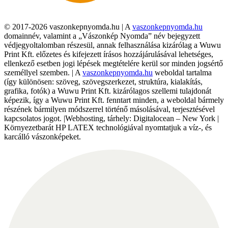
© 2017-2026 vaszonkepnyomda.hu | A
vaszonkepnyomda.hu
domainnév, valamint a „Vászonkép Nyomda” név bejegyzett
védjegyoltalomban részesül, annak felhasználása kizárólag a Wuwu
Print Kft. előzetes és kifejezett írásos hozzájárulásával lehetséges,
ellenkező esetben jogi lépések megtételére kerül sor minden jogsértő
személlyel szemben. | A
vaszonkepnyomda.hu
weboldal tartalma
(így különösen: szöveg, szövegszerkezet, struktúra, kialakítás,
grafika, fotók) a Wuwu Print Kft. kizárólagos szellemi tulajdonát
képezik, így a Wuwu Print Kft. fenntart minden, a weboldal bármely
részének bármilyen módszerrel történő másolásával, terjesztésével
kapcsolatos jogot. |Webhosting, tárhely: Digitalocean – New York |
Környezetbarát HP LATEX technológiával nyomtatjuk a víz-, és
karcálló vászonképeket.