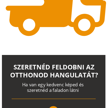
SZERETNÉD FELDOBNI AZ
OTTHONOD HANGULATÁT?
H
a
v
a
n
e
g
y
k
e
d
v
e
n
c
k
é
p
e
d
é
s
s
z
e
r
e
t
n
é
d a
f
a
l
a
d
o
n
l
á
t
n
i