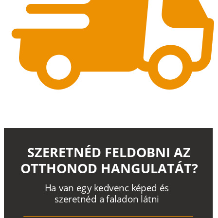
SZERETNÉD FELDOBNI AZ
OTTHONOD HANGULATÁT?
H
a
v
a
n
e
g
y
k
e
d
v
e
n
c
k
é
p
e
d
é
s
s
z
e
r
e
t
n
é
d a
f
a
l
a
d
o
n
l
á
t
n
i