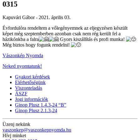
0315
Kapuvári Gábor -
2021. április 03.
Évfordulóra rendeltem a vőlegényemnek az eljegyzésen készült
képet még szeptemberben azonban csak nem rég került fel a
házikónkba a falra
Gyors kiszállítás és profi munka!
Még biztos hogy fogunk rendelni!
Vászonkép Nyomda
Neked nyomtatunk!
Gyakori kérdések
Elérhetőségünk
Viszonteladás
ÁSZF
Jogi információk
Ginop Plusz 1.4.3-24 “B”
Ginop Plusz 2.1.3-24
Üzenj nekünk
vaszonkep@vaszonkepnyomda.hu
Hívj minket