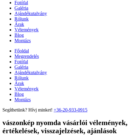
Fotófal
Galéria
Ajándékutalvány
Rólunk
Árak
Vélemények
Blog
Montázs
Főoldal
Megrendelés
Fotófal
Galéria
Ajándékutalvány
Rólunk
Árak
Vélemények
Blog
Montázs
Segíthetünk? Hívj minket!
+36-20-933-0915
vászonkép nyomda vásárlói vélemények,
értékelések, visszajelzések, ajánlások