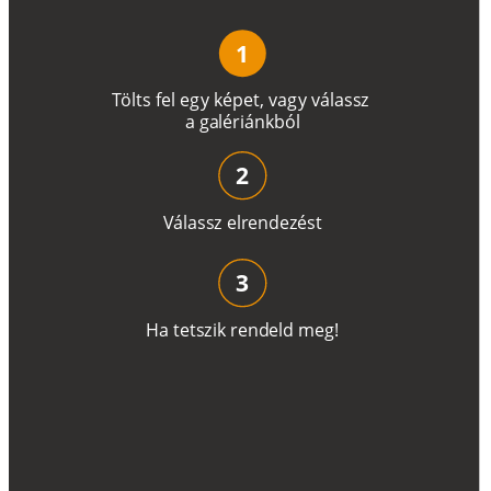
1
T
ö
l
t
s
f
e
l
e
g
y
k
é
pe
t
,
v
a
g
y
v
á
l
a
ss
z
a
g
a
lé
r
i
án
k
b
ó
l
2
V
á
l
a
ss
z
e
l
r
e
n
d
e
z
é
s
t
3
H
a
t
e
t
s
z
i
k
r
e
n
d
el
d
m
e
g
!