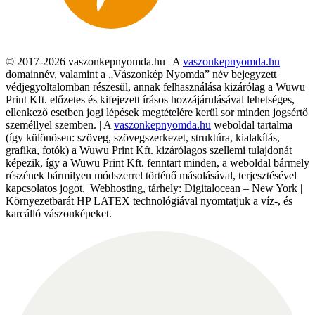
© 2017-2026 vaszonkepnyomda.hu | A
vaszonkepnyomda.hu
domainnév, valamint a „Vászonkép Nyomda” név bejegyzett
védjegyoltalomban részesül, annak felhasználása kizárólag a Wuwu
Print Kft. előzetes és kifejezett írásos hozzájárulásával lehetséges,
ellenkező esetben jogi lépések megtételére kerül sor minden jogsértő
személlyel szemben. | A
vaszonkepnyomda.hu
weboldal tartalma
(így különösen: szöveg, szövegszerkezet, struktúra, kialakítás,
grafika, fotók) a Wuwu Print Kft. kizárólagos szellemi tulajdonát
képezik, így a Wuwu Print Kft. fenntart minden, a weboldal bármely
részének bármilyen módszerrel történő másolásával, terjesztésével
kapcsolatos jogot. |Webhosting, tárhely: Digitalocean – New York |
Környezetbarát HP LATEX technológiával nyomtatjuk a víz-, és
karcálló vászonképeket.